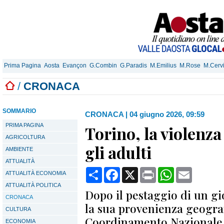
Prima Pagina
Aosta
Evançon
G.Combin
G.Paradis
M.Emilius
M.Rose
M.Cerv
/
CRONACA
SOMMARIO
CRONACA
|
04 giugno 2026, 09:59
PRIMA PAGINA
Torino, la violenza
AGRICOLTURA
gli adulti
AMBIENTE
ATTUALITÀ
Condividi
Facebook
X
Print
WhatsApp
Email
ATTUALITÀ ECONOMIA
ATTUALITÀ POLITICA
Dopo il pestaggio di un gi
CRONACA
la sua provenienza geograf
CULTURA
Coordinamento Nazionale 
ECONOMIA