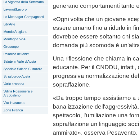
La Vignetta della Settimana
generano comportamenti tanto e
Lavoro&Lavoro
Le Messager Campagnard
«Ogni volta che un giovane scegli
LibrArte
essere umano fino a ridurlo in fi
Mondo Artigiano
dovrebbe essere soltanto chi sia
Montagna VdA
domanda più scomoda è un'altra:
Oroscopo
Paladino dei diritti
Una riflessione che chiama in ca
Salute in Valle d'Aosta
educante. Per il CNDDU, infatti, 
Speciale Saison Culturelle
progressiva normalizzazione dell
Strasburgo-Aosta
sopraffazione.
Varie cronaca
Velina Rossonera e
Arcobaleno
«Da troppo tempo assistiamo a 
Vite in ascesa
banalizzazione dell'aggressività.
Zona Franca
spettacolo, l'umiliazione una form
sopraffazione un linguaggio soci
ammirato», osserva Pesavento.