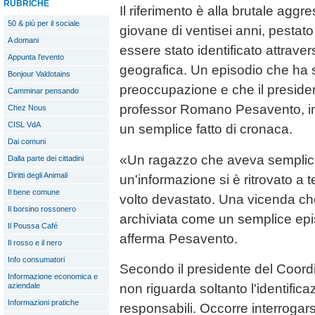
RUBRICHE
Il riferimento è alla brutale agg
50 & più per il sociale
giovane di ventisei anni, pestat
A domani
essere stato identificato attrave
Appunta l'evento
geografica. Un episodio che ha 
Bonjour Valdotains
preoccupazione e che il preside
Camminar pensando
professor Romano Pesavento, in
Chez Nous
CISL VdA
un semplice fatto di cronaca.
Dai comuni
«Un ragazzo che aveva semplic
Dalla parte dei cittadini
Diritti degli Animali
un'informazione si è ritrovato a te
Il bene comune
volto devastato. Una vicenda c
Il borsino rossonero
archiviata come un semplice epi
Il Poussa Café
afferma Pesavento.
Il rosso e il nero
Info consumatori
Secondo il presidente del Coordi
Informazione economica e
non riguarda soltanto l'identifica
aziendale
Informazioni pratiche
responsabili. Occorre interrogar