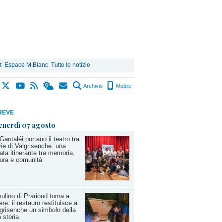
t
Espace M.Blanc
Tutte le notizie
Archivio
Mobile
REVE
enerdì 07 agosto
Gantaléi portano il teatro tra
vie di Valgrisenche: una
ata itinerante tra memoria,
ura e comunità
mulino di Prariond torna a
ere: il restauro restituisce a
grisenche un simbolo della
 storia