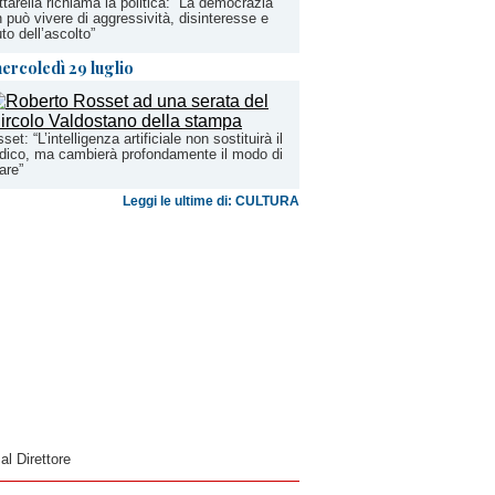
tarella richiama la politica: “La democrazia
 può vivere di aggressività, disinteresse e
iuto dell’ascolto”
ercoledì 29 luglio
set: “L’intelligenza artificiale non sostituirà il
ico, ma cambierà profondamente il modo di
are”
Leggi le ultime di: CULTURA
 al Direttore