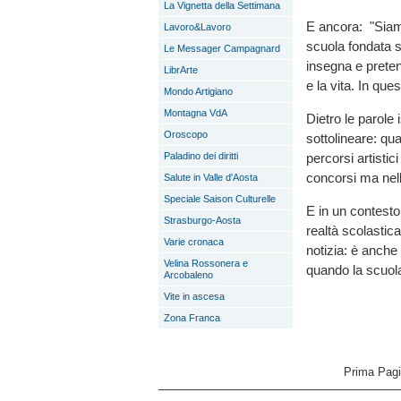
La Vignetta della Settimana
E ancora: "Siamo
Lavoro&Lavoro
scuola fondata su
Le Messager Campagnard
insegna e preten
LibrArte
e la vita. In qu
Mondo Artigiano
Montagna VdA
Dietro le parole 
Oroscopo
sottolineare: qu
Paladino dei diritti
percorsi artistici
concorsi ma nell
Salute in Valle d'Aosta
Speciale Saison Culturelle
E in un contesto
Strasburgo-Aosta
realtà scolastic
Varie cronaca
notizia: è anche
Velina Rossonera e
quando la scuola
Arcobaleno
Vite in ascesa
Zona Franca
Prima Pag