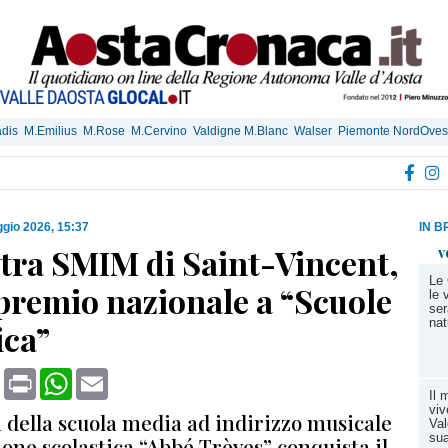
dis
M.Emilius
M.Rose
M.Cervino
Valdigne M.Blanc
Walser
Piemonte NordOves
gio 2026, 15:37
IN B
tra SMIM di Saint-Vincent,
v
Le 
premio nazionale a “Scuole
le 
ser
nat
ica”
book
X
Print
WhatsApp
Email
Il 
viv
 della scuola media ad indirizzo musicale
Val
sua
zione scolastica “Abbé Trèves” conquista il