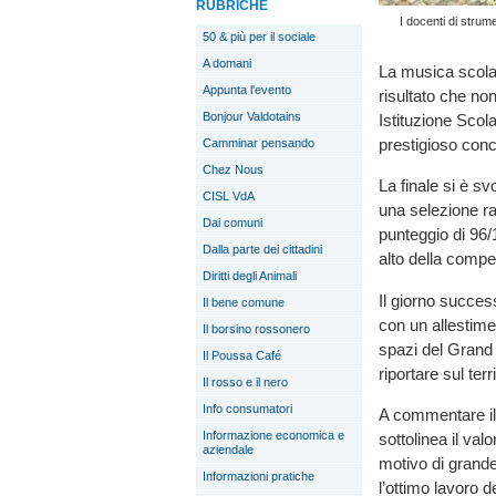
RUBRICHE
I docenti di stru
50 & più per il sociale
A domani
La musica scolas
Appunta l'evento
risultato che no
Bonjour Valdotains
Istituzione Scol
prestigioso con
Camminar pensando
Chez Nous
La finale si è sv
CISL VdA
una selezione raf
Dai comuni
punteggio di 96/1
Dalla parte dei cittadini
alto della compe
Diritti degli Animali
Il giorno success
Il bene comune
con un allestimen
Il borsino rossonero
spazi del Grand 
Il Poussa Café
riportare sul ter
Il rosso e il nero
Info consumatori
A commentare il 
Informazione economica e
sottolinea il val
aziendale
motivo di grande
Informazioni pratiche
l’ottimo lavoro d