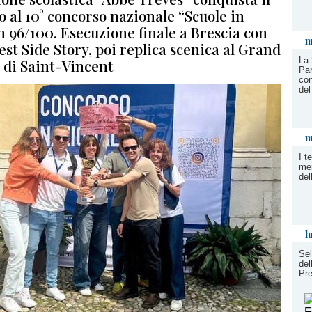
 al 10° concorso nazionale “Scuole in
 96/100. Esecuzione finale a Brescia con
m
st Side Story, poi replica scenica al Grand
La 
a di Saint-Vincent
Par
con
del
m
I t
mem
del
l
Sel
del
Pre