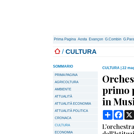
Prima Pagina
Aosta
Evançon
G.Combin
G.Para
/
CULTURA
SOMMARIO
CULTURA
|
22 mag
Orches
PRIMA PAGINA
AGRICOLTURA
primo 
AMBIENTE
ATTUALITÀ
in Mus
ATTUALITÀ ECONOMIA
ATTUALITÀ POLITICA
Condividi
Face
CRONACA
L’orchestra
CULTURA
dell’Istitu
ECONOMIA