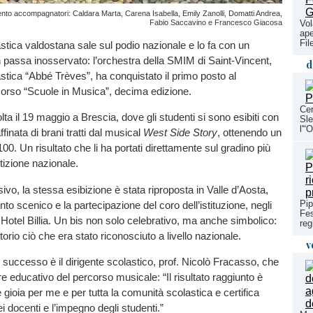
mento accompagnatori: Caldara Marta, Carena Isabella, Emily Zanolli, Domatti Andrea,
Fabio Saccavino e Francesco Giacosa
Vol
ape
Fi
tica valdostana sale sul podio nazionale e lo fa con un
n passa inosservato: l’orchestra della SMIM di Saint-Vincent,
d
astica “Abbé Trèves”, ha conquistato il primo posto al
corso “Scuole in Musica”, decima edizione.
Ce
olta il 19 maggio a Brescia, dove gli studenti si sono esibiti con
Sle
l'“
finata di brani tratti dal musical
West Side Story
, ottenendo un
00. Un risultato che li ha portati direttamente sul gradino più
tizione nazionale.
ivo, la stessa esibizione è stata riproposta in Valle d’Aosta,
Pip
to scenico e la partecipazione del coro dell’istituzione, negli
Fes
Hotel Billia. Un bis non solo celebrativo, ma anche simbolico:
reg
ritorio ciò che era stato riconosciuto a livello nazionale.
v
successo è il dirigente scolastico, prof. Nicolò Fracasso, che
ore educativo del percorso musicale: “Il risultato raggiunto è
 gioia per me e per tutta la comunità scolastica e certifica
ei docenti e l’impegno degli studenti.”