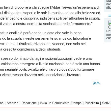
Mat
non
 fieri di proporre a chi sceglie l’Abbé Trèves un’esperienza di
rif
l dialogo tra i saperi e le arti: la musica educa alla bellezza ed
m
de impegno e disciplina, indispensabili per affrontare la scuola
esti valori la nostra comunità scolastica crede fermamente.”
Ros
istituzionali c’è però anche un dato che vale la pena
med
cur
ando la scuola investe seriamente su musica, laboratori e
 strutturati, i risultati arrivano e si vedono, non solo nei
a crescita complessiva degli studenti.
 spesso dominato da tagli e razionalizzazioni, vedere una
a valdostana emergere a livello nazionale non è solo una buona
 un segnale politico-culturale chiaro su cosa può funzionare
 viene messa davvero nelle condizioni di lavorare.
je.fe.
ina
|
Archivio
|
Redazione
|
Invia un Comunicato Stampa
|
Pubblicità
|
Scrivi