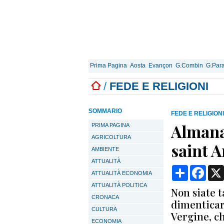
Prima Pagina
Aosta
Evançon
G.Combin
G.Para
/
FEDE E RELIGIONI
SOMMARIO
FEDE E RELIGIONI
Almana
PRIMA PAGINA
AGRICOLTURA
saint 
AMBIENTE
ATTUALITÀ
Condividi
Face
ATTUALITÀ ECONOMIA
ATTUALITÀ POLITICA
Non siate t
CRONACA
dimenticare
CULTURA
Vergine, che
ECONOMIA