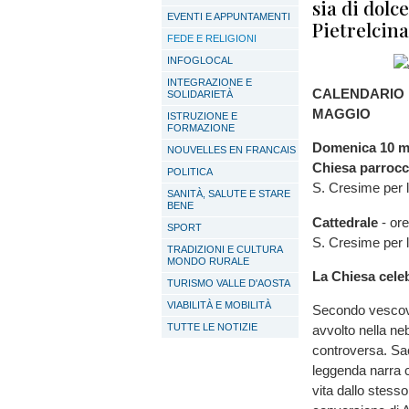
sia di dolc
EVENTI E APPUNTAMENTI
Pietrelcina
FEDE E RELIGIONI
INFOGLOCAL
INTEGRAZIONE E
CALENDARIO 
SOLIDARIETÀ
MAGGIO
ISTRUZIONE E
FORMAZIONE
Domenica 10 m
NOUVELLES EN FRANCAIS
Chiesa parrocc
POLITICA
S. Cresime per l
SANITÀ, SALUTE E STARE
BENE
Cattedrale
- ore
SPORT
S. Cresime per l
TRADIZIONI E CULTURA
MONDO RURALE
La Chiesa cele
TURISMO VALLE D'AOSTA
VIABILITÀ E MOBILITÀ
Secondo vescovo
TUTTE LE NOTIZIE
avvolto nella ne
controversa. Sac
leggenda narra c
vita dallo stes