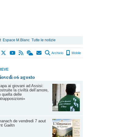
t
Espace M.Blanc
Tutte le notizie
Archivio
Mobile
REVE
iovedì 06 agosto
Papa ai giovani ad Assisi:
struite la civiltà dell’amore,
 quella delle
trapposizioni»
anach de vendredi 7 aout
nt Gaétn