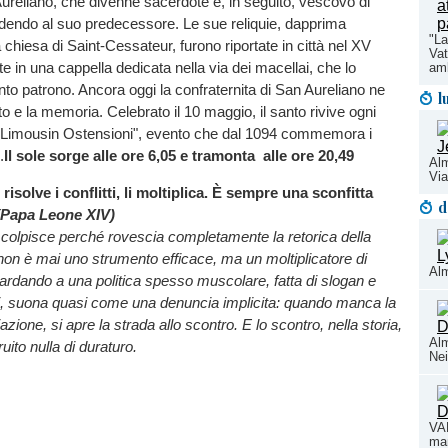
ureliano, che divenne sacerdote e, in seguito, vescovo di
endo al suo predecessore. Le sue reliquie, dapprima
"La
 chiesa di Saint-Cessateur, furono riportate in città nel XV
Vat
te in una cappella dedicata nella via dei macellai, che lo
amb
nto patrono. Ancora oggi la confraternita di San Aureliano ne
l
to e la memoria. Celebrato il 10 maggio, il santo rivive ogni
e "Limousin Ostensioni", evento che dal 1094 commemora i
.
Il sole sorge alle ore 6,05 e tramonta alle ore 20,49
Alm
Vi
risolve i conflitti, li moltiplica. È sempre una sconfitta
d
Papa Leone XIV)
colpisce perché rovescia completamente la retorica della
 non è mai uno strumento efficace, ma un moltiplicatore di
Alm
ardando a una politica spesso muscolare, fatta di slogan e
i, suona quasi come una denuncia implicita: quando manca la
zione, si apre la strada allo scontro. E lo scontro, nella storia,
Al
ito nulla di duraturo.
Ne
VA
man