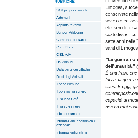
conversione di A
RUBRICHE
Limoges, succed
50 & più per il sociale
conservate nella
A domani
secolo e colloca
Appunta l'evento
elessero loro sa
Bonjour Valdotains
custodisce il cul
Camminar pensando
sette anni nell
santi di Limoges
Chez Nous
CISL VdA
“
La guerra non 
Dai comuni
dell’umanità.”
(
Dalla parte dei cittadini
È una frase che 
Diritti degli Animali
forza: la guerra
Il bene comune
caos. E oggi, gu
Il borsino rossonero
contrapposizion
Il Poussa Café
capacità di media
non ha mai costru
Il rosso e il nero
Info consumatori
Informazione economica e
aziendale
Informazioni pratiche