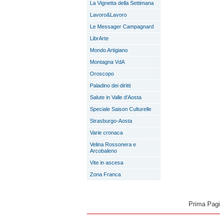
La Vignetta della Settimana
Lavoro&Lavoro
Le Messager Campagnard
LibrArte
Mondo Artigiano
Montagna VdA
Oroscopo
Paladino dei diritti
Salute in Valle d'Aosta
Speciale Saison Culturelle
Strasburgo-Aosta
Varie cronaca
Velina Rossonera e
Arcobaleno
Vite in ascesa
Zona Franca
Prima Pag