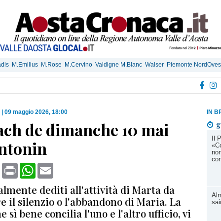
dis
M.Emilius
M.Rose
M.Cervino
Valdigne M.Blanc
Walser
Piemonte NordOves
|
09 maggio 2026, 18:00
IN B
ch de dimanche 10 mai
g
Il 
Antonin
«Co
non
con
book
X
Print
WhatsApp
Email
almente dediti all'attività di Marta da
Alm
 il silenzio o l'abbandono di Maria. La
sai
 sì bene concilia l'uno e l'altro ufficio, vi