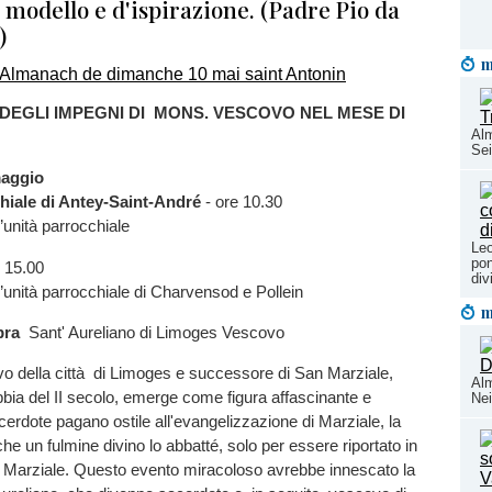
e modello e d'ispirazione. (Padre Pio da
)
m
DEGLI IMPEGNI DI MONS. VESCOVO NEL MESE DI
Alm
Se
aggio
hiale di Antey-Saint-André
- ore 10.30
’unità parrocchiale
Leo
pon
 15.00
div
’unità parrocchiale di Charvensod e Pollein
m
bra
Sant' Aureliano di Limoges Vescovo
 della città di Limoges e successore di San Marziale,
Al
bbia del II secolo, emerge come figura affascinante e
Ne
erdote pagano ostile all'evangelizzazione di Marziale, la
he un fulmine divino lo abbatté, solo per essere riportato in
so Marziale. Questo evento miracoloso avrebbe innescato la