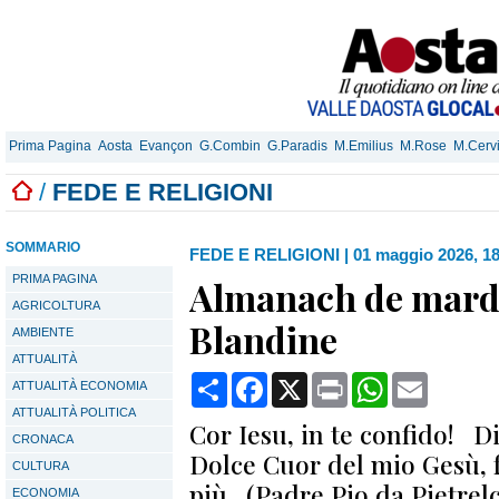
Prima Pagina
Aosta
Evançon
G.Combin
G.Paradis
M.Emilius
M.Rose
M.Cerv
/
FEDE E RELIGIONI
SOMMARIO
FEDE E RELIGIONI
|
01 maggio 2026, 1
PRIMA PAGINA
Almanach de mardi 
AGRICOLTURA
Blandine
AMBIENTE
ATTUALITÀ
Condividi
Facebook
X
Print
WhatsApp
Email
ATTUALITÀ ECONOMIA
ATTUALITÀ POLITICA
Cor Iesu, in te confido! Di
CRONACA
Dolce Cuor del mio Gesù, f
CULTURA
più. (Padre Pio da Pietrel
ECONOMIA