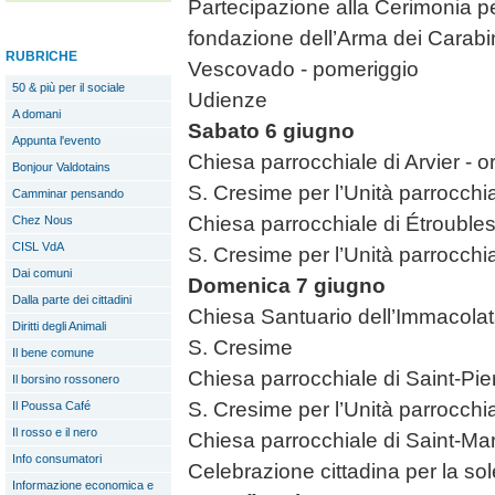
Partecipazione alla Cerimonia pe
fondazione dell’Arma dei Carabin
RUBRICHE
Vescovado - pomeriggio
50 & più per il sociale
Udienze
A domani
Sabato 6 giugno
Appunta l'evento
Chiesa parrocchiale di Arvier - o
Bonjour Valdotains
S. Cresime per l’Unità parrocchi
Camminar pensando
Chiesa parrocchiale di Étroubles
Chez Nous
CISL VdA
S. Cresime per l’Unità parrocchi
Dai comuni
Domenica 7 giugno
Dalla parte dei cittadini
Chiesa Santuario dell’Immacolat
Diritti degli Animali
S. Cresime
Il bene comune
Chiesa parrocchiale di Saint-Pie
Il borsino rossonero
S. Cresime per l’Unità parrocchi
Il Poussa Café
Il rosso e il nero
Chiesa parrocchiale di Saint-Mar
Info consumatori
Celebrazione cittadina per la so
Informazione economica e