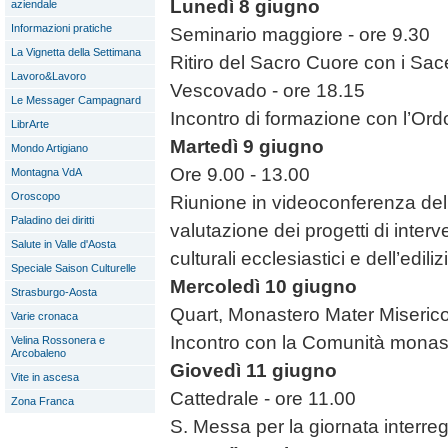
Lunedì 8 giugno
aziendale
Informazioni pratiche
Seminario maggiore - ore 9.30
La Vignetta della Settimana
Ritiro del Sacro Cuore con i Sace
Lavoro&Lavoro
Vescovado - ore 18.15
Le Messager Campagnard
Incontro di formazione con l’Or
LibrArte
Martedì 9 giugno
Mondo Artigiano
Ore 9.00 - 13.00
Montagna VdA
Oroscopo
Riunione in videoconferenza del
Paladino dei diritti
valutazione dei progetti di interv
Salute in Valle d'Aosta
culturali ecclesiastici e dell’ediliz
Speciale Saison Culturelle
Mercoledì 10 giugno
Strasburgo-Aosta
Quart, Monastero Mater Miseric
Varie cronaca
Incontro con la Comunità monas
Velina Rossonera e
Arcobaleno
Giovedì 11 giugno
Vite in ascesa
Cattedrale - ore 11.00
Zona Franca
S. Messa per la giornata interreg