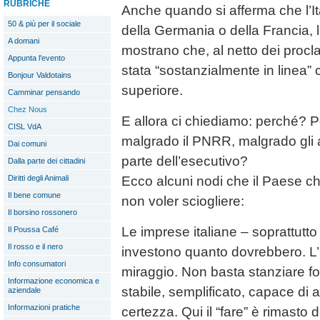
RUBRICHE
Anche quando si afferma che l’It
50 & più per il sociale
della Germania o della Francia, la
A domani
mostrano che, al netto dei proclam
Appunta l'evento
stata “sostanzialmente in linea”
Bonjour Valdotains
superiore.
Camminar pensando
Chez Nous
E allora ci chiediamo: perché? 
CISL VdA
malgrado il PNRR, malgrado gli a
Dai comuni
parte dell’esecutivo?
Dalla parte dei cittadini
Ecco alcuni nodi che il Paese 
Diritti degli Animali
Il bene comune
non voler sciogliere:
Il borsino rossonero
Le imprese italiane – soprattutt
Il Poussa Café
Il rosso e il nero
investono quanto dovrebbero. L’
Info consumatori
miraggio. Non basta stanziare f
Informazione economica e
stabile, semplificato, capace di at
aziendale
Informazioni pratiche
certezza. Qui il “fare” è rimasto d