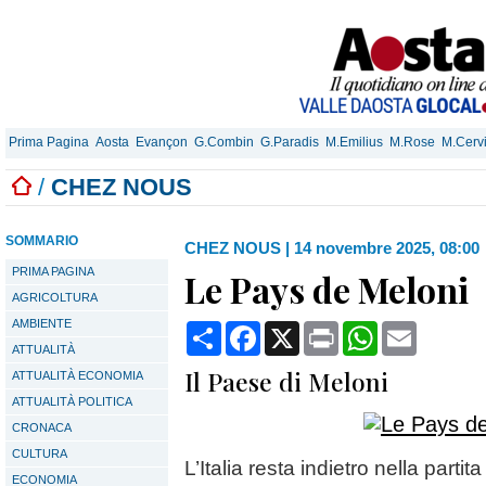
Prima Pagina
Aosta
Evançon
G.Combin
G.Paradis
M.Emilius
M.Rose
M.Cerv
/
CHEZ NOUS
SOMMARIO
CHEZ NOUS
|
14 novembre 2025, 08:00
PRIMA PAGINA
Le Pays de Meloni
AGRICOLTURA
AMBIENTE
Condividi
Facebook
X
Print
WhatsApp
Email
ATTUALITÀ
Il Paese di Meloni
ATTUALITÀ ECONOMIA
ATTUALITÀ POLITICA
CRONACA
CULTURA
L’Italia resta indietro nella parti
ECONOMIA