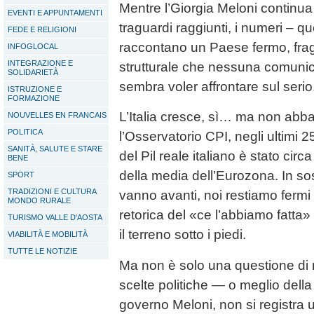
Mentre l’Giorgia Meloni continu
EVENTI E APPUNTAMENTI
traguardi raggiunti, i numeri – que
FEDE E RELIGIONI
raccontano un Paese fermo, fragi
INFOGLOCAL
INTEGRAZIONE E
strutturale che nessuna comuni
SOLIDARIETÀ
sembra voler affrontare sul serio
ISTRUZIONE E
FORMAZIONE
L’Italia cresce, sì… ma non ab
NOUVELLES EN FRANCAIS
POLITICA
l’Osservatorio CPI, negli ultimi 
SANITÀ, SALUTE E STARE
del Pil reale italiano è stato circ
BENE
della media dell’Eurozona. In sos
SPORT
TRADIZIONI E CULTURA
vanno avanti, noi restiamo fermi 
MONDO RURALE
retorica del «ce l’abbiamo fatt
TURISMO VALLE D'AOSTA
il terreno sotto i piedi.
VIABILITÀ E MOBILITÀ
TUTTE LE NOTIZIE
Ma non è solo una questione di 
scelte politiche — o meglio della
governo Meloni, non si registra 