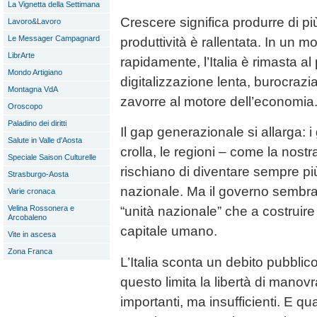
La Vignetta della Settimana
Crescere significa produrre di pi
Lavoro&Lavoro
Le Messager Campagnard
produttività è rallentata. In un
LibrArte
rapidamente, l’Italia è rimasta al 
Mondo Artigiano
digitalizzazione lenta, burocraz
Montagna VdA
zavorre al motore dell’economia
Oroscopo
Paladino dei diritti
Il gap generazionale si allarga: i
Salute in Valle d'Aosta
crolla, le regioni – come la nostr
Speciale Saison Culturelle
rischiano di diventare sempre pi
Strasburgo-Aosta
nazionale. Ma il governo sembra
Varie cronaca
Velina Rossonera e
“unità nazionale” che a costruire 
Arcobaleno
capitale umano.
Vite in ascesa
Zona Franca
L’Italia sconta un debito pubblico 
questo limita la libertà di manovra
importanti, ma insufficienti. E qu