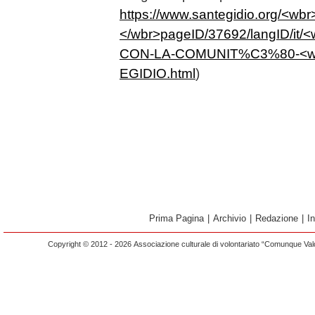
https://www.santegidio.org/<wbr
</wbr>pageID/37692/langID/it
CON-LA-COMUNIT%C3%80-<wb
EGIDIO.html
)
Prima Pagina
|
Archivio
|
Redazione
|
I
Copyright © 2012 - 2026 Associazione culturale di volontariato “Comunque Vald