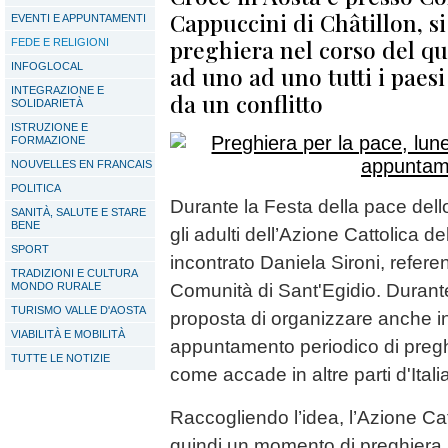
Cappuccini di Châtillon, s
EVENTI E APPUNTAMENTI
preghiera nel corso del qu
FEDE E RELIGIONI
INFOGLOCAL
ad uno ad uno tutti i paesi
INTEGRAZIONE E
da un conflitto
SOLIDARIETÀ
ISTRUZIONE E
FORMAZIONE
NOUVELLES EN FRANCAIS
POLITICA
Durante la Festa della pace dell
SANITÀ, SALUTE E STARE
BENE
gli adulti dell’Azione Cattolica d
SPORT
incontrato Daniela Sironi, referent
TRADIZIONI E CULTURA
MONDO RURALE
Comunità di Sant'Egidio. Durante
TURISMO VALLE D'AOSTA
proposta di organizzare anche i
VIABILITÀ E MOBILITÀ
appuntamento periodico di pregh
TUTTE LE NOTIZIE
come accade in altre parti d'Itali
Raccogliendo l’idea, l’Azione Ca
quindi un momento di preghiera 