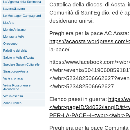
La Vignetta della Settimana
Cattolica della diocesi di Aosta,
Lavoro&Lavoro
Comunità di Sant'Egidio, ed è ape
Le Messager Campagnard
desiderano unirsi.
LibrArte
Mondo Artigiano
Preghiera per la pace AC Aosta:
Montagna VdA
https://acaosta.wordpress.com/
Oroscopo
la-pace/
Paladino dei diritti
Salute in Valle d'Aosta
https://www.facebook.com/<wbr
Speciale Saison Culturelle
</wbr>events/50419060859181
Strasburgo-Aosta
</wbr>523482506662627?event
Varie cronaca
</wbr>523482506662627
Velina Rossonera e
Arcobaleno
Vite in ascesa
Elenco paesi in guerra:
https://
Zona Franca
</wbr>pageID/34052/langID/it
PER-LA-PACE--I-<wbr></wbr>P
Preghiera per la pace Comunità 