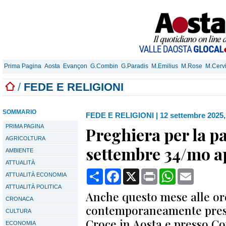
Prima Pagina
Aosta
Evançon
G.Combin
G.Paradis
M.Emilius
M.Rose
M.Cerv
/
FEDE E RELIGIONI
SOMMARIO
FEDE E RELIGIONI
|
12 settembre 2025,
PRIMA PAGINA
Preghiera per la pa
AGRICOLTURA
settembre 34/mo 
AMBIENTE
ATTUALITÀ
Condividi
Facebook
X
Print
WhatsApp
Email
ATTUALITÀ ECONOMIA
ATTUALITÀ POLITICA
Anche questo mese alle ore
CRONACA
contemporaneamente press
CULTURA
Croce in Aosta e presso C
ECONOMIA