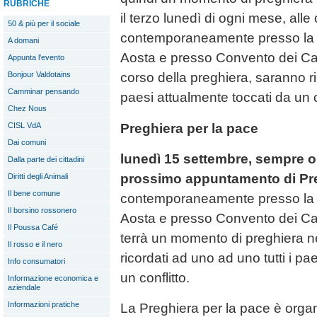
RUBRICHE
il terzo lunedì di ogni mese, alle
50 & più per il sociale
contemporaneamente presso la c
A domani
Aosta e presso Convento dei Cap
Appunta l'evento
Bonjour Valdotains
corso della preghiera, saranno ri
Camminar pensando
paesi attualmente toccati da un c
Chez Nous
Preghiera per la pace
CISL VdA
Dai comuni
lunedì 15 settembre, sempre ore 
Dalla parte dei cittadini
prossimo appuntamento di Pre
Diritti degli Animali
Il bene comune
contemporaneamente presso la c
Il borsino rossonero
Aosta e presso Convento dei Capp
Il Poussa Café
terrà un momento di preghiera n
Il rosso e il nero
ricordati ad uno ad uno tutti i pa
Info consumatori
un conflitto.
Informazione economica e
aziendale
Informazioni pratiche
La Preghiera per la pace è organ