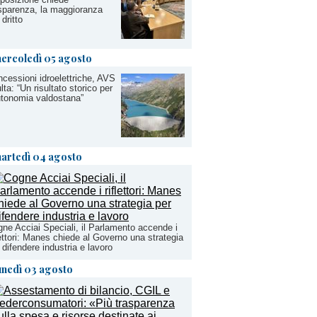
sparenza, la maggioranza
 dritto
ercoledì 05 agosto
cessioni idroelettriche, AVS
lta: “Un risultato storico per
utonomia valdostana”
artedì 04 agosto
ne Acciai Speciali, il Parlamento accende i
lettori: Manes chiede al Governo una strategia
 difendere industria e lavoro
unedì 03 agosto