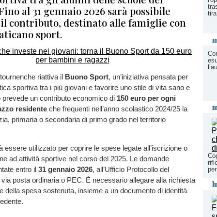
tra
 Fino al 31 gennaio 2026 sarà possibile
tira
il contributo, destinato alle famiglie con
raticano sport.
m
Con
esu
l’a
tournenche riattiva il
Buono Sport
, un’iniziativa pensata per
ica sportiva tra i più giovani e favorire uno stile di vita sano e
tto prevede un contributo economico di
150 euro per ogni
m
zzo residente
che frequenti nell’anno scolastico 2024/25 la
zia, primaria o secondaria di primo grado nel territorio
rà essere utilizzato per coprire le spese legate all’iscrizione o
Cog
one ad attività sportive nel corso del 2025. Le domande
rif
ate entro il
31 gennaio 2026
, all’Ufficio Protocollo del
per
a posta ordinaria o PEC. È necessario allegare alla richiesta
l
ale della spesa sostenuta, insieme a un documento di identità
iedente.