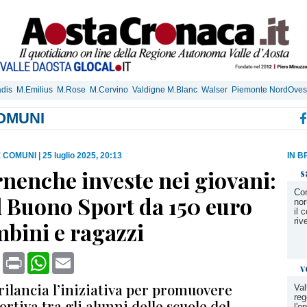
dis
M.Emilius
M.Rose
M.Cervino
Valdigne M.Blanc
Walser
Piemonte NordOves
OMUNI
E COMUNI
|
25 luglio 2025, 20:13
IN B
nenche investe nei giovani:
s
Con
l Buono Sport da 150 euro
nor
il 
riv
bini e ragazzi
book
X
Print
WhatsApp
Email
v
rilancia l’iniziativa per promuovere
Val
reg
portiva tra gli alunni delle scuole del
l'o