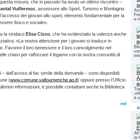
uesta misura, che in passato ha avuto un ottimo riscontro –
antal Vuillermoz
, assessore allo Sport, Turismo e Montagna
Ass
Fed
l’accesso dei giovani allo sport, elemento fondamentale per la
e r
essere fisico e sociale».
ea la sindaco
Elisa Cicco
, che ha evidenziato la valenza anche
niziativa: «La nostra attenzione per i giovani si traduce in
Bil
e. Favorire il loro benessere e il loro coinvolgimento nel
var
delle chiavi per rafforzare il legame con la nostra comunità di
int
tili – dall’avviso al fac simile della domanda – sono disponibili
une (
www.comune.valtournenche.ao.it
) oppure presso l’Ufficio
lteriori informazioni, è possibile contattare anche la Biblioteca
Tra
«Ab
è u
red
s
AVS
la 