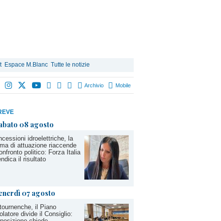
t
Espace M.Blanc
Tutte le notizie
Archivio
Mobile
REVE
abato 08 agosto
cessioni idroelettriche, la
ma di attuazione riaccende
confronto politico: Forza Italia
endica il risultato
enerdì 07 agosto
tournenche, il Piano
olatore divide il Consiglio:
pposizione chiede