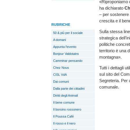
«Riproponiamo q
ha dichiarato
Ch
– per sostenere 
crescita e il ben
RUBRICHE
Sulla stessa lin
50 & più per il sociale
strategica dell’i
A domani
politiche concret
Appunta l'evento
territorio è una 
Bonjour Valdotains
montagna».
Camminar pensando
Tutti i dettagli u
Chez Nous
sul sito del Com
CISL VdA
Segreteria. Per u
Dai comuni
comunale.
Dalla parte dei cittadini
Diritti degli Animali
Il bene comune
Il borsino rossonero
Il Poussa Café
Il rosso e il nero