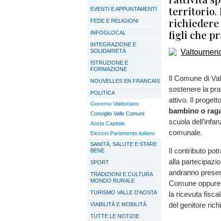
territorio.
EVENTI E APPUNTAMENTI
richiedere 
FEDE E RELIGIONI
figli che p
INFOGLOCAL
INTEGRAZIONE E
SOLIDARIETÀ
ISTRUZIONE E
FORMAZIONE
Il Comune di Val
NOUVELLES EN FRANCAIS
sostenere la prat
POLITICA
attivo. Il proge
Governo Valdostano
bambino o raga
Consiglio Valle Comuni
scuola dell’infan
Aosta Capitale
comunale.
Elezioni Parlamento italiano
SANITÀ, SALUTE E STARE
Il contributo pot
BENE
alla partecipazi
SPORT
andranno present
TRADIZIONI E CULTURA
MONDO RURALE
Comune oppure vi
TURISMO VALLE D'AOSTA
la ricevuta fisc
del genitore rich
VIABILITÀ E MOBILITÀ
TUTTE LE NOTIZIE