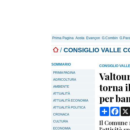
Prima Pagina
Aosta
Evançon
G.Combin
G.Para
/
CONSIGLIO VALLE C
SOMMARIO
CONSIGLIO VALL
Valtour
PRIMA PAGINA
AGRICOLTURA
torna i
AMBIENTE
ATTUALITÀ
per bam
ATTUALITÀ ECONOMIA
ATTUALITÀ POLITICA
Condividi
Face
CRONACA
Il Comune 
CULTURA
l’attività s
ECONOMIA