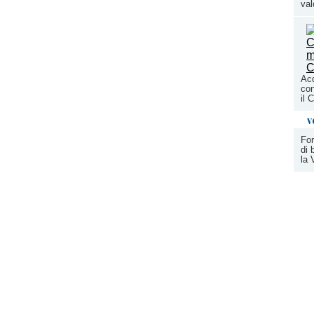
val
Acq
con
il 
v
For
di 
la 