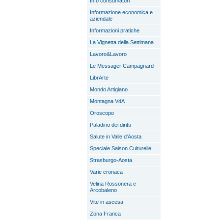
Info consumatori
Informazione economica e
aziendale
Informazioni pratiche
La Vignetta della Settimana
Lavoro&Lavoro
Le Messager Campagnard
LibrArte
Mondo Artigiano
Montagna VdA
Oroscopo
Paladino dei diritti
Salute in Valle d'Aosta
Speciale Saison Culturelle
Strasburgo-Aosta
Varie cronaca
Velina Rossonera e
Arcobaleno
Vite in ascesa
Zona Franca