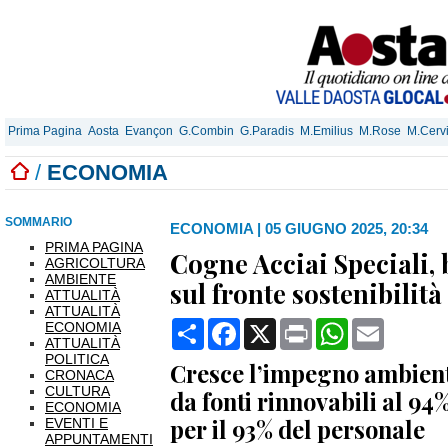
Prima Pagina
Aosta
Evançon
G.Combin
G.Paradis
M.Emilius
M.Rose
M.Cerv
/
ECONOMIA
SOMMARIO
ECONOMIA
|
05 GIUGNO 2025, 20:34
PRIMA PAGINA
Cogne Acciai Speciali, 
AGRICOLTURA
AMBIENTE
sul fronte sostenibilità
ATTUALITÀ
ATTUALITÀ
Condividi
Facebook
X
Print
WhatsApp
Email
ECONOMIA
ATTUALITÀ
POLITICA
Cresce l’impegno ambienta
CRONACA
CULTURA
da fonti rinnovabili al 94%
ECONOMIA
per il 93% del personale
EVENTI E
APPUNTAMENTI