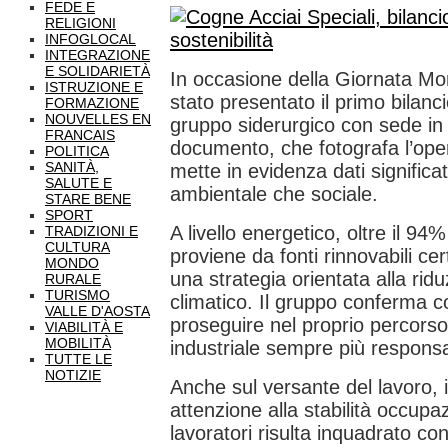
FEDE E
RELIGIONI
INFOGLOCAL
INTEGRAZIONE
E SOLIDARIETÀ
In occasione della Giornata Mon
ISTRUZIONE E
stato presentato il primo bilancio
FORMAZIONE
NOUVELLES EN
gruppo siderurgico con sede in V
FRANCAIS
documento, che fotografa l’oper
POLITICA
SANITÀ,
mette in evidenza dati significat
SALUTE E
ambientale che sociale.
STARE BENE
SPORT
A livello energetico, oltre il 94
TRADIZIONI E
CULTURA
proviene da fonti rinnovabili cer
MONDO
una strategia orientata alla ridu
RURALE
TURISMO
climatico. Il gruppo conferma co
VALLE D'AOSTA
proseguire nel proprio percors
VIABILITÀ E
MOBILITÀ
industriale sempre più responsa
TUTTE LE
NOTIZIE
Anche sul versante del lavoro, 
attenzione alla stabilità occupa
lavoratori risulta inquadrato co