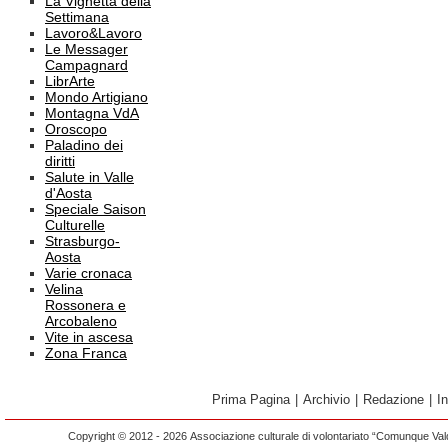
La Vignetta della
Settimana
Lavoro&Lavoro
Le Messager
Campagnard
LibrArte
Mondo Artigiano
Montagna VdA
Oroscopo
Paladino dei
diritti
Salute in Valle
d'Aosta
Speciale Saison
Culturelle
Strasburgo-
Aosta
Varie cronaca
Velina
Rossonera e
Arcobaleno
Vite in ascesa
Zona Franca
Prima Pagina
|
Archivio
|
Redazione
|
I
Copyright © 2012 - 2026 Associazione culturale di volontariato “Comunque Vald