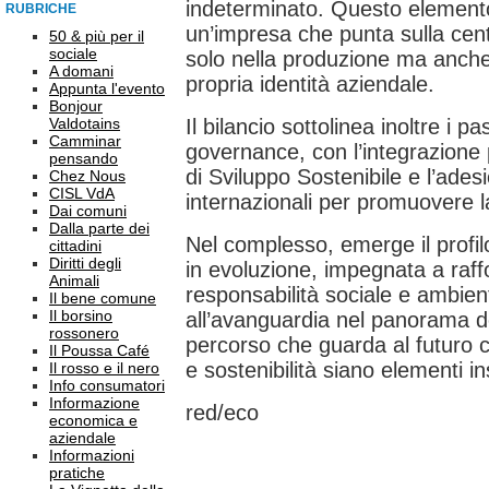
indeterminato. Questo elemento 
RUBRICHE
un’impresa che punta sulla cent
50 & più per il
sociale
solo nella produzione ma anche 
A domani
propria identità aziendale.
Appunta l'evento
Bonjour
Valdotains
Il bilancio sottolinea inoltre i p
Camminar
governance, con l’integrazione 
pensando
di Sviluppo Sostenibile e l’adesi
Chez Nous
CISL VdA
internazionali per promuovere la
Dai comuni
Dalla parte dei
Nel complesso, emerge il profilo
cittadini
Diritti degli
in evoluzione, impegnata a raff
Animali
responsabilità sociale e ambien
Il bene comune
Il borsino
all’avanguardia nel panorama de
rossonero
percorso che guarda al futuro c
Il Poussa Café
e sostenibilità siano elementi ins
Il rosso e il nero
Info consumatori
Informazione
red/eco
economica e
aziendale
Informazioni
pratiche