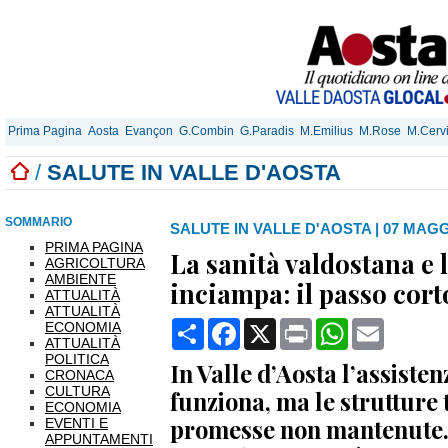
Prima Pagina
Aosta
Evançon
G.Combin
G.Paradis
M.Emilius
M.Rose
M.Cerv
/
SALUTE IN VALLE D'AOSTA
SOMMARIO
SALUTE IN VALLE D'AOSTA
|
07 MAGGI
PRIMA PAGINA
La sanità valdostana e 
AGRICOLTURA
AMBIENTE
inciampa: il passo corto
ATTUALITÀ
ATTUALITÀ
Condividi
Facebook
X
Print
WhatsApp
Email
ECONOMIA
ATTUALITÀ
POLITICA
In Valle d’Aosta l’assiste
CRONACA
CULTURA
funziona, ma le strutture 
ECONOMIA
promesse non mantenute. L
EVENTI E
APPUNTAMENTI