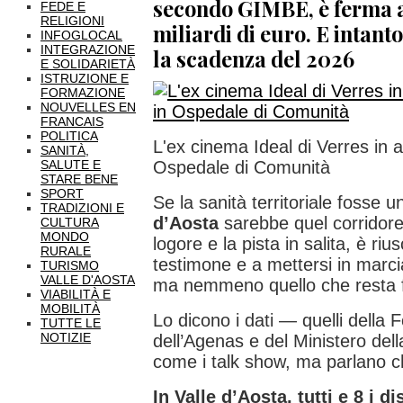
secondo GIMBE, è ferma a
FEDE E
RELIGIONI
miliardi di euro. E intant
INFOGLOCAL
INTEGRAZIONE
la scadenza del 2026
E SOLIDARIETÀ
ISTRUZIONE E
FORMAZIONE
NOUVELLES EN
FRANCAIS
POLITICA
L'ex cinema Ideal di Verres in a
SANITÀ,
SALUTE E
Ospedale di Comunità
STARE BENE
SPORT
Se la sanità territoriale fosse u
TRADIZIONI E
d’Aosta
sarebbe quel corridore
CULTURA
MONDO
logore e la pista in salita, è riu
RURALE
testimone e a mettersi in marcia
TURISMO
VALLE D'AOSTA
ma nemmeno quello che resta 
VIABILITÀ E
MOBILITÀ
Lo dicono i dati — quelli dell
TUTTE LE
NOTIZIE
dell’Agenas e del Ministero del
come i talk show, ma parlano c
In Valle d’Aosta, tutti e 8 i d