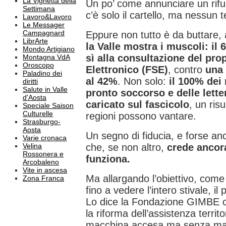
La Vignetta della
Un po’ come annunciare un rifug
Settimana
c’è solo il cartello, ma nessun t
Lavoro&Lavoro
Le Messager
Campagnard
Eppure non tutto è da buttare,
LibrArte
la Valle mostra i muscoli: il 
Mondo Artigiano
sì alla consultazione del pro
Montagna VdA
Oroscopo
Elettronico (FSE)
, contro
una
Paladino dei
al 42%
. Non solo:
il 100% dei r
diritti
Salute in Valle
pronto soccorso e delle lette
d'Aosta
caricato sul fascicolo
, un ris
Speciale Saison
Culturelle
regioni possono vantare.
Strasburgo-
Aosta
Un segno di fiducia, e forse anc
Varie cronaca
Velina
che, se non altro,
crede ancor
Rossonera e
funziona.
Arcobaleno
Vite in ascesa
Ma allargando l’obiettivo, com
Zona Franca
fino a vedere l’intero stivale, 
Lo dice la Fondazione GIMBE c
la riforma dell’assistenza territo
macchina accesa ma senza ma