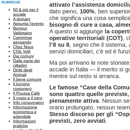
RUBRICHE
attivato l’assistenza domicili
50 & più per il
dato pieno,
100%
, ben superior
sociale
che significa una cosa semplic
A domani
Appunta l'evento
bisogno di cure a casa, alme
Bonjour
A questo si aggiunge
la copert
Valdotains
operative territoriali (COT)
, 
Camminar
pensando
l’8 su 8
, segno che il sistema, 
Chez Nous
servizi domiciliari, c’è ed è fun
CISL VdA
Dai comuni
Dalla parte dei
Ma poi arrivano le note stona
cittadini
accade in Italia — il merito si
Diritti degli
Animali
mentre sul resto si arranca.
Il bene comune
Il borsino
Le famose “Case della Comuni
rossonero
Il Poussa Café
sono quattro quelle previste
Il rosso e il nero
pienamente attiva
. Nessun ser
Info consumatori
orario prolungato, nessun team m
Informazione
economica e
Stesso discorso per gli “Osp
aziendale
previsti, zero avviati
.
Informazioni
pratiche