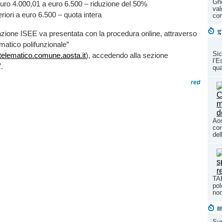
Ghe
uro 4.000,01 a euro 6.500 – riduzione del 50%
val
iori a euro 6.500 – quota intera
con
g
zione ISEE va presentata con la procedura online, attraverso
ematico polifunzionale”
Sic
lotelematico.comune.aosta.it
), accedendo alla sezione
l’E
.
qu
red
Aos
com
del
TAR
pol
non
m
Su