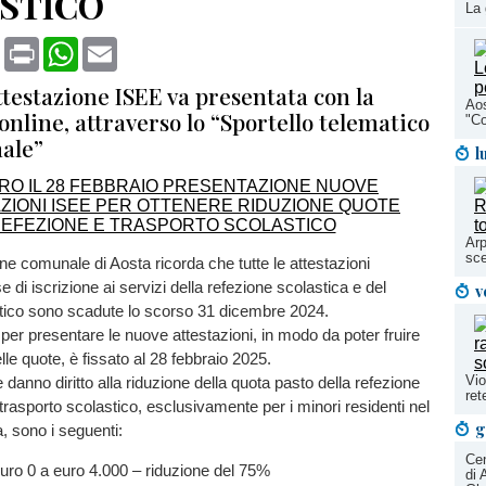
STICO
La 
book
X
Print
WhatsApp
Email
testazione ISEE va presentata con la
Aos
nline, attraverso lo “Sportello telematico
"Co
nale”
l
Arp
sce
e comunale di Aosta ricorda che tutte le attestazioni
e di iscrizione ai servizi della refezione scolastica e del
v
stico sono scadute lo scorso 31 dicembre 2024.
o per presentare le nuove attestazioni, in modo da poter fruire
elle quote, è fissato al 28 febbraio 2025.
Vio
 danno diritto alla riduzione della quota pasto della refezione
ret
 trasporto scolastico, esclusivamente per i minori residenti nel
g
, sono i seguenti:
Cen
uro 0 a euro 4.000 – riduzione del 75%
di 