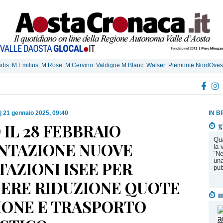
dis
M.Emilius
M.Rose
M.Cervino
Valdigne M.Blanc
Walser
Piemonte NordOves
|
21 gennaio 2025, 09:40
IN B
IL 28 FEBBRAIO
g
Qua
NTAZIONE NUOVE
la 
“Ne
una
TAZIONI ISEE PER
pub
ERE RIDUZIONE QUOTE
m
IONE E TRASPORTO