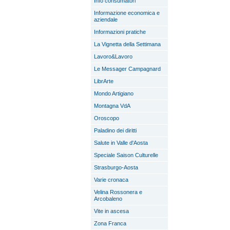
Info consumatori
Informazione economica e
aziendale
Informazioni pratiche
La Vignetta della Settimana
Lavoro&Lavoro
Le Messager Campagnard
LibrArte
Mondo Artigiano
Montagna VdA
Oroscopo
Paladino dei diritti
Salute in Valle d'Aosta
Speciale Saison Culturelle
Strasburgo-Aosta
Varie cronaca
Velina Rossonera e
Arcobaleno
Vite in ascesa
Zona Franca