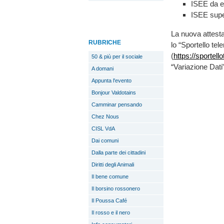
ISEE da e
ISEE super
La nuova attesta
RUBRICHE
lo “Sportello tel
(
https://sportel
50 & più per il sociale
“Variazione Dati”
A domani
Appunta l'evento
Bonjour Valdotains
Camminar pensando
Chez Nous
CISL VdA
Dai comuni
Dalla parte dei cittadini
Diritti degli Animali
Il bene comune
Il borsino rossonero
Il Poussa Café
Il rosso e il nero