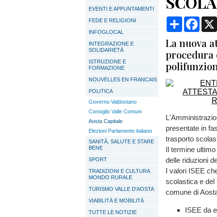
SCOLA
EVENTI E APPUNTAMENTI
Condividi
Face
FEDE E RELIGIONI
INFOGLOCAL
La nuova at
INTEGRAZIONE E
SOLIDARIETÀ
procedura o
ISTRUZIONE E
polifunzio
FORMAZIONE
NOUVELLES EN FRANCAIS
POLITICA
Governo Valdostano
Consiglio Valle Comuni
L'Amministrazion
Aosta Capitale
presentate in fas
Elezioni Parlamento italiano
trasporto scola
SANITÀ, SALUTE E STARE
BENE
Il termine ultim
delle riduzioni d
SPORT
I valori ISEE che
TRADIZIONI E CULTURA
MONDO RURALE
scolastica e del
TURISMO VALLE D'AOSTA
comune di Aosta
VIABILITÀ E MOBILITÀ
ISEE da e
TUTTE LE NOTIZIE