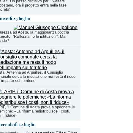
ller: “Un passo decisivo per il welfare
dostano, ora il progetto entra nella fase
creta”
iovedì 23 luglio
urezza ad Aosta, la maggioranza boccia
sercito: “Rafforziamo le istituzioni”. Ma
ando?
ta: Antenna ad Arpuilles, il Consiglio
unale cerca la mediazione ma resta il nodo
l’impatto sul territorio
IP, il Comune di Aosta prova a spegnere le
emiche: «La riforma redistribuisce i costi,
 li riduce»
ercoledì 22 luglio
permercato