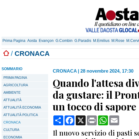
Prima Pagina
Aosta
Evançon
G.Combin
G.Paradis
M.Emilius
M.Rose
M.Cerv
/
CRONACA
SOMMARIO
CRONACA
|
28 novembre 2024, 17:30
PRIMA PAGINA
Quando l'attesa di
AGRICOLTURA
da gustare: il Pro
AMBIENTE
ATTUALITÀ
un tocco di sapore
ATTUALITÀ ECONOMIA
ATTUALITÀ POLITICA
Condividi
Facebook
X
Print
WhatsApp
Email
CRONACA
CULTURA
Il nuovo servizio di pasti 
ECONOMIA