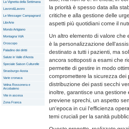
La Vignetta della Settimana
la priorità è spesso data alla sta
Lavoro&Lavoro
critiche e alla gestione delle urge
Le Messager Campagnard
aspetti più quotidiani come il nu
LibrArte
Mondo Artigiano
Un altro elemento di valore che 
Montagna VdA
è la personalizzazione dell’assis
Oroscopo
Paladino dei diritti
destinato a tutti i pazienti, ma s
Salute in Valle d'Aosta
ancora sottoposti a esami che ri
Speciale Saison Culturelle
permette di gestire in modo ottim
Strasburgo-Aosta
compromettere la sicurezza dei pa
Varie cronaca
distribuzione dei pasti secchi ve
Velina Rossonera e
Arcobaleno
inoltre, garantisce una gestione e
Vite in ascesa
previene sprechi, un aspetto sem
Zona Franca
un'epoca in cui l’efficienza opera
temi cruciali per la sanità pubbli
Questo progetto, realizzato graz