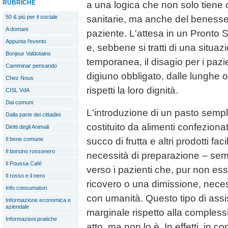
RUBRICHE
a una logica che non solo tiene 
50 & più per il sociale
sanitarie, ma anche del benesser
A domani
paziente. L'attesa in un Pronto
Appunta l'evento
e, sebbene si tratti di una situ
Bonjour Valdotains
temporanea, il disagio per i pazi
Camminar pensando
digiuno obbligato, dalle lunghe
Chez Nous
rispetti la loro dignità.
CISL VdA
Dai comuni
L'introduzione di un pasto sempl
Dalla parte dei cittadini
costituito da alimenti confeziona
Diritti degli Animali
succo di frutta e altri prodotti f
Il bene comune
Il borsino rossonero
necessità di preparazione – sem
Il Poussa Café
verso i pazienti che, pur non es
Il rosso e il nero
ricovero o una dimissione, necess
Info consumatori
con umanità. Questo tipo di as
Informazione economica e
aziendale
marginale rispetto alla complessit
Informazioni pratiche
atto, ma non lo è. In effetti, in 