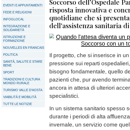
Soccorso dell’Ospedale Par
EVENTI E APPUNTAMENTI
risposta innovativa e concr
FEDE E RELIGIONI
quotidiane che si present
INFOGLOCAL
dell'assistenza sanitaria 
INTEGRAZIONE E
SOLIDARIETÀ
ISTRUZIONE E
FORMAZIONE
NOUVELLES EN FRANCAIS
Il progetto, che si inserisce in u
POLITICA
SANITÀ, SALUTE E STARE
pressione sui reparti ospedalieri
BENE
bisogno fondamentale, quello del
SPORT
pazienti che, pur avendo terminat
TRADIZIONI E CULTURA
MONDO RURALE
ancora in attesa di ulteriori acce
TURISMO VALLE D'AOSTA
specialistici.
VIABILITÀ E MOBILITÀ
TUTTE LE NOTIZIE
In un sistema sanitario spesso so
durante i periodi di alta affluenz
invernale, un servizio come quel