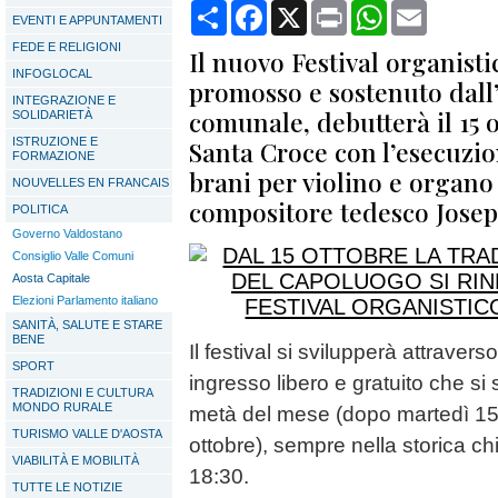
Condividi
Facebook
X
Print
WhatsApp
Email
EVENTI E APPUNTAMENTI
FEDE E RELIGIONI
Il nuovo Festival organistic
INFOGLOCAL
promosso e sostenuto dal
INTEGRAZIONE E
comunale, debutterà il 15 o
SOLIDARIETÀ
ISTRUZIONE E
Santa Croce con l’esecuzio
FORMAZIONE
brani per violino e organo 
NOUVELLES EN FRANCAIS
compositore tedesco Jose
POLITICA
Governo Valdostano
Consiglio Valle Comuni
Aosta Capitale
Elezioni Parlamento italiano
SANITÀ, SALUTE E STARE
BENE
Il festival si svilupperà attraver
SPORT
ingresso libero e gratuito che s
TRADIZIONI E CULTURA
MONDO RURALE
metà del mese (dopo martedì 15
TURISMO VALLE D'AOSTA
ottobre), sempre nella storica chi
VIABILITÀ E MOBILITÀ
18:30.
TUTTE LE NOTIZIE