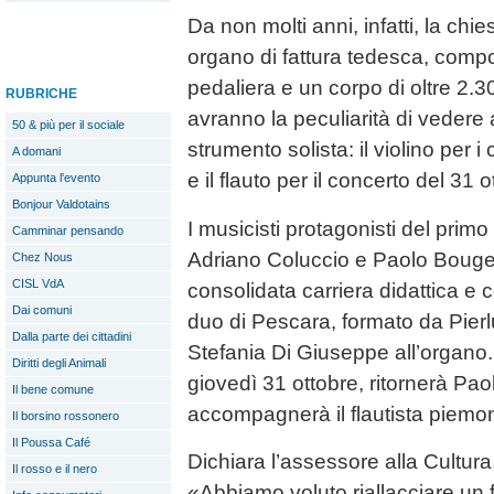
Da non molti anni, infatti, la ch
organo di fattura tedesca, comp
pedaliera e un corpo di oltre 2.3
RUBRICHE
avranno la peculiarità di vedere
50 & più per il sociale
strumento solista: il violino per i
A domani
e il flauto per il concerto del 31 o
Appunta l'evento
Bonjour Valdotains
I musicisti protagonisti del prim
Camminar pensando
Adriano Coluccio e Paolo Bougea
Chez Nous
CISL VdA
consolidata carriera didattica e 
Dai comuni
duo di Pescara, formato da Pierlu
Dalla parte dei cittadini
Stefania Di Giuseppe all’organo. 
Diritti degli Animali
giovedì 31 ottobre, ritornerà Pa
Il bene comune
accompagnerà il flautista piem
Il borsino rossonero
Il Poussa Café
Dichiara l’assessore alla Cultu
Il rosso e il nero
«Abbiamo voluto riallacciare un fi