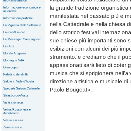
Info consumatori
la grande tradizione organistica d
Informazione economica e
aziendale
manifestata nel passato più e m
Informazioni pratiche
nella Cattedrale e nella chiesa d
La Vignetta della Settimana
dello storico festival internaziona
Lavoro&Lavoro
sue chiese più importanti sono s
Le Messager Campagnard
LibrArte
esibizioni con alcuni dei più imp
Mondo Artigiano
strumento, e crediamo che il pub
Montagna VdA
appassionati sarà lieto di pote
Oroscopo
musica che si sprigionerà nell’arc
Paladino dei diritti
direzione artistica e musicale d
Salute in Valle d'Aosta
Paolo Bougeat».
Speciale Saison Culturelle
Strasburgo-Aosta
Varie cronaca
Velina Rossonera e
Arcobaleno
Vite in ascesa
Zona Franca