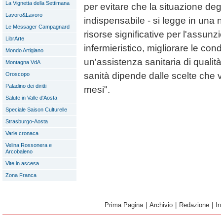
La Vignetta della Settimana
per evitare che la situazione deg
Lavoro&Lavoro
indispensabile - si legge in una 
Le Messager Campagnard
risorse significative per l'assun
LibrArte
infermieristico, migliorare le cond
Mondo Artigiano
un'assistenza sanitaria di qualità.
Montagna VdA
sanità dipende dalle scelte che 
Oroscopo
Paladino dei diritti
mesi".
Salute in Valle d'Aosta
Speciale Saison Culturelle
Strasburgo-Aosta
Varie cronaca
Velina Rossonera e
Arcobaleno
Vite in ascesa
Zona Franca
Prima Pagina
|
Archivio
|
Redazione
|
I