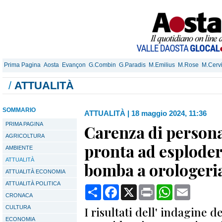
Prima Pagina
Aosta
Evançon
G.Combin
G.Paradis
M.Emilius
M.Rose
M.Cerv
/
ATTUALITÀ
SOMMARIO
ATTUALITÀ
|
18 maggio 2024, 11:36
PRIMA PAGINA
Carenza di persona
AGRICOLTURA
pronta ad esplode
AMBIENTE
ATTUALITÀ
bomba a orologeria
ATTUALITÀ ECONOMIA
ATTUALITÀ POLITICA
Condividi
Facebook
X
Print
WhatsApp
Email
CRONACA
CULTURA
I risultati dell' indagine 
ECONOMIA