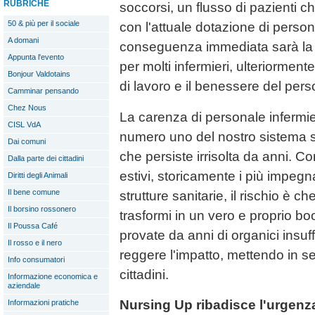
RUBRICHE
soccorsi, un flusso di pazienti c
50 & più per il sociale
con l'attuale dotazione di persona
A domani
conseguenza immediata sarà la 
Appunta l'evento
per molti infermieri, ulteriormen
Bonjour Valdotains
di lavoro e il benessere del pers
Camminar pensando
Chez Nous
La carenza di personale infermier
CISL VdA
numero uno del nostro sistema s
Dai comuni
che persiste irrisolta da anni. Co
Dalla parte dei cittadini
estivi, storicamente i più impegna
Diritti degli Animali
Il bene comune
strutture sanitarie, il rischio è 
Il borsino rossonero
trasformi in un vero e proprio bo
Il Poussa Café
provate da anni di organici insuf
Il rosso e il nero
reggere l'impatto, mettendo in ser
Info consumatori
cittadini.
Informazione economica e
aziendale
Nursing Up ribadisce l'urgenza
Informazioni pratiche