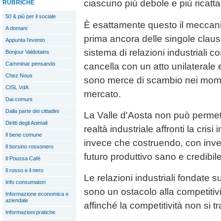
ciascuno più debole e più ricatta
RUBRICHE
50 & più per il sociale
È esattamente questo il meccan
A domani
prima ancora delle singole claus
Appunta l'evento
sistema di relazioni industriali co
Bonjour Valdotains
Camminar pensando
cancella con un atto unilaterale e 
Chez Nous
sono merce di scambio nei moment
CISL VdA
mercato.
Dai comuni
Dalla parte dei cittadini
La Valle d'Aosta non può permett
Diritti degli Animali
realtà industriale affronti la cris
Il bene comune
invece che costruendo, con inves
Il borsino rossonero
futuro produttivo sano e credibile
Il Poussa Café
Il rosso e il nero
Le relazioni industriali fondate s
Info consumatori
sono un ostacolo alla competitiv
Informazione economica e
aziendale
affinché la competitività non si t
Informazioni pratiche