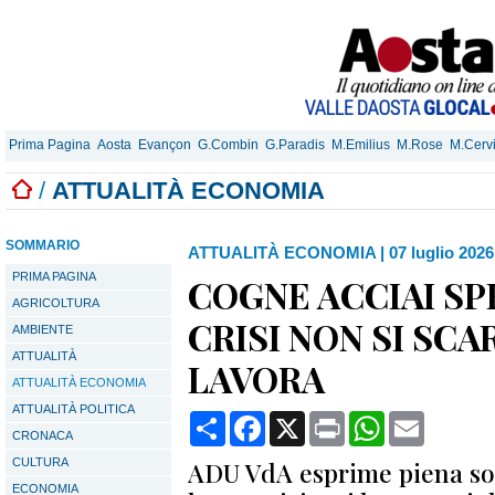
Prima Pagina
Aosta
Evançon
G.Combin
G.Paradis
M.Emilius
M.Rose
M.Cerv
/
ATTUALITÀ ECONOMIA
SOMMARIO
ATTUALITÀ ECONOMIA
|
07 luglio 2026
PRIMA PAGINA
COGNE ACCIAI SPE
AGRICOLTURA
CRISI NON SI SCA
AMBIENTE
ATTUALITÀ
LAVORA
ATTUALITÀ ECONOMIA
ATTUALITÀ POLITICA
Condividi
Facebook
X
Print
WhatsApp
Email
CRONACA
CULTURA
ADU VdA esprime piena sol
ECONOMIA