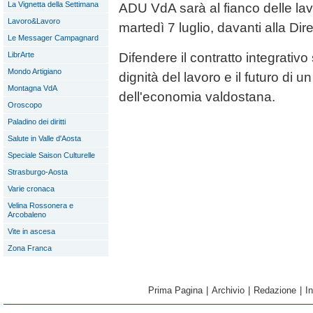
La Vignetta della Settimana
ADU VdA sarà al fianco delle lavor
Lavoro&Lavoro
martedì 7 luglio, davanti alla Dir
Le Messager Campagnard
LibrArte
Difendere il contratto integrativo 
Mondo Artigiano
dignità del lavoro e il futuro di
Montagna VdA
dell'economia valdostana.
Oroscopo
Paladino dei diritti
Salute in Valle d'Aosta
Speciale Saison Culturelle
Strasburgo-Aosta
Varie cronaca
Velina Rossonera e
Arcobaleno
Vite in ascesa
Zona Franca
Prima Pagina
|
Archivio
|
Redazione
|
I