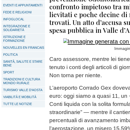
confronto impietoso tra mi
EVENTI E APPUNTAMENTI
lievitati e poche decine di
FEDE E RELIGIONI
INFOGLOCAL
trovati. Un atto d’accusa su
INTEGRAZIONE E
spesa pubblica in Valle d’
SOLIDARIETÀ
ISTRUZIONE E
FORMAZIONE
NOUVELLES EN FRANCAIS
Immagine
POLITICA
Caro assessore, mentre lei tiene 
SANITÀ, SALUTE E STARE
BENE
tenuto i conti degli articoli di gior
SPORT
Non torna per niente.
TRADIZIONI E CULTURA
MONDO RURALE
L’aeroporto Corrado Gex doveva 
TURISMO VALLE D'AOSTA
euro: oggi siamo a quasi 11, un
VIABILITÀ E MOBILITÀ
Conti liquida con la solita formu
TUTTE LE NOTIZIE
straordinarie” — mentre il cantie
percentuali di avanzamento imb
l’aerostazione, un misero 15,59% 