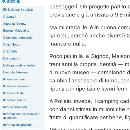
RUBRICHE
passeggeri. Un progetto partito c
50 & più per il sociale
previsione e già arrivato a 9,8 mili
A domani
Appunta l'evento
Ma mi creda, lei è in buona comp
Bonjour Valdotains
sprechi, perché anche diversi C
Camminar pensando
mancare nulla.
Chez Nous
CISL VdA
Poco più in là, a Gignod, Maiso
Dai comuni
trent’anni la propria identità — 
Dalla parte dei cittadini
di nuovo museo — cambiando de
Diritti degli Animali
cambia l’assessore di turno, con 
Il bene comune
Il borsino rossonero
riperizia in riperizia e lavori ferm
Il Poussa Café
A Pollein, invece, il camping ca
Il rosso e il nero
Info consumatori
con danni stimati in milioni ch
Informazione economica e
fretta di quantificare per bene, fi
aziendale
Informazioni pratiche
Milioni sprecati, dilapidati, sperp