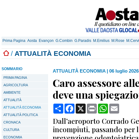
Prima Pagina
Aosta
Evançon
G.Combin
G.Paradis
M.Emilius
M.Rose
M.Cerv
/
ATTUALITÀ ECONOMIA
SOMMARIO
ATTUALITÀ ECONOMIA
|
06 luglio 2026
PRIMA PAGINA
Caro assessore alle
AGRICOLTURA
deve una spiegazi
AMBIENTE
ATTUALITÀ
Condividi
Facebook
X
Print
WhatsApp
Email
ATTUALITÀ ECONOMIA
ATTUALITÀ POLITICA
Dall’aeroporto Corrado Gex
CRONACA
incompiuti, passando per la
CULTURA
prevenzione odontoiatrica 
ECONOMIA