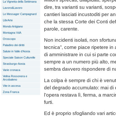
La Vignetta della Settimana
dire, tra varianti su varianti, sos
Lavoro&Lavoro
cantieri lasciati incustoditi per
Le Messager Campagnard
LibrArte
che la stessa Corte dei Conti defi
Mondo Artigiano
parole, carente.
Montagna VdA
Oroscopo
Non incidenti isolati, non sfortu
Paladino dei diritti
tecnica”, come piace ripetere i
Salute in Valle d'Aosta
di amministrare in cui si parte c
Speciale Saison Culturelle
sempre a un numero più alto, m
Strasburgo-Aosta
sembra davvero rispondere di nu
Varie cronaca
Velina Rossonera e
La colpa è sempre di chi è venut
Arcobaleno
Vite in ascesa
del degrado accumulato: mai di 
Zona Franca
l’opera restava lì, ferma, a marcir
furti.
Ed è proprio sfogliando vari artic