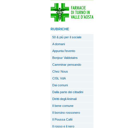
RUBRICHE
50 & più per il sociale
A domani
Appunta l'evento
Bonjour Valdotains
Camminar pensando
Chez Nous
CISL VdA
Dai comuni
Dalla parte dei cittadini
Diritti degli Animali
Il bene comune
Il borsino rossonero
Il Poussa Café
Il rosso e il nero