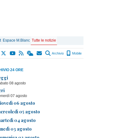
t
Espace M.Blanc
Tutte le notizie
Archivio
Mobile
IVIO 24 ORE
ggi
abato 08 agosto
eri
enerdì 07 agosto
iovedì 06 agosto
ercoledì 05 agosto
artedì 04 agosto
unedì 03 agosto
omenica 02 agosto