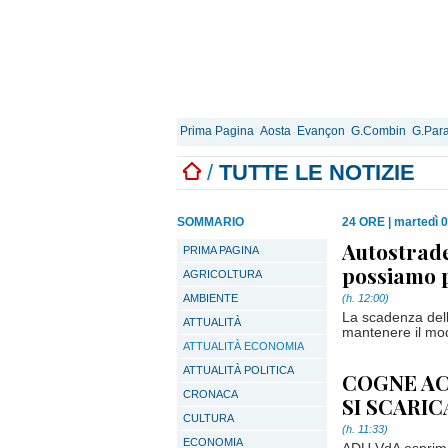
Prima Pagina
Aosta
Evançon
G.Combin
G.Para
/
TUTTE LE NOTIZIE
SOMMARIO
24 ORE
|
martedì 0
Autostrade
PRIMA PAGINA
possiamo 
AGRICOLTURA
AMBIENTE
(h. 12:00)
La scadenza dell
ATTUALITÀ
mantenere il mode
ATTUALITÀ ECONOMIA
ATTUALITÀ POLITICA
COGNE ACC
CRONACA
SI SCARIC
CULTURA
(h. 11:33)
ECONOMIA