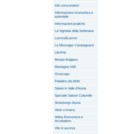
Info consumatori
Informazione economica e
aziendale
Informazioni pratiche
La Vignetta della Settimana
Lavoro&Lavoro
Le Messager Campagnard
LibrArte
Mondo Artigiano
Montagna VdA
Oroscopo
Paladino dei diritti
Salute in Valle d'Aosta
Speciale Saison Culturelle
Strasburgo-Aosta
Varie cronaca
Velina Rossonera e
Arcobaleno
Vite in ascesa