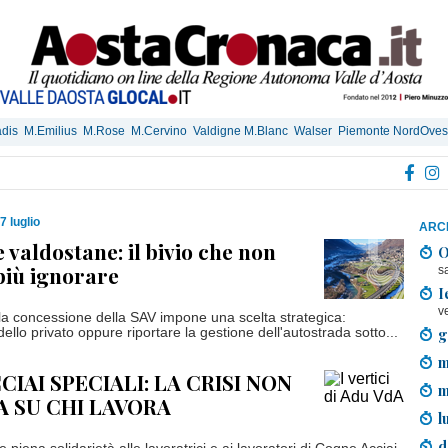
dis
M.Emilius
M.Rose
M.Cervino
Valdigne M.Blanc
Walser
Piemonte NordOves
7 luglio
ARCH
 valdostane: il bivio che non
O
più ignorare
s
I
v
a concessione della SAV impone una scelta strategica:
g
llo privato oppure riportare la gestione dell'autostrada sotto...
m
IAI SPECIALI: LA CRISI NON
m
A SU CHI LAVORA
l
d