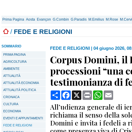
Prima Pagina
Aosta
Evançon
G.Combin
G.Paradis
M.Emilius
M.Rose
M.Cerv
/
FEDE E RELIGIONI
SOMMARIO
FEDE E RELIGIONI
|
04 giugno 2026, 08
PRIMA PAGINA
Corpus Domini, il 
AGRICOLTURA
processioni “una 
AMBIENTE
ATTUALITÀ
testimonianza di f
ATTUALITÀ ECONOMIA
ATTUALITÀ POLITICA
Condividi
Facebook
X
Print
WhatsApp
Email
CRONACA
CULTURA
All’udienza generale di ieri
ECONOMIA
richiama il senso della so
EVENTI E APPUNTAMENTI
Domini e invita i fedeli a r
FEDE E RELIGIONI
come presenza viva di Crist