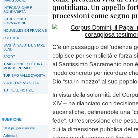
INFOGLOCAL
quotidiana. Un appello for
INTEGRAZIONE E
SOLIDARIETÀ
processioni come segno pu
ISTRUZIONE E
FORMAZIONE
NOUVELLES EN FRANCAIS
POLITICA
SANITÀ, SALUTE E STARE
C’è un passaggio dell’udienza gen
BENE
colpisce per semplicità e forza 
SPORT
al Santissimo Sacramento non è 
TRADIZIONI E CULTURA
MONDO RURALE
modo concreto per ricordare che, 
TURISMO VALLE D'AOSTA
Dio “sta in mezzo” al suo popolo
VIABILITÀ E MOBILITÀ
TUTTE LE NOTIZIE
In vista della solennità del Cor
XIV – ha rilanciato con decisione
eucaristiche, definendole una “
RUBRICHE
fede”. Un’espressione che pesa, 
cui la dimensione pubblica del r
50 & più per il sociale
A domani
ridursi o a diventare più timida.