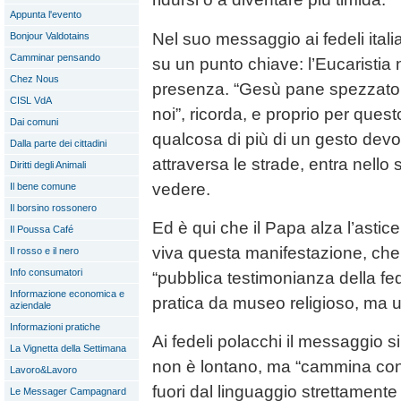
Appunta l'evento
Nel suo messaggio ai fedeli italian
Bonjour Valdotains
Camminar pensando
su un punto chiave: l’Eucaristia 
Chez Nous
presenza. “Gesù pane spezzato 
CISL VdA
noi”, ricorda, e proprio per ques
Dai comuni
qualcosa di più di un gesto dev
Dalla parte dei cittadini
attraversa le strade, entra nello 
Diritti degli Animali
vedere.
Il bene comune
Il borsino rossonero
Ed è qui che il Papa alza l’astic
Il Poussa Café
viva questa manifestazione, che
Il rosso e il nero
Info consumatori
“pubblica testimonianza della fed
Informazione economica e
pratica da museo religioso, ma u
aziendale
Informazioni pratiche
Ai fedeli polacchi il messaggio s
La Vignetta della Settimana
non è lontano, ma “cammina con 
Lavoro&Lavoro
fuori dal linguaggio strettament
Le Messager Campagnard