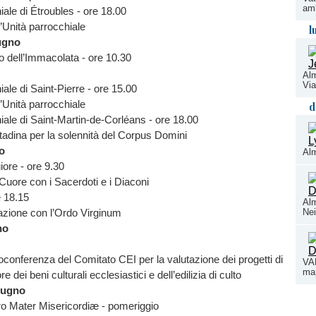
amb
ale di Étroubles - ore 18.00
’Unità parrocchiale
l
ugno
o dell’Immacolata - ore 10.30
Alm
Vi
ale di Saint-Pierre - ore 15.00
’Unità parrocchiale
d
ale di Saint-Martin-de-Corléans - ore 18.00
tadina per la solennità del Corpus Domini
o
Alm
ore - ore 9.30
 Cuore con i Sacerdoti e i Diaconi
 18.15
Al
Ne
azione con l’Ordo Virginum
no
oconferenza del Comitato CEI per la valutazione dei progetti di
VA
man
e dei beni culturali ecclesiastici e dell’edilizia di culto
iugno
o Mater Misericordiæ - pomeriggio