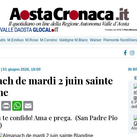
dis
M.Emilius
M.Rose
M.Cervino
Valdigne M.Blanc
Walser
Piemonte NordOves
|
01 giugno 2026, 18:00
IN B
ch de mardi 2 juin sainte
g
ne
Il 
book
X
Print
WhatsApp
Email
del
n te confido! Ama e prega. (San Padre Pio
)
Alm