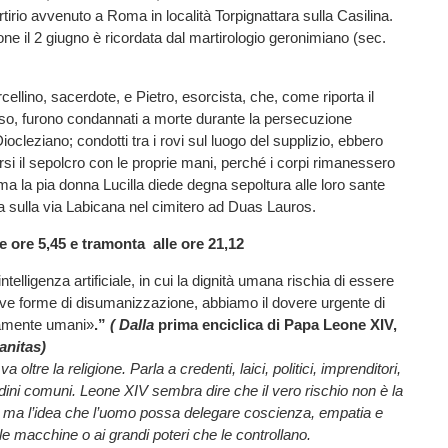
tirio avvenuto a Roma in località Torpignattara sulla Casilina.
one il 2 giugno è ricordata dal martirologio geronimiano (sec.
cellino, sacerdote, e Pietro, esorcista, che, come riporta il
, furono condannati a morte durante la persecuzione
iocleziano; condotti tra i rovi sul luogo del supplizio, ebbero
arsi il sepolcro con le proprie mani, perché i corpi rimanessero
 ma la pia donna Lucilla diede degna sepoltura alle loro sante
ulla via Labicana nel cimitero ad Duas Lauros.
le ore 5,45 e tramonta alle ore 21,12
ntelligenza artificiale, in cui la dignità umana rischia di essere
ve forme di disumanizzazione, abbiamo il dovere urgente di
damente umani»
.”
( Dalla
prima enciclica di Papa Leone XIV,
anitas)
 oltre la religione. Parla a credenti, laici, politici, imprenditori,
tadini comuni. Leone XIV sembra dire che il vero rischio non è la
, ma l’idea che l’uomo possa delegare coscienza, empatia e
le macchine o ai grandi poteri che le controllano.