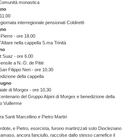
 Comunità monastica
gno
 11.00
giornata interregionale pensionati Coldiretti
gno
-Pierre - ore 18.00
’Altare nella cappella S.ma Trinità
gno
t Suaz - ore 6.00
ensile a N.-D. de Pitié
San Filippo Neri - ore 10.30
dizione della cappella
iugno
iale di Morgex - ore 10.30
centenario del Gruppo Alpini di Morgex e benedizione della
o Vuillerme
a Santi Marcellino e Pietro Martiri
rdote, e Pietro, esorcista, furono martirizzati soto Diocleziano
amaso, ancora fanciullo, raccolse dallo stesso carnefice il