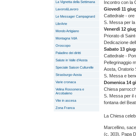
Incontro con la
La Vignetta della Settimana
Giovedì 11 giu
Lavoro&Lavoro
Cattedrale - ore
Le Messager Campagnard
S. Messa per la 
LibrArte
Venerdì 12 giu
Mondo Artigiano
Priorato di Saint
Montagna VdA
Dedicazione dell
Oroscopo
Sabato 13 giu
Paladino dei diritti
Cattedrale - Pon
Salute in Valle d'Aosta
Pellegrinaggio m
Speciale Saison Culturelle
Aosta, Oratorio 
Strasburgo-Aosta
S. Messa e bene
Domenica 14 g
Varie cronaca
Chiesa parrocch
Velina Rossonera e
Arcobaleno
S. Messa per il 
Vite in ascesa
fontana del Beat
Zona Franca
La Chiesa celebr
Marcellino, sace
(c. 303). Papa D