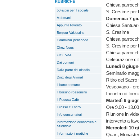
RUBRICHE
Chiesa parrocchi
50 & più per il sociale
S. Cresime per l
A domani
Domenica 7 gi
Chiesa Santuari
Appunta l'evento
S. Cresime
Bonjour Valdotains
Chiesa parrocchi
Camminar pensando
S. Cresime per l
Chez Nous
Chiesa parrocchi
CISL VdA
Celebrazione cit
Dai comuni
Lunedì 8 giugn
Dalla parte dei cittadini
Seminario maggi
Diritti degli Animali
Ritiro del Sacro
Il bene comune
Vescovado - ore
Il borsino rossonero
Incontro di form
Il Poussa Café
Martedì 9 giug
Ore 9.00 - 13.00
Il rosso e il nero
Riunione in vide
Info consumatori
intervento a favor
Informazione economica e
aziendale
Mercoledì 10 g
Informazioni pratiche
Quart, Monaster