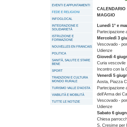
EVENTI E APPUNTAMENTI
CALENDARIO 
FEDE E RELIGIONI
MAGGIO
INFOGLOCAL
Lunedì 1° e ma
INTEGRAZIONE E
SOLIDARIETÀ
Partecipazione a
ISTRUZIONE E
Mercoledì 3 gi
FORMAZIONE
Vescovado - po
NOUVELLES EN FRANCAIS
Udienze
POLITICA
Giovedì 4 giug
SANITÀ, SALUTE E STARE
Curia vescovile 
BENE
Incontro con la 
SPORT
Venerdì 5 giug
TRADIZIONI E CULTURA
Aosta, Piazza C
MONDO RURALE
Partecipazione a
TURISMO VALLE D'AOSTA
dell’Arma dei Ca
VIABILITÀ E MOBILITÀ
Vescovado - po
TUTTE LE NOTIZIE
Udienze
Sabato 6 giug
Chiesa parrocchi
S. Cresime per l