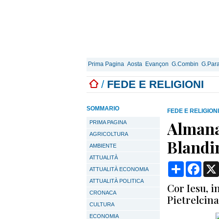
Prima Pagina
Aosta
Evançon
G.Combin
G.Para
/
FEDE E RELIGIONI
SOMMARIO
FEDE E RELIGIONI
Almana
PRIMA PAGINA
AGRICOLTURA
Blandi
AMBIENTE
ATTUALITÀ
Condividi
Face
ATTUALITÀ ECONOMIA
ATTUALITÀ POLITICA
Cor Iesu, i
CRONACA
Pietrelcina
CULTURA
ECONOMIA