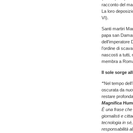
racconto del mar
La loro deposizi
VI).
Santi martiri Mar
papa san Damaso
dell’imperatore D
l’ordine di scav
nascosti a tutti,
membra a Roma s
Il sole sorge al
“
Nel tempo dell’i
oscurata da nuo
restare profon
Magnifica Hum
È una frase che va
giornalisti e cit
tecnologia in sé
responsabilità al