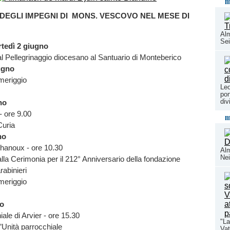
m
DEGLI IMPEGNI DI MONS. VESCOVO NEL MESE DI
Alm
Se
rtedì 2 giugno
l Pellegrinaggio diocesano al Santuario di Monteberico
ugno
meriggio
Leo
pon
div
no
- ore 9.00
m
Curia
no
hanoux - ore 10.30
Al
Ne
lla Cerimonia per il 212° Anniversario della fondazione
rabinieri
meriggio
no
ale di Arvier - ore 15.30
"La
’Unità parrocchiale
Vat