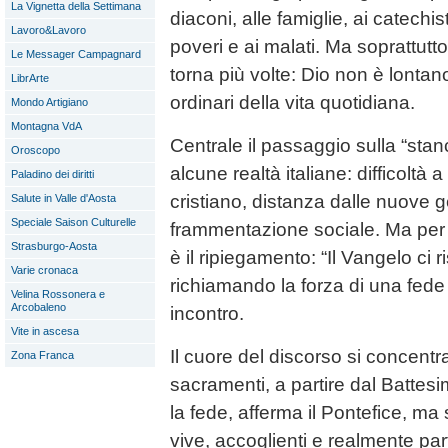
La Vignetta della Settimana
diaconi, alle famiglie, ai catechist
Lavoro&Lavoro
poveri e ai malati. Ma soprattutt
Le Messager Campagnard
torna più volte: Dio non è lontan
LibrArte
ordinari della vita quotidiana.
Mondo Artigiano
Montagna VdA
Centrale il passaggio sulla “stan
Oroscopo
alcune realtà italiane: difficoltà
Paladino dei diritti
cristiano, distanza dalle nuove 
Salute in Valle d'Aosta
Speciale Saison Culturelle
frammentazione sociale. Ma per 
Strasburgo-Aosta
è il ripiegamento: “Il Vangelo ci 
Varie cronaca
richiamando la forza di una fede
Velina Rossonera e
Arcobaleno
incontro.
Vite in ascesa
Il cuore del discorso si concentr
Zona Franca
sacramenti, a partire dal Battes
la fede, afferma il Pontefice, ma
vive, accoglienti e realmente part