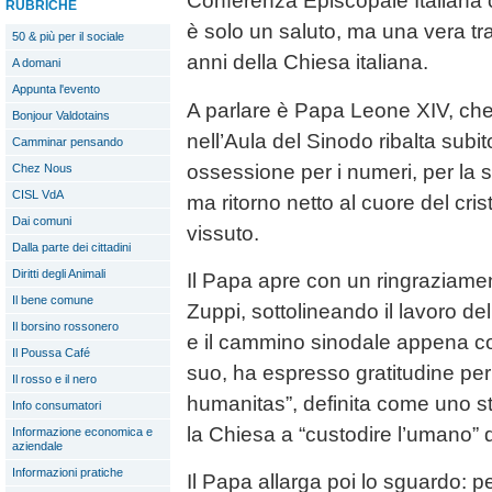
Conferenza Episcopale Italiana 
RUBRICHE
è solo un saluto, ma una vera trac
50 & più per il sociale
anni della Chiesa italiana.
A domani
Appunta l'evento
A parlare è Papa Leone XIV, che 
Bonjour Valdotains
nell’Aula del Sinodo ribalta subito
Camminar pensando
ossessione per i numeri, per la st
Chez Nous
CISL VdA
ma ritorno netto al cuore del cri
Dai comuni
vissuto.
Dalla parte dei cittadini
Diritti degli Animali
Il Papa apre con un ringraziamen
Il bene comune
Zuppi, sottolineando il lavoro d
Il borsino rossonero
e il cammino sinodale appena co
Il Poussa Café
suo, ha espresso gratitudine per 
Il rosso e il nero
humanitas”, definita come uno s
Info consumatori
la Chiesa a “custodire l’umano” d
Informazione economica e
aziendale
Informazioni pratiche
Il Papa allarga poi lo sguardo: pe