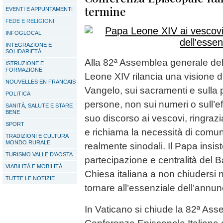
termine
EVENTI E APPUNTAMENTI
FEDE E RELIGIONI
INFOGLOCAL
INTEGRAZIONE E
SOLIDARIETÀ
Alla 82ª Assemblea generale del
ISTRUZIONE E
FORMAZIONE
Leone XIV rilancia una visione d
NOUVELLES EN FRANCAIS
Vangelo, sui sacramenti e sulla 
POLITICA
persone, non sui numeri o sull’ef
SANITÀ, SALUTE E STARE
BENE
suo discorso ai vescovi, ringrazi
SPORT
e richiama la necessità di comuni
TRADIZIONI E CULTURA
MONDO RURALE
realmente sinodali. Il Papa insis
TURISMO VALLE D'AOSTA
partecipazione e centralità del B
VIABILITÀ E MOBILITÀ
Chiesa italiana a non chiudersi
TUTTE LE NOTIZIE
tornare all’essenziale dell’annunc
In Vaticano si chiude la 82ª Ass