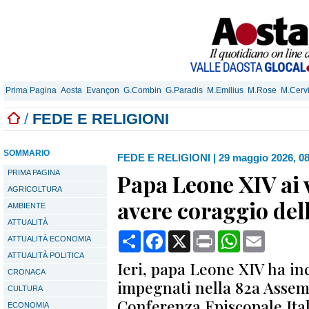
Prima Pagina
Aosta
Evançon
G.Combin
G.Paradis
M.Emilius
M.Rose
M.Cerv
/
FEDE E RELIGIONI
SOMMARIO
FEDE E RELIGIONI
|
29 maggio 2026, 0
PRIMA PAGINA
Papa Leone XIV ai v
AGRICOLTURA
avere coraggio dell
AMBIENTE
ATTUALITÀ
Condividi
Facebook
X
Print
WhatsApp
Email
ATTUALITÀ ECONOMIA
ATTUALITÀ POLITICA
Ieri, papa Leone XIV ha inc
CRONACA
impegnati nella 82a Assem
CULTURA
Conferenza Episcopale Ital
ECONOMIA