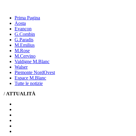
Prima Pagina
Aosta
Evançon
G.Combin
G.Paradis
M.Emilius
M.Rose
M.Cervino
Valdigne M.Blanc
Walser
Piemonte NordOvest
Espace M.Blanc
Tutte le notizie
/
ATTUALITÀ