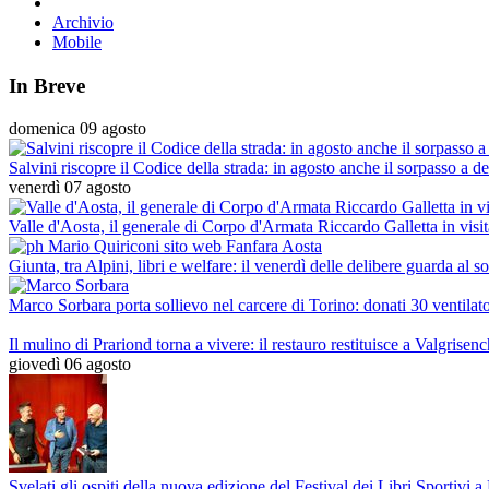
Archivio
Mobile
In Breve
domenica 09 agosto
Salvini riscopre il Codice della strada: in agosto anche il sorpasso a d
venerdì 07 agosto
Valle d'Aosta, il generale di Corpo d'Armata Riccardo Galletta in vis
Giunta, tra Alpini, libri e welfare: il venerdì delle delibere guarda al 
Marco Sorbara porta sollievo nel carcere di Torino: donati 30 ventilator
Il mulino di Prariond torna a vivere: il restauro restituisce a Valgrisen
giovedì 06 agosto
Svelati gli ospiti della nuova edizione del Festival dei Libri Sportivi a