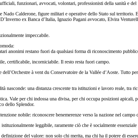
 ufficiali, funzionari, avvocati, volontari, professionisti della sanità e d
 Nado Calderone, figure militari e operative dello Stato sul territorio.
 D’Inverno ex Banca d’Italia, Ignazio Pagani avvocato, Elvira Venturel
ituzionalmente impeccabile.
scomoda:
lontari anonimi restano fuori da qualsiasi forma di riconoscimento pubblic
 certificabile, incorniciabile. Il resto resta fuori campo.
e dell’Orchestre à vent du Conservatoire de la Vallée d’Aoste. Tutto per
lità nasconde: una distanza crescente tra istituzioni e lavoro reale, tra 
ica. Vale per chi indossa una divisa, per chi occupa posizioni apicali, 
lco dello Splendor.
nzione nobile: riconoscere benemerenze verso la nazione nel campo delle 
à istituzionalmente leggibile, raramente ciò che è socialmente essenziale 
 definizione del valore: non solo chi merita, ma chi ha il potere di esse