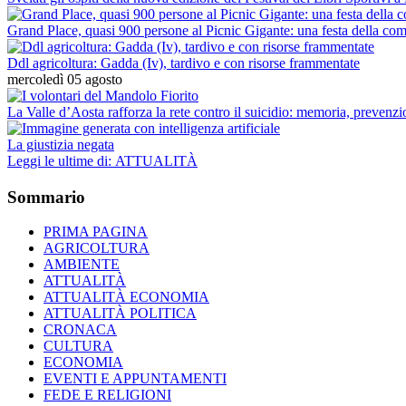
Grand Place, quasi 900 persone al Picnic Gigante: una festa della comu
Ddl agricoltura: Gadda (Iv), tardivo e con risorse frammentate
mercoledì 05 agosto
La Valle d’Aosta rafforza la rete contro il suicidio: memoria, prevenz
La giustizia negata
Leggi le ultime di: ATTUALITÀ
Sommario
PRIMA PAGINA
AGRICOLTURA
AMBIENTE
ATTUALITÀ
ATTUALITÀ ECONOMIA
ATTUALITÀ POLITICA
CRONACA
CULTURA
ECONOMIA
EVENTI E APPUNTAMENTI
FEDE E RELIGIONI