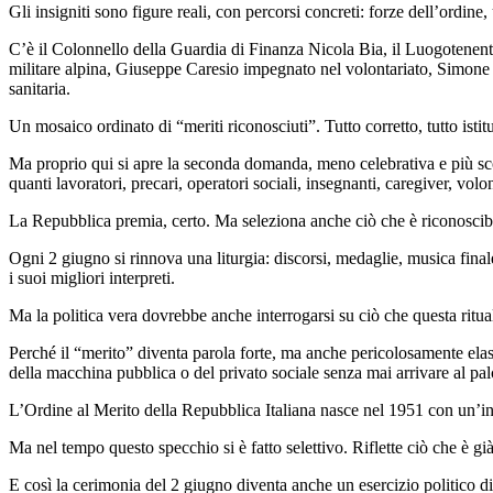
Gli insigniti sono figure reali, con percorsi concreti: forze dell’ordine,
C’è il Colonnello della Guardia di Finanza Nicola Bia, il Luogotenente
militare alpina, Giuseppe Caresio impegnato nel volontariato, Simone
sanitaria.
Un mosaico ordinato di “meriti riconosciuti”. Tutto corretto, tutto ist
Ma proprio qui si apre la seconda domanda, meno celebrativa e più 
quanti lavoratori, precari, operatori sociali, insegnanti, caregiver, vo
La Repubblica premia, certo. Ma seleziona anche ciò che è riconoscibile,
Ogni 2 giugno si rinnova una liturgia: discorsi, medaglie, musica final
i suoi migliori interpreti.
Ma la politica vera dovrebbe anche interrogarsi su ciò che questa ritua
Perché il “merito” diventa parola forte, ma anche pericolosamente elast
della macchina pubblica o del privato sociale senza mai arrivare al pa
L’Ordine al Merito della Repubblica Italiana nasce nel 1951 con un’inte
Ma nel tempo questo specchio si è fatto selettivo. Riflette ciò che è gi
E così la cerimonia del 2 giugno diventa anche un esercizio politico di