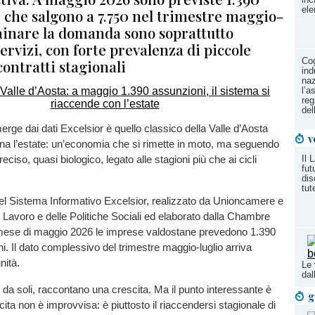
ele
 che salgono a 7.750 nel trimestre maggio-
rainare la domanda sono soprattutto
ervizi, con forte prevalenza di piccole
Cog
ontratti stagionali
ind
naz
l’a
reg
del
erge dai dati Excelsior è quello classico della Valle d’Aosta
v
na l’estate: un’economia che si rimette in moto, ma seguendo
Il 
eciso, quasi biologico, legato alle stagioni più che ai cicli
fut
dis
tut
el Sistema Informativo Excelsior, realizzato da Unioncamere e
l Lavoro e delle Politiche Sociali ed elaborato dalla Chambre
 mese di maggio 2026 le imprese valdostane prevedono 1.390
. Il dato complessivo del trimestre maggio-luglio arriva
nità.
Le 
da
i da soli, raccontano una crescita. Ma il punto interessante è
g
ita non è improvvisa: è piuttosto il riaccendersi stagionale di