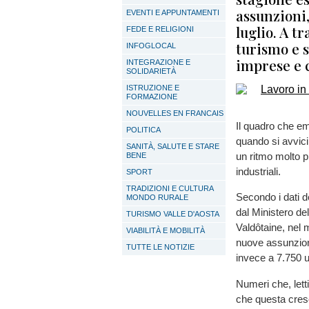
assunzioni,
EVENTI E APPUNTAMENTI
luglio. A t
FEDE E RELIGIONI
turismo e s
INFOGLOCAL
imprese e c
INTEGRAZIONE E
SOLIDARIETÀ
ISTRUZIONE E
FORMAZIONE
NOUVELLES EN FRANCAIS
Il quadro che em
POLITICA
quando si avvici
SANITÀ, SALUTE E STARE
un ritmo molto pr
BENE
industriali.
SPORT
TRADIZIONI E CULTURA
Secondo i dati d
MONDO RURALE
dal Ministero de
TURISMO VALLE D'AOSTA
Valdôtaine, nel
VIABILITÀ E MOBILITÀ
nuove assunzioni
TUTTE LE NOTIZIE
invece a 7.750 u
Numeri che, lett
che questa cresc