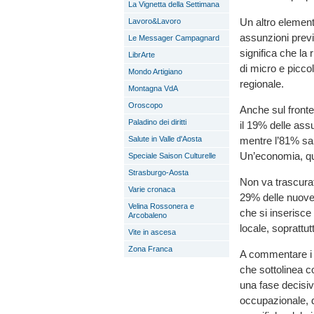
La Vignetta della Settimana
Un altro element
Lavoro&Lavoro
assunzioni prev
Le Messager Campagnard
significa che la
LibrArte
di micro e picco
Mondo Artigiano
regionale.
Montagna VdA
Oroscopo
Anche sul fronte 
Paladino dei diritti
il 19% delle ass
mentre l’81% sa
Salute in Valle d'Aosta
Un’economia, qu
Speciale Saison Culturelle
Strasburgo-Aosta
Non va trascurat
Varie cronaca
29% delle nuove 
Velina Rossonera e
che si inserisce
Arcobaleno
locale, soprattutt
Vite in ascesa
Zona Franca
A commentare i d
che sottolinea c
una fase decisiva
occupazionale, da