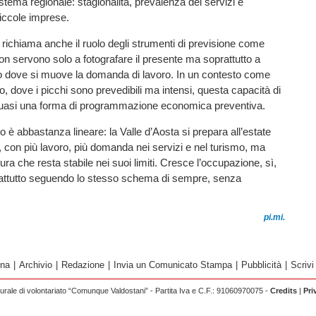
istema regionale: stagionalità, prevalenza dei servizi e
piccole imprese.
richiama anche il ruolo degli strumenti di previsione come
on servono solo a fotografare il presente ma soprattutto a
po dove si muove la domanda di lavoro. In un contesto come
o, dove i picchi sono prevedibili ma intensi, questa capacità di
 quasi una forma di programmazione economica preventiva.
dro è abbastanza lineare: la Valle d’Aosta si prepara all’estate
con più lavoro, più domanda nei servizi e nel turismo, ma
ura che resta stabile nei suoi limiti. Cresce l’occupazione, sì,
ttutto seguendo lo stesso schema di sempre, senza
pi.mi.
ina
|
Archivio
|
Redazione
|
Invia un Comunicato Stampa
|
Pubblicità
|
Scrivi
rale di volontariato “Comunque Valdostani” - Partita Iva e C.F.: 91060970075 -
Credits
|
Pri