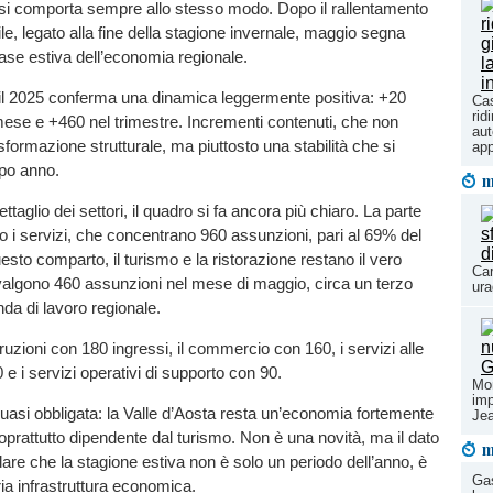
si comporta sempre allo stesso modo. Dopo il rallentamento
rile, legato alla fine della stagione invernale, maggio segna
 fase estiva dell’economia regionale.
 il 2025 conferma una dinamica leggermente positiva: +20
Cas
rid
ese e +460 nel trimestre. Incrementi contenuti, che non
aut
sformazione strutturale, ma piuttosto una stabilità che si
app
po anno.
m
ettaglio dei settori, il quadro si fa ancora più chiaro. La parte
no i servizi, che concentrano 960 assunzioni, pari al 69% del
esto comparto, il turismo e la ristorazione restano il vero
Car
valgono 460 assunzioni nel mese di maggio, circa un terzo
ura
nda di lavoro regionale.
uzioni con 180 ingressi, il commercio con 160, i servizi alle
e i servizi operativi di supporto con 90.
Mon
imp
 quasi obbligata: la Valle d’Aosta resta un’economia fortemente
Jea
soprattutto dipendente dal turismo. Non è una novità, ma il dato
m
dare che la stagione estiva non è solo un periodo dell’anno, è
Gas
ia infrastruttura economica.