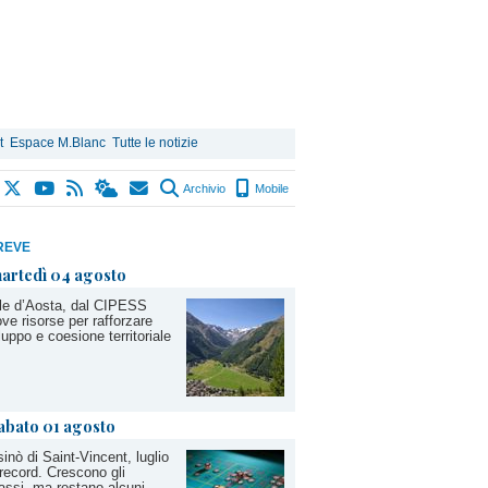
t
Espace M.Blanc
Tutte le notizie
Archivio
Mobile
REVE
artedì 04 agosto
le d’Aosta, dal CIPESS
ve risorse per rafforzare
luppo e coesione territoriale
abato 01 agosto
inò di Saint-Vincent, luglio
record. Crescono gli
assi, ma restano alcuni