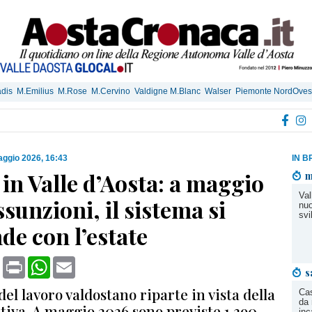
dis
M.Emilius
M.Rose
M.Cervino
Valdigne M.Blanc
Walser
Piemonte NordOves
ggio 2026, 16:43
IN B
in Valle d’Aosta: a maggio
m
Val
ssunzioni, il sistema si
nuo
svi
de con l’estate
book
X
Print
WhatsApp
Email
s
del lavoro valdostano riparte in vista della
Cas
da 
tiva. A maggio 2026 sono previste 1.390
inc