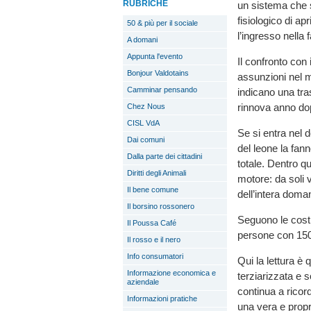
RUBRICHE
un sistema che 
fisiologico di ap
50 & più per il sociale
l’ingresso nella
A domani
Appunta l'evento
Il confronto con
Bonjour Valdotains
assunzioni nel m
Camminar pensando
indicano una tra
rinnova anno do
Chez Nous
CISL VdA
Se si entra nel d
Dai comuni
del leone la fan
Dalla parte dei cittadini
totale. Dentro qu
Diritti degli Animali
motore: da soli 
Il bene comune
dell’intera doma
Il borsino rossonero
Seguono le costr
Il Poussa Café
persone con 150 
Il rosso e il nero
Info consumatori
Qui la lettura è
Informazione economica e
terziarizzata e 
aziendale
continua a ricor
Informazioni pratiche
una vera e propr