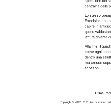
specifiche del s
centralità delle 
Lo stesso Sapia 
Excelsior, che n
capire in antici
quello valdostan
lettura diventa
Alla fine, il qua
come ogni anno, 
dentro una strutt
ma cresce sopra
scossoni.
Prima Pag
Copyright © 2012 - 2026 Associazione cultu