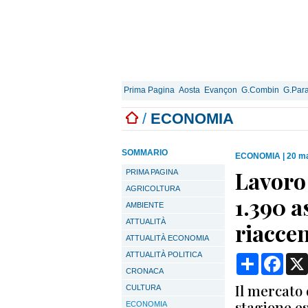
Prima Pagina
Aosta
Evançon
G.Combin
G.Para
/
ECONOMIA
SOMMARIO
ECONOMIA
|
20 ma
Lavoro 
PRIMA PAGINA
AGRICOLTURA
1.390 a
AMBIENTE
ATTUALITÀ
riaccen
ATTUALITÀ ECONOMIA
ATTUALITÀ POLITICA
Condividi
Face
CRONACA
Il mercato 
CULTURA
stagione es
ECONOMIA