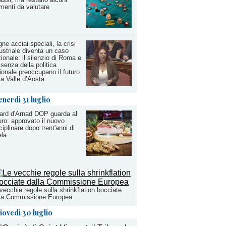
menti da valutare
ne acciai speciali, la crisi
ustriale diventa un caso
ionale: il silenzio di Roma e
ssenza della politica
ionale preoccupano il futuro
la Valle d’Aosta
enerdì 31 luglio
Lard d'Arnad DOP guarda al
uro: approvato il nuovo
ciplinare dopo trent'anni di
ela
vecchie regole sulla shrinkflation bocciate
lla Commissione Europea
iovedì 30 luglio