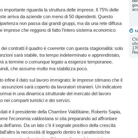
ben
gov
o importante riguarda la struttura delle imprese. Il 75% delle
acc
iste arriva da aziende con meno di 50 dipendenti. Questo
 ripartenza non passa dai grandi gruppi, ma da una rete diffusa
le imprese che reggono di fatto l’intero sistema economico
v
CVA
sfi
dei contratti il quadro è coerente con questa stagionalità: solo
176
Re
unzioni sarà stabile, tra tempo indeterminato e apprendistato,
rà a termine o comunque legato a esigenze temporanee.
indi, che assume molto ma stabilizza poco.
o infine il dato sul lavoro immigrato: le imprese stimano che il
assunzioni sarà coperto da lavoratori stranieri. Un indicatore
 ormai in una dinamica strutturale del mercato del lavoro
o nei comparti turistici e dei servizi.
ati è il presidente della Chambre Valdôtaine, Roberto Sapia,
ome l’economia valdostana si stia preparando ad affrontare
 dell’anno. Da un lato c’è il segnale positivo della crescita
ll’altro la necessità di leggerlo dentro le caratteristiche