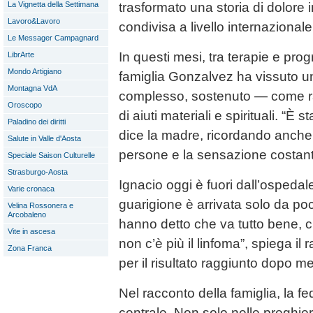
trasformato una storia di dolore
La Vignetta della Settimana
Lavoro&Lavoro
condivisa a livello internazionale
Le Messager Campagnard
In questi mesi, tra terapie e prog
LibrArte
Mondo Artigiano
famiglia Gonzalvez ha vissuto u
Montagna VdA
complesso, sostenuto — come r
Oroscopo
di aiuti materiali e spirituali. “È 
Paladino dei diritti
dice la madre, ricordando anche 
Salute in Valle d'Aosta
persone e la sensazione costant
Speciale Saison Culturelle
Strasburgo-Aosta
Ignacio oggi è fuori dall’ospedale
Varie cronaca
guarigione è arrivata solo da poch
Velina Rossonera e
Arcobaleno
hanno detto che va tutto bene, ch
Vite in ascesa
non c’è più il linfoma”, spiega il
Zona Franca
per il risultato raggiunto dopo mesi
Nel racconto della famiglia, la f
centrale. Non solo nelle preghier