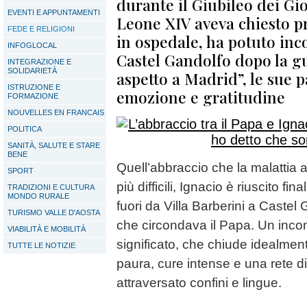
durante il Giubileo dei Gio
EVENTI E APPUNTAMENTI
Leone XIV aveva chiesto pr
FEDE E RELIGIONI
in ospedale, ha potuto inco
INFOGLOCAL
Castel Gandolfo dopo la gu
INTEGRAZIONE E
SOLIDARIETÀ
aspetto a Madrid”, le sue p
ISTRUZIONE E
emozione e gratitudine
FORMAZIONE
NOUVELLES EN FRANCAIS
POLITICA
SANITÀ, SALUTE E STARE
BENE
Quell’abbraccio che la malattia 
SPORT
più difficili, Ignacio è riuscito f
TRADIZIONI E CULTURA
MONDO RURALE
fuori da Villa Barberini a Castel 
TURISMO VALLE D'AOSTA
che circondava il Papa. Un incon
VIABILITÀ E MOBILITÀ
significato, che chiude idealme
TUTTE LE NOTIZIE
paura, cure intense e una rete di
attraversato confini e lingue.