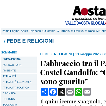
Prima Pagina
Aosta
Evançon
G.Combin
G.Paradis
M.Emilius
M.Rose
M.Cerv
/
FEDE E RELIGIONI
SOMMARIO
FEDE E RELIGIONI
|
13 maggio 2026, 0
PRIMA PAGINA
L’abbraccio tra il 
AGRICOLTURA
Castel Gandolfo: “G
AMBIENTE
ATTUALITÀ
sono guarito”
ATTUALITÀ ECONOMIA
ATTUALITÀ POLITICA
Condividi
Facebook
X
Print
WhatsApp
Email
CRONACA
CULTURA
Il quindicenne spagnolo, c
ECONOMIA