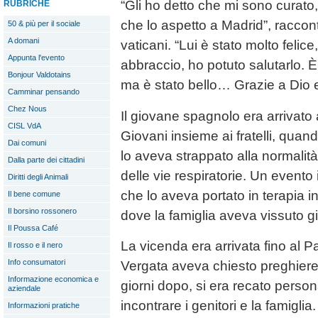
“Gli ho detto che mi sono curato
RUBRICHE
che lo aspetto a Madrid”, raccon
50 & più per il sociale
A domani
vaticani. “Lui è stato molto felic
Appunta l'evento
abbraccio, ho potuto salutarlo.
Bonjour Valdotains
ma è stato bello… Grazie a Dio e
Camminar pensando
Chez Nous
Il giovane spagnolo era arrivato 
CISL VdA
Giovani insieme ai fratelli, qua
Dai comuni
lo aveva strappato alla normalit
Dalla parte dei cittadini
delle vie respiratorie. Un event
Diritti degli Animali
che lo aveva portato in terapia 
Il bene comune
Il borsino rossonero
dove la famiglia aveva vissuto gi
Il Poussa Café
La vicenda era arrivata fino al P
Il rosso e il nero
Info consumatori
Vergata aveva chiesto preghiere 
Informazione economica e
giorni dopo, si era recato perso
aziendale
incontrare i genitori e la famigl
Informazioni pratiche