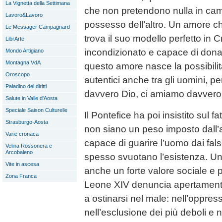
La Vignetta della Settimana
che non pretendono nulla in cam
Lavoro&Lavoro
possesso dell’altro. Un amore 
Le Messager Campagnard
trova il suo modello perfetto in Cr
LibrArte
incondizionato e capace di dona
Mondo Artigiano
Montagna VdA
questo amore nasce la possibilità
Oroscopo
autentici anche tra gli uomini,
Paladino dei diritti
davvero Dio, ci amiamo davvero t
Salute in Valle d'Aosta
Speciale Saison Culturelle
Il Pontefice ha poi insistito sul 
Strasburgo-Aosta
non siano un peso imposto dall’al
Varie cronaca
capace di guarire l’uomo dai falsi
Velina Rossonera e
Arcobaleno
spesso svuotano l’esistenza. U
Vite in ascesa
anche un forte valore sociale e p
Zona Franca
Leone XIV denuncia apertament
a ostinarsi nel male: nell’oppres
nell’esclusione dei più deboli e n