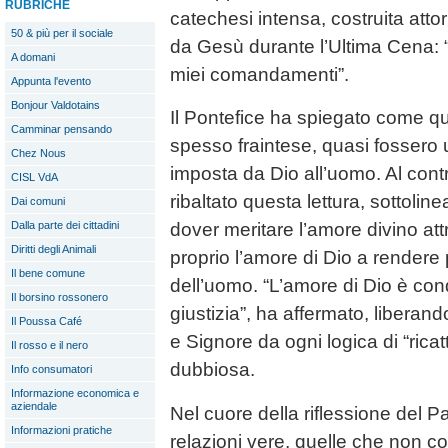
RUBRICHE
catechesi intensa, costruita atto
50 & più per il sociale
da Gesù durante l’Ultima Cena: 
A domani
miei comandamenti”.
Appunta l'evento
Bonjour Valdotains
Il Pontefice ha spiegato come 
Camminar pensando
spesso fraintese, quasi fossero
Chez Nous
imposta da Dio all’uomo. Al cont
CISL VdA
ribaltato questa lettura, sottoli
Dai comuni
Dalla parte dei cittadini
dover meritare l’amore divino at
Diritti degli Animali
proprio l’amore di Dio a rendere p
Il bene comune
dell’uomo. “L’amore di Dio è con
Il borsino rossonero
giustizia”, ha affermato, liberando
Il Poussa Café
e Signore da ogni logica di “rica
Il rosso e il nero
dubbiosa.
Info consumatori
Informazione economica e
aziendale
Nel cuore della riflessione del 
Informazioni pratiche
relazioni vere, quelle che non c