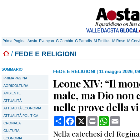
Prima Pagina
Aosta
Evançon
G.Combin
G.Paradis
M.Emilius
M.Rose
M.Cerv
/
FEDE E RELIGIONI
SOMMARIO
FEDE E RELIGIONI
|
11 maggio 2026, 09
PRIMA PAGINA
Leone XIV: “Il mond
AGRICOLTURA
male, ma Dio non ci
AMBIENTE
ATTUALITÀ
nelle prove della vi
ATTUALITÀ ECONOMIA
ATTUALITÀ POLITICA
Condividi
Facebook
X
Print
WhatsApp
Email
CRONACA
CULTURA
Nella catechesi del Regina
ECONOMIA