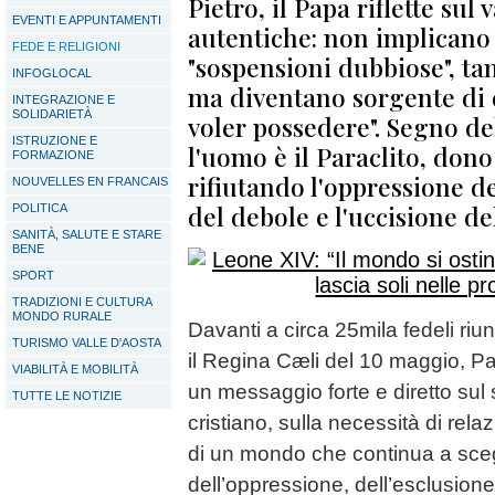
Pietro, il Papa riflette sul 
EVENTI E APPUNTAMENTI
autentiche: non implicano "
FEDE E RELIGIONI
"sospensioni dubbiose", ta
INFOGLOCAL
ma diventano sorgente di d
INTEGRAZIONE E
SOLIDARIETÀ
voler possedere". Segno de
ISTRUZIONE E
l'uomo è il Paraclito, don
FORMAZIONE
rifiutando l'oppressione de
NOUVELLES EN FRANCAIS
del debole e l'uccisione de
POLITICA
SANITÀ, SALUTE E STARE
BENE
SPORT
TRADIZIONI E CULTURA
MONDO RURALE
Davanti a circa 25mila fedeli riun
TURISMO VALLE D'AOSTA
il Regina Cæli del 10 maggio, P
VIABILITÀ E MOBILITÀ
un messaggio forte e diretto sul 
TUTTE LE NOTIZIE
cristiano, sulla necessità di rela
di un mondo che continua a sceg
dell’oppressione, dell’esclusione