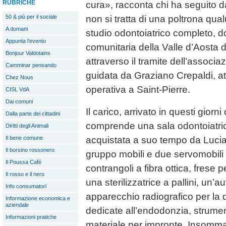
RUBRICHE
cura», racconta chi ha seguito d
50 & più per il sociale
non si tratta di una poltrona qua
A domani
studio odontoiatrico completo, 
Appunta l'evento
comunitaria della Valle d’Aosta 
Bonjour Valdotains
attraverso il tramite dell’associa
Camminar pensando
guidata da Graziano Crepaldi, a
Chez Nous
operativa a Saint-Pierre.
CISL VdA
Dai comuni
Il carico, arrivato in questi giorni
Dalla parte dei cittadini
comprende una sala odontoiatric
Diritti degli Animali
acquistata a suo tempo da Lucia
Il bene comune
Il borsino rossonero
gruppo mobili e due servomobili 
Il Poussa Café
contrangoli a fibra ottica, frese
Il rosso e il nero
una sterilizzatrice a pallini, un
Info consumatori
apparecchio radiografico per la 
Informazione economica e
aziendale
dedicate all’endodonzia, strumen
Informazioni pratiche
materiale per impronte. Insomma,