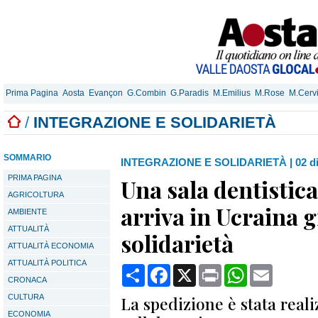
Prima Pagina
Aosta
Evançon
G.Combin
G.Paradis
M.Emilius
M.Rose
M.Cerv
/
INTEGRAZIONE E SOLIDARIETÀ
SOMMARIO
INTEGRAZIONE E SOLIDARIETÀ
|
02 d
PRIMA PAGINA
Una sala dentistic
AGRICOLTURA
arriva in Ucraina g
AMBIENTE
ATTUALITÀ
solidarietà
ATTUALITÀ ECONOMIA
ATTUALITÀ POLITICA
Condividi
Facebook
X
Print
WhatsApp
Email
CRONACA
CULTURA
La spedizione è stata reali
ECONOMIA