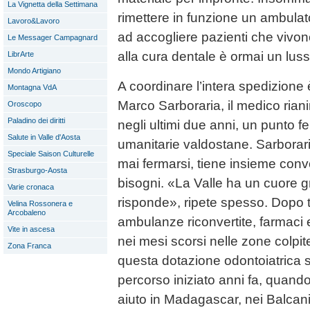
La Vignetta della Settimana
rimettere in funzione un ambulato
Lavoro&Lavoro
ad accogliere pazienti che vivo
Le Messager Campagnard
alla cura dentale è ormai un luss
LibrArte
Mondo Artigiano
A coordinare l’intera spedizione
Montagna VdA
Marco Sarboraria, il medico rian
Oroscopo
Paladino dei diritti
negli ultimi due anni, un punto f
Salute in Valle d'Aosta
umanitarie valdostane. Sarborar
Speciale Saison Culturelle
mai fermarsi, tiene insieme convo
Strasburgo-Aosta
bisogni. «La Valle ha un cuore 
Varie cronaca
risponde», ripete spesso. Dopo to
Velina Rossonera e
Arcobaleno
ambulanze riconvertite, farmaci e 
Vite in ascesa
nei mesi scorsi nelle zone colpit
Zona Franca
questa dotazione odontoiatrica si
percorso iniziato anni fa, quand
aiuto in Madagascar, nei Balcani 