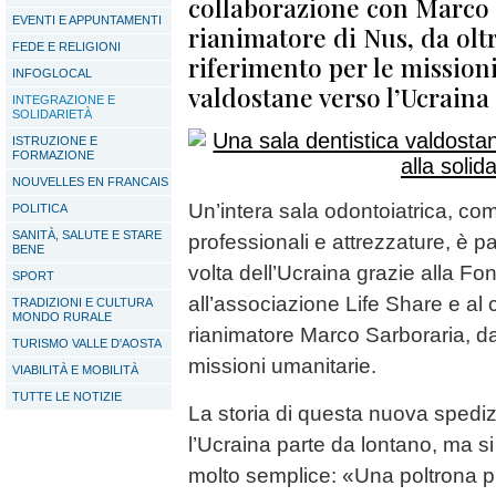
collaborazione con Marco 
EVENTI E APPUNTAMENTI
rianimatore di Nus, da olt
FEDE E RELIGIONI
riferimento per le mission
INFOGLOCAL
valdostane verso l’Ucraina
INTEGRAZIONE E
SOLIDARIETÀ
ISTRUZIONE E
FORMAZIONE
NOUVELLES EN FRANCAIS
Un’intera sala odontoiatrica, com
POLITICA
SANITÀ, SALUTE E STARE
professionali e attrezzature, è pa
BENE
volta dell’Ucraina grazie alla F
SPORT
all’associazione Life Share e a
TRADIZIONI E CULTURA
MONDO RURALE
rianimatore Marco Sarboraria, da
TURISMO VALLE D'AOSTA
missioni umanitarie.
VIABILITÀ E MOBILITÀ
TUTTE LE NOTIZIE
La storia di questa nuova spedi
l’Ucraina parte da lontano, ma si
molto semplice: «Una poltrona p