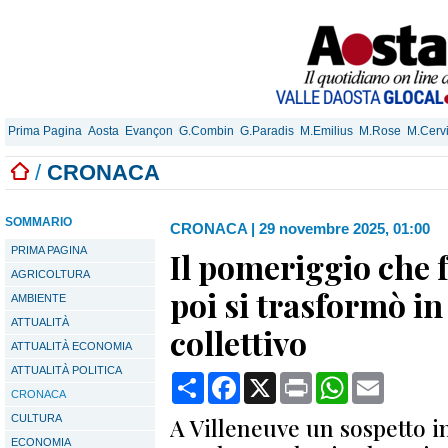
Prima Pagina
Aosta
Evançon
G.Combin
G.Paradis
M.Emilius
M.Rose
M.Cerv
/
CRONACA
SOMMARIO
CRONACA
|
29 novembre 2025, 01:00
PRIMA PAGINA
Il pomeriggio che 
AGRICOLTURA
poi si trasformò i
AMBIENTE
ATTUALITÀ
collettivo
ATTUALITÀ ECONOMIA
ATTUALITÀ POLITICA
Condividi
Facebook
X
Print
WhatsApp
Email
CRONACA
CULTURA
A Villeneuve un sospetto i
ECONOMIA