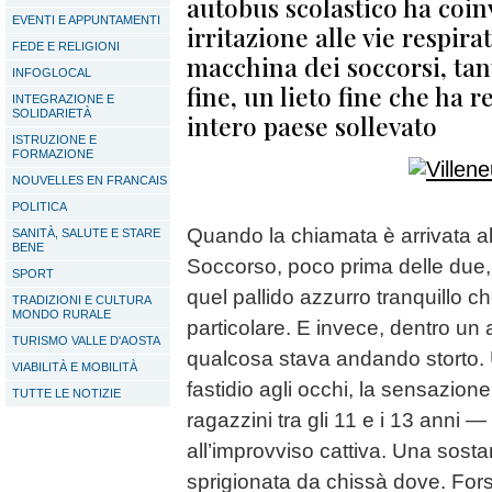
autobus scolastico ha coin
EVENTI E APPUNTAMENTI
irritazione alle vie respir
FEDE E RELIGIONI
macchina dei soccorsi, tan
INFOGLOCAL
fine, un lieto fine che ha r
INTEGRAZIONE E
SOLIDARIETÀ
intero paese sollevato
ISTRUZIONE E
FORMAZIONE
NOUVELLES EN FRANCAIS
POLITICA
Quando la chiamata è arrivata al
SANITÀ, SALUTE E STARE
BENE
Soccorso, poco prima delle due, a
SPORT
quel pallido azzurro tranquillo c
TRADIZIONI E CULTURA
MONDO RURALE
particolare. E invece, dentro un 
TURISMO VALLE D'AOSTA
qualcosa stava andando storto. U
VIABILITÀ E MOBILITÀ
fastidio agli occhi, la sensazion
TUTTE LE NOTIZIE
ragazzini tra gli 11 e i 13 anni —
all’improvviso cattiva. Una sosta
sprigionata da chissà dove. For