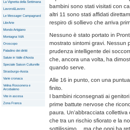
La Vignetta della Settimana
bambini sono stati visitati con c
Lavoro&Lavoro
altri 11 sono stati affidati dirett
Le Messager Campagnard
respiro di sollievo che arriva pr
LibrArte
Mondo Artigiano
Nessuno è stato portato in Pro
Montagna VdA
mostrato sintomi gravi. Nessun p
Oroscopo
prudenza intelligente dei soccorr
Paladino dei diritti
Salute in Valle d'Aosta
che, ancora una volta, ha dimost
Speciale Saison Culturelle
quando serve.
Strasburgo-Aosta
Varie cronaca
Alle 16 in punto, con una puntuali
Velina Rossonera e
finito.
Arcobaleno
I bambini riconsegnati ai genitori,
Vite in ascesa
prime battute nervose che ricon
Zona Franca
paura. Un’abbracciata collettiva 
che tra un rischio sfiorato e la no
sottilissimo… ma che oggi ha ret