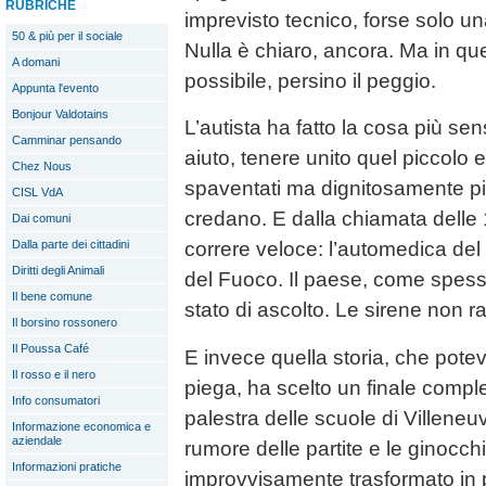
RUBRICHE
imprevisto tecnico, forse solo u
50 & più per il sociale
Nulla è chiaro, ancora. Ma in que
A domani
possibile, persino il peggio.
Appunta l'evento
Bonjour Valdotains
L’autista ha fatto la cosa più se
Camminar pensando
aiuto, tenere unito quel piccolo 
Chez Nous
spaventati ma dignitosamente più
CISL VdA
credano. E dalla chiamata delle 1
Dai comuni
Dalla parte dei cittadini
correre veloce: l’automedica del 11
Diritti degli Animali
del Fuoco. Il paese, come spess
Il bene comune
stato di ascolto. Le sirene non r
Il borsino rossonero
Il Poussa Café
E invece quella storia, che pote
Il rosso e il nero
piega, ha scelto un finale compl
Info consumatori
palestra delle scuole di Villeneu
Informazione economica e
aziendale
rumore delle partite e le ginocch
Informazioni pratiche
improvvisamente trasformato in 