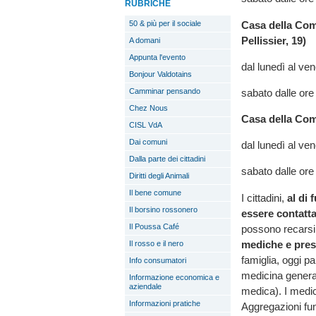
RUBRICHE
Casa della Com
50 & più per il sociale
Pellissier, 19)
A domani
Appunta l'evento
dal lunedì al ven
Bonjour Valdotains
sabato dalle ore
Camminar pensando
Chez Nous
Casa della Com
CISL VdA
Dai comuni
dal lunedì al ven
Dalla parte dei cittadini
sabato dalle ore
Diritti degli Animali
Il bene comune
I cittadini,
al di 
Il borsino rossonero
essere contatt
Il Poussa Café
possono recarsi
mediche e presc
Il rosso e il nero
famiglia, oggi pa
Info consumatori
medicina general
Informazione economica e
aziendale
medica). I medic
Informazioni pratiche
Aggregazioni fun