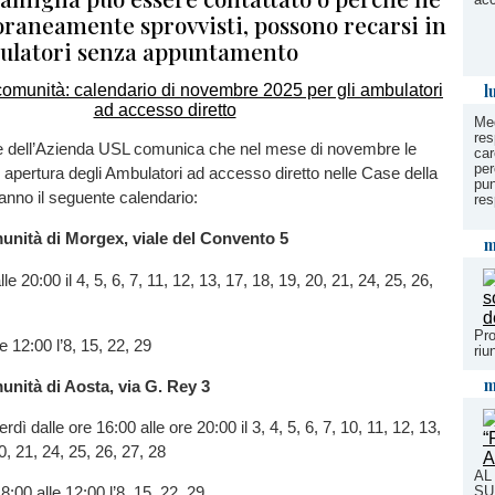
raneamente sprovvisti, possono recarsi in
ulatori senza appuntamento
l
Med
res
ale dell’Azienda USL comunica che nel mese di novembre le
car
per
di apertura degli Ambulatori ad accesso diretto nelle Case della
pun
anno il seguente calendario:
res
unità di Morgex, viale del Convento 5
m
le 20:00 il 4, 5, 6, 7, 11, 12, 13, 17, 18, 19, 20, 21, 24, 25, 26,
Pro
le 12:00 l’8, 15, 22, 29
riu
m
nità di Aosta, via G. Rey 3
rdì dalle ore 16:00 alle ore 20:00 il 3, 4, 5, 6, 7, 10, 11, 12, 13,
0, 21, 24, 25, 26, 27, 28
AL
SU
8:00 alle 12:00 l’8, 15, 22, 29