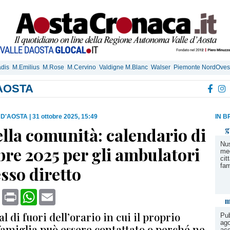
dis
M.Emilius
M.Rose
M.Cervino
Valdigne M.Blanc
Walser
Piemonte NordOves
'AOSTA
 D'AOSTA
|
31 ottobre 2025, 15:49
IN B
lla comunità: calendario di
g
Nus
re 2025 per gli ambulatori
med
cit
fam
sso diretto
book
X
Print
WhatsApp
Email
m
 al di fuori dell’orario in cui il proprio
Pub
ago
famiglia può essere contattato o perché ne
acc