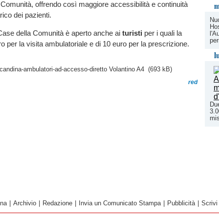
 Comunità, offrendo così maggiore accessibilità e continuità
m
rico dei pazienti.
Nuo
Hos
e Case della Comunità è aperto anche ai
turisti
per i quali la
l'A
per
uro per la visita ambulatoriale e di 10 euro per la prescrizione.
l
dina-ambulatori-ad-accesso-diretto Volantino A4
(693 kB)
red
Due
3.0
mi
ina
|
Archivio
|
Redazione
|
Invia un Comunicato Stampa
|
Pubblicità
|
Scrivi