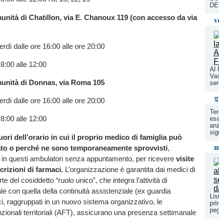
DE
unità di Chatillon, via E. Chanoux 119 (con accesso da via
v
erdì dalle ore 16:00 alle ore 20:00
 8:00 alle 12:00
Al 
Vas
unità di Donnas, via Roma 105
sem
g
erdì dalle ore 16:00 alle ore 20:00
Ter
 8:00 alle 12:00
esa
anz
sig
fuori dell’orario in cui il proprio medico di famiglia può
m
ato o perché ne sono temporaneamente sprovvisti
,
 in questi ambulatori senza appuntamento, per ricevere
visite
rizioni di farmaci.
L’organizzazione è garantita dai medici di
rte del cosiddetto “ruolo unico”, che integra l’attività di
e con quella della continuità assistenziale (ex guardia
Lis
i, raggruppati in un nuovo sistema organizzativo, le
pri
peg
zionali territoriali (AFT), assicurano una presenza settimanale