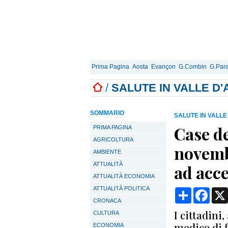
Prima Pagina
Aosta
Evançon
G.Combin
G.Para
/
SALUTE IN VALLE D
SOMMARIO
SALUTE IN VALLE
Case de
PRIMA PAGINA
AGRICOLTURA
novemb
AMBIENTE
ATTUALITÀ
ad acce
ATTUALITÀ ECONOMIA
ATTUALITÀ POLITICA
Condividi
Face
CRONACA
I cittadini,
CULTURA
medico di 
ECONOMIA