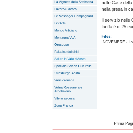
nelle Case della
La Vignetta della Settimana
nella presa in ca
Lavoro&Lavoro
Le Messager Campagnard
Il servizio nell
LibrArte
tariffa è di 25 e
Mondo Artigiano
Files:
Montagna VdA
NOVEMBRE - Locan
Oroscopo
Paladino dei diritti
Salute in Valle d'Aosta
Speciale Saison Culturelle
Strasburgo-Aosta
Varie cronaca
Velina Rossonera e
Arcobaleno
Vite in ascesa
Zona Franca
Prima Pag