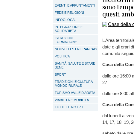
sono tempo
EVENTI E APPUNTAMENTI
questi amb
FEDE E RELIGIONI
INFOGLOCAL
INTEGRAZIONE E
SOLIDARIETÀ
ISTRUZIONE E
L’Area territori
FORMAZIONE
date e gli orari 
NOUVELLES EN FRANCAIS
comunità seguir
POLITICA
SANITÀ, SALUTE E STARE
Casa della Com
BENE
SPORT
dalle ore 16:00 al
27
TRADIZIONI E CULTURA
MONDO RURALE
dalle ore 8:00 al
TURISMO VALLE D'AOSTA
VIABILITÀ E MOBILITÀ
Casa della Comu
TUTTE LE NOTIZIE
dal lunedì al vene
14, 17, 18, 19, 2
sabato dalle ore 