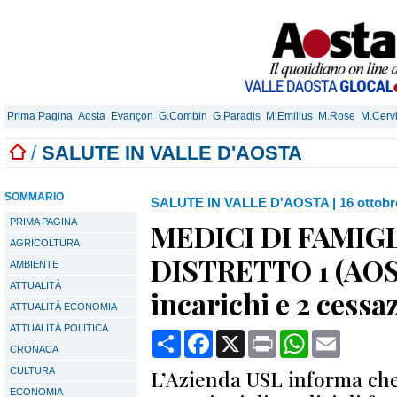
Prima Pagina
Aosta
Evançon
G.Combin
G.Paradis
M.Emilius
M.Rose
M.Cerv
/
SALUTE IN VALLE D'AOSTA
SOMMARIO
SALUTE IN VALLE D'AOSTA
|
16 ottobr
PRIMA PAGINA
MEDICI DI FAMIG
AGRICOLTURA
DISTRETTO 1 (AOS
AMBIENTE
ATTUALITÀ
incarichi e 2 cessa
ATTUALITÀ ECONOMIA
ATTUALITÀ POLITICA
Condividi
Facebook
X
Print
WhatsApp
Email
CRONACA
CULTURA
L’Azienda USL informa che
ECONOMIA