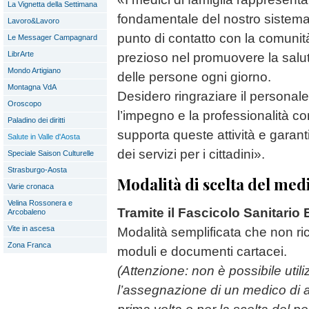
La Vignetta della Settimana
fondamentale del nostro sistema 
Lavoro&Lavoro
punto di contatto con la comunit
Le Messager Campagnard
LibrArte
prezioso nel promuovere la salut
Mondo Artigiano
delle persone ogni giorno.
Montagna VdA
Desidero ringraziare il personale d
Oroscopo
l’impegno e la professionalità c
Paladino dei diritti
supporta queste attività e garant
Salute in Valle d'Aosta
dei servizi per i cittadini».
Speciale Saison Culturelle
Strasburgo-Aosta
Modalità di scelta del med
Varie cronaca
Velina Rossonera e
Tramite il Fascicolo Sanitario 
Arcobaleno
Vite in ascesa
Modalità semplificata che non ri
Zona Franca
moduli e documenti cartacei.
(Attenzione: non è possibile util
l’assegnazione di un medico di a