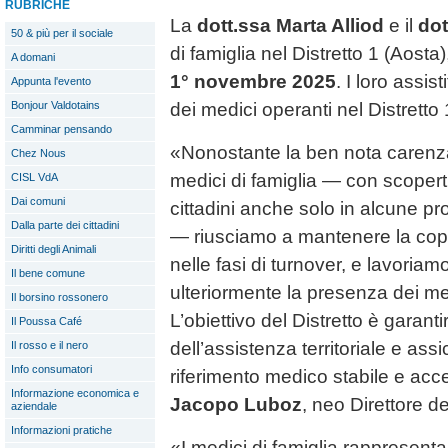
RUBRICHE
La
dott.ssa Marta Alliod
e il
dot
50 & più per il sociale
di famiglia nel Distretto 1 (Aosta)
A domani
1° novembre 2025
. I loro assis
Appunta l'evento
dei medici operanti nel Distretto 1
Bonjour Valdotains
Camminar pensando
«Nonostante la ben nota carenza 
Chez Nous
medici di famiglia — con scopertu
CISL VdA
Dai comuni
cittadini anche solo in alcune p
Dalla parte dei cittadini
— riusciamo a mantenere la cope
Diritti degli Animali
nelle fasi di turnover, e lavoria
Il bene comune
ulteriormente la presenza dei medi
Il borsino rossonero
L’obiettivo del Distretto è garanti
Il Poussa Café
dell’assistenza territoriale e assi
Il rosso e il nero
Info consumatori
riferimento medico stabile e acce
Informazione economica e
Jacopo Luboz
, neo Direttore de
aziendale
Informazioni pratiche
«I medici di famiglia rappresenta