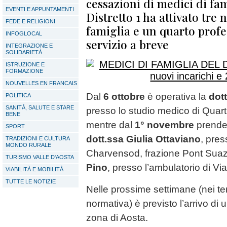
cessazioni di medici di fam
EVENTI E APPUNTAMENTI
Distretto 1 ha attivato tre
FEDE E RELIGIONI
famiglia e un quarto prof
INFOGLOCAL
servizio a breve
INTEGRAZIONE E
SOLIDARIETÀ
ISTRUZIONE E
FORMAZIONE
NOUVELLES EN FRANCAIS
Dal
6 ottobre
è operativa la
dot
POLITICA
SANITÀ, SALUTE E STARE
presso lo studio medico di Quart
BENE
mentre dal
1° novembre
prender
SPORT
dott.ssa Giulia Ottaviano
, pres
TRADIZIONI E CULTURA
MONDO RURALE
Charvensod, frazione Pont Suaz 
TURISMO VALLE D'AOSTA
Pino
, presso l’ambulatorio di V
VIABILITÀ E MOBILITÀ
TUTTE LE NOTIZIE
Nelle prossime settimane (nei te
normativa) è previsto l’arrivo di 
zona di Aosta.