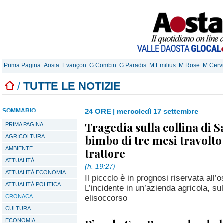
Prima Pagina
Aosta
Evançon
G.Combin
G.Paradis
M.Emilius
M.Rose
M.Cerv
/
TUTTE LE NOTIZIE
SOMMARIO
24 ORE
|
mercoledì 17 settembre
Tragedia sulla collina di S
PRIMA PAGINA
bimbo di tre mesi travolto
AGRICOLTURA
AMBIENTE
trattore
ATTUALITÀ
(h. 19:27)
ATTUALITÀ ECONOMIA
Il piccolo è in prognosi riservata all
ATTUALITÀ POLITICA
L’incidente in un’azienda agricola, su
elisoccorso
CRONACA
CULTURA
ECONOMIA