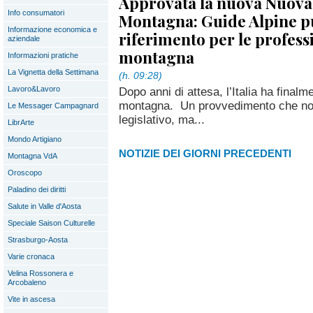
Approvata la nuova Nuov
Info consumatori
Montagna: Guide Alpine p
Informazione economica e
riferimento per le profess
aziendale
montagna
Informazioni pratiche
La Vignetta della Settimana
(h. 09:28)
Lavoro&Lavoro
Dopo anni di attesa, l’Italia ha final
montagna. Un provvedimento che no
Le Messager Campagnard
legislativo, ma...
LibrArte
Mondo Artigiano
NOTIZIE DEI GIORNI PRECEDENTI
Montagna VdA
Oroscopo
Paladino dei diritti
Salute in Valle d'Aosta
Speciale Saison Culturelle
Strasburgo-Aosta
Varie cronaca
Velina Rossonera e
Arcobaleno
Vite in ascesa