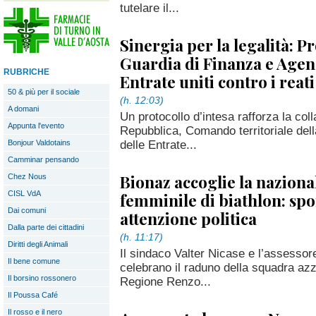
tutelare il...
Sinergia per la legalità: P
Guardia di Finanza e Agen
RUBRICHE
Entrate uniti contro i reati
50 & più per il sociale
(h. 12:03)
A domani
Un protocollo d’intesa rafforza la col
Appunta l'evento
Repubblica, Comando territoriale del
delle Entrate...
Bonjour Valdotains
Camminar pensando
Bionaz accoglie la naziona
Chez Nous
CISL VdA
femminile di biathlon: spo
Dai comuni
attenzione politica
Dalla parte dei cittadini
(h. 11:17)
Diritti degli Animali
Il sindaco Valter Nicase e l’assesso
Il bene comune
celebrano il raduno della squadra azzu
Il borsino rossonero
Regione Renzo...
Il Poussa Café
Il rosso e il nero