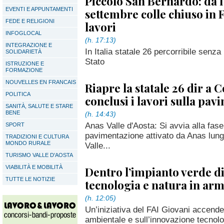
Piccolo San Bernardo: da l
EVENTI E APPUNTAMENTI
settembre colle chiuso in 
FEDE E RELIGIONI
lavori
INFOGLOCAL
(h. 17:13)
INTEGRAZIONE E
In Italia statale 26 percorribile senza 
SOLIDARIETÀ
Stato
ISTRUZIONE E
FORMAZIONE
NOUVELLES EN FRANCAIS
Riapre la statale 26 dir a
POLITICA
conclusi i lavori sulla pa
SANITÀ, SALUTE E STARE
BENE
(h. 14:43)
Anas Valle d'Aosta: Si avvia alla fase 
SPORT
pavimentazione attivato da Anas lungo
TRADIZIONI E CULTURA
MONDO RURALE
Valle...
TURISMO VALLE D'AOSTA
VIABILITÀ E MOBILITÀ
Dentro l’impianto verde di
TUTTE LE NOTIZIE
tecnologia e natura in ar
(h. 12:05)
Un’iniziativa del FAI Giovani accende i 
ambientale e sull’innovazione tecnol