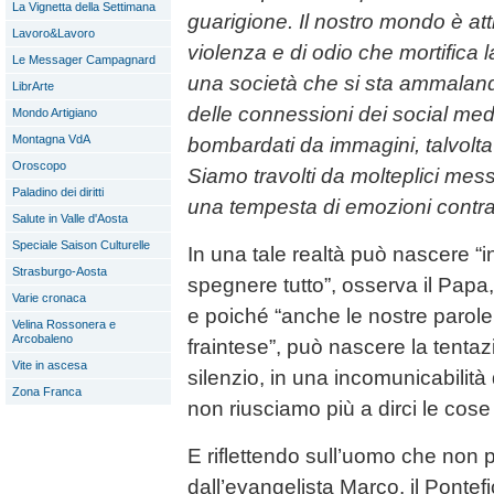
La Vignetta della Settimana
guarigione. Il nostro mondo è at
Lavoro&Lavoro
violenza e di odio che mortifica 
Le Messager Campagnard
una società che si sta ammaland
LibrArte
delle connessioni dei social med
Mondo Artigiano
Montagna VdA
bombardati da immagini, talvolta 
Oroscopo
Siamo travolti da molteplici mes
Paladino dei diritti
una tempesta di emozioni contra
Salute in Valle d'Aosta
Speciale Saison Culturelle
In una tale realtà può nascere “in
Strasburgo-Aosta
spegnere tutto”, osserva il Papa, 
Varie cronaca
e poiché “anche le nostre parole
Velina Rossonera e
Arcobaleno
fraintese”, può nascere la tentaz
Vite in ascesa
silenzio, in una incomunicabilità
Zona Franca
non riusciamo più a dirci le cose
E riflettendo sull’uomo che non p
dall’evangelista Marco, il Ponte