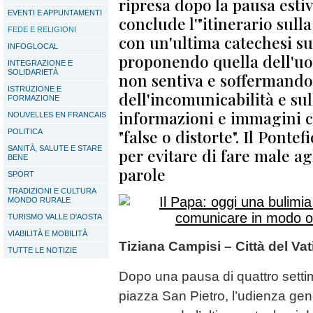
ripresa dopo la pausa esti
EVENTI E APPUNTAMENTI
conclude l'"itinerario sull
FEDE E RELIGIONI
con un'ultima catechesi su
INFOGLOCAL
proponendo quella dell'u
INTEGRAZIONE E
SOLIDARIETÀ
non sentiva e soffermando
ISTRUZIONE E
dell'incomunicabilità e sul
FORMAZIONE
informazioni e immagini c
NOUVELLES EN FRANCAIS
"false o distorte". Il Ponte
POLITICA
SANITÀ, SALUTE E STARE
per evitare di fare male agl
BENE
parole
SPORT
TRADIZIONI E CULTURA
MONDO RURALE
TURISMO VALLE D'AOSTA
VIABILITÀ E MOBILITÀ
Tiziana Campisi – Città del Va
TUTTE LE NOTIZIE
Dopo una pausa di quattro settim
piazza San Pietro, l’udienza gen