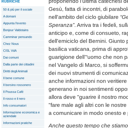
proponendo l’ultima catechesi ded
RUBRICHE
Gesù, fatta di incontri, di parabol
50 & più per il sociale
nell'ambito del ciclo giubilare
“Ge
A domani
Appunta l'evento
Speranza”
. Arriva tra i fedeli, s
Bonjour Valdotains
anticipo e, come di consueto, rag
Camminar pensando
dell'emiciclo del Bernini. Giunto 
Chez Nous
basilica vaticana, prima di appro
CISL VdA
guarigione dell’“uomo che non p
Dai comuni
nel Vangelo di Marco, si sofferma
Dalla parte dei cittadini
Diritti degli Animali
dei nuovi strumenti di comunica
Il bene comune
anche informazioni non veritiere
Il borsino rossonero
generano in noi sentimenti oppos
Il Poussa Café
allora deve "guarire il nostro m
Il rosso e il nero
"fare male agli altri con le nostr
Info consumatori
a comunicare in modo onesto e 
Informazione economica e
aziendale
Informazioni pratiche
Anche questo tempo che stiamo 