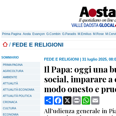
Prima Pagina
Aosta
Evançon
G.Combin
G.Paradis
M.Emilius
M.Rose
M.Cerv
/
FEDE E RELIGIONI
SOMMARIO
FEDE E RELIGIONI
|
31 luglio 2025, 08:
PRIMA PAGINA
Il Papa: oggi una b
AGRICOLTURA
social, imparare a
AMBIENTE
ATTUALITÀ
modo onesto e pru
ATTUALITÀ ECONOMIA
ATTUALITÀ POLITICA
Condividi
Facebook
X
Print
WhatsApp
Email
CRONACA
CULTURA
All'udienza generale in Pi
ECONOMIA