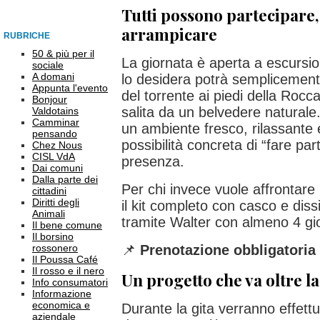
Tutti possono partecipare
arrampicare
RUBRICHE
50 & più per il
La giornata è aperta a escursioni
sociale
A domani
lo desidera potrà semplicement
Appunta l'evento
del torrente ai piedi della Rocc
Bonjour
salita da un belvedere naturale
Valdotains
Camminar
un ambiente fresco, rilassante 
pensando
possibilità concreta di “fare par
Chez Nous
CISL VdA
presenza.
Dai comuni
Dalla parte dei
Per chi invece vuole affrontare 
cittadini
Diritti degli
il kit completo con casco e diss
Animali
tramite Walter con almeno 4 gior
Il bene comune
Il borsino
rossonero
📌
Prenotazione obbligatoria 
Il Poussa Café
Il rosso e il nero
Un progetto che va oltre 
Info consumatori
Informazione
economica e
Durante la gita verranno effett
aziendale