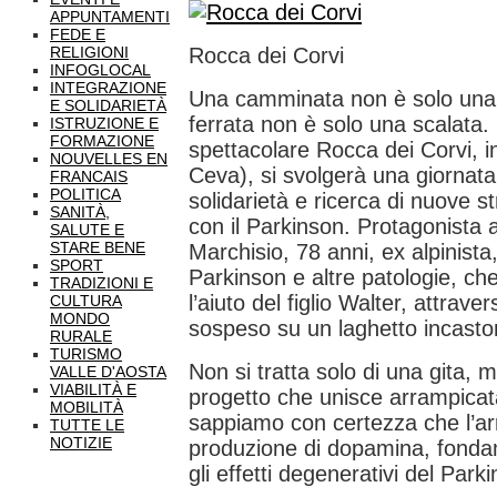
APPUNTAMENTI
FEDE E
RELIGIONI
Rocca dei Corvi
INFOGLOCAL
INTEGRAZIONE
Una camminata non è solo una
E SOLIDARIETÀ
ferrata non è solo una scalata.
ISTRUZIONE E
FORMAZIONE
spettacolare Rocca dei Corvi, i
NOUVELLES EN
Ceva), si svolgerà una giornata
FRANCAIS
POLITICA
solidarietà e ricerca di nuove s
SANITÀ,
con il Parkinson. Protagonista 
SALUTE E
STARE BENE
Marchisio, 78 anni, ex alpinista,
SPORT
Parkinson e altre patologie, che 
TRADIZIONI E
l’aiuto del figlio Walter, attrav
CULTURA
MONDO
sospeso su un laghetto incaston
RURALE
TURISMO
Non si tratta solo di una gita, 
VALLE D'AOSTA
VIABILITÀ E
progetto che unisce arrampicat
MOBILITÀ
sappiamo con certezza che l’ar
TUTTE LE
NOTIZIE
produzione di dopamina, fonda
gli effetti degenerativi del Park