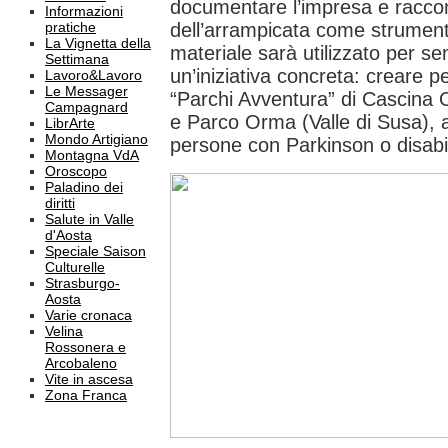
documentare l’impresa e raccon
Informazioni
pratiche
dell’arrampicata come strumen
La Vignetta della
materiale sarà utilizzato per se
Settimana
un’iniziativa concreta: creare pe
Lavoro&Lavoro
Le Messager
“Parchi Avventura” di Cascina 
Campagnard
e Parco Orma (Valle di Susa), a
LibrArte
Mondo Artigiano
persone con Parkinson o disabil
Montagna VdA
Oroscopo
Paladino dei
diritti
Salute in Valle
d'Aosta
Speciale Saison
Culturelle
Strasburgo-
Aosta
Varie cronaca
Velina
Rossonera e
Arcobaleno
Vite in ascesa
Zona Franca