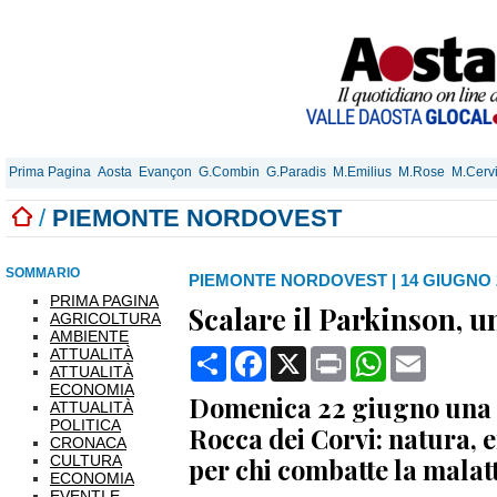
Prima Pagina
Aosta
Evançon
G.Combin
G.Paradis
M.Emilius
M.Rose
M.Cerv
/
PIEMONTE NORDOVEST
SOMMARIO
PIEMONTE NORDOVEST
|
14 GIUGNO 2
PRIMA PAGINA
Scalare il Parkinson, un
AGRICOLTURA
AMBIENTE
ATTUALITÀ
Condividi
Facebook
X
Print
WhatsApp
Email
ATTUALITÀ
ECONOMIA
Domenica 22 giugno una g
ATTUALITÀ
POLITICA
Rocca dei Corvi: natura, 
CRONACA
CULTURA
per chi combatte la malat
ECONOMIA
EVENTI E