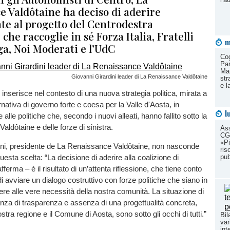
e Valdôtaine ha deciso di aderire
te al progetto del Centrodestra
 che raccoglie in sé Forza Italia, Fratelli
m
ega, Noi Moderati e l’UdC
Cog
Par
Ma
Giovanni Girardini leader di La Renaissance Valdôtaine
str
e l
inserisce nel contesto di una nuova strategia politica, mirata a
rnativa di governo forte e coesa per la Valle d'Aosta, in
l
alle politiche che, secondo i nuovi alleati, hanno fallito sotto la
Valdôtaine e delle forze di sinistra.
Ass
CG
«Pi
ini, presidente de La Renaissance Valdôtaine, non nasconde
ris
pub
uesta scelta: “La decisione di aderire alla coalizione di
ferma – è il risultato di un’attenta riflessione, che tiene conto
i avviare un dialogo costruttivo con forze politiche che siano in
ere alle vere necessità della nostra comunità. La situazione di
za di trasparenza e assenza di una progettualità concreta,
ostra regione e il Comune di Aosta, sono sotto gli occhi di tutti.”
Bil
var
int