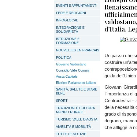
Renaissanc
EVENTI E APPUNTAMENTI
ufficialmen
FEDE E RELIGIONI
valdostano,
INFOGLOCAL
d’Italia, L
INTEGRAZIONE E
SOLIDARIETÀ
ISTRUZIONE E
FORMAZIONE
NOUVELLES EN FRANCAIS
Un passo che si 
POLITICA
costruire un’alte
Governo Valdostano
contrapposizione 
Consiglio Valle Comuni
guida dell'Union 
Aosta Capitale
Elezioni Parlamento italiano
Giovanni Girard
SANITÀ, SALUTE E STARE
l’importanza di q
BENE
Centrodestra – af
SPORT
della necessità d
TRADIZIONI E CULTURA
MONDO RURALE
grado di rispond
TURISMO VALLE D'AOSTA
degrado, mancan
VIABILITÀ E MOBILITÀ
che affligge la n
TUTTE LE NOTIZIE