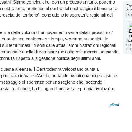
ostani. Siamo convinti che, con un progetto unitario, potremo
For
la nostra terra, mettendo al centro del nostro agire il benessere
di 
la 
 crescita del territorio”, concludono le segreterie regionali dei
ferma della volontà di rinnovamento verrà data il prossimo 7
 durante una conferenza stampa, verranno presentate le
Sai
ope
sui temi rimasti irrisolti dalle attuali amministrazioni regionali
co
promessa è quella di cambiare radicalmente marcia, segnando
ntinuità rispetto alla gestione politica degli ultimi anni.
on questa alleanza, il Centrodestra valdostano punta a
roprio ruolo in Valle d'Aosta, portando avanti una nuova visione
 messaggio di speranza per una regione che, secondo i
questa coalizione, ha bisogno di una vera e propria rivoluzione
pi/red