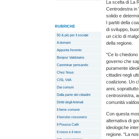
La scelta di La
Centrodestra in 
solido e determi
I partiti della co
RUBRICHE
di sviluppo, buo
50 & più per il sociale
un ciclo di malg
della regione.
A domani
Appunta l'evento
“Ce lo chiedono 
Bonjour Valdotains
governo che sapp
Camminar pensando
puramente ideol
Chez Nous
cittadini negli ul
CISL VdA
coalizione. Un ch
Dai comuni
anni, soprattutto
centrosinistra, 
Dalla parte dei cittadini
comunità valdos
Diritti degli Animali
Il bene comune
Con questa moss
Il borsino rossonero
alternativa di g
Il Poussa Café
ideologiche inte
Il rosso e il nero
regione. “La nos