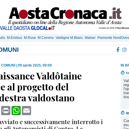
dis
M.Emilius
M.Rose
M.Cervino
Valdigne M.Blanc
Walser
Piemonte NordOves
OMUNI
E COMUNI
|
09 aprile 2025, 09:09
IN B
aissance Valdôtaine
v
Val
e al progetto del
reg
l'o
tra
destra valdostano
tira
book
X
Print
WhatsApp
Email
m
avviato e successivamente interrotto i
Con
esu
n gli Autonomisti di Centro, La
l’a