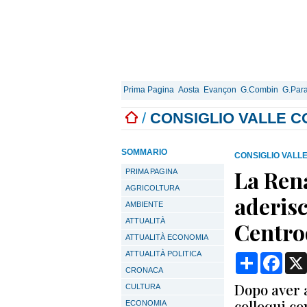
Prima Pagina
Aosta
Evançon
G.Combin
G.Para
/
CONSIGLIO VALLE C
SOMMARIO
CONSIGLIO VALL
La Ren
PRIMA PAGINA
AGRICOLTURA
aderisc
AMBIENTE
ATTUALITÀ
Centro
ATTUALITÀ ECONOMIA
ATTUALITÀ POLITICA
Condividi
Face
CRONACA
Dopo aver 
CULTURA
colloqui co
ECONOMIA