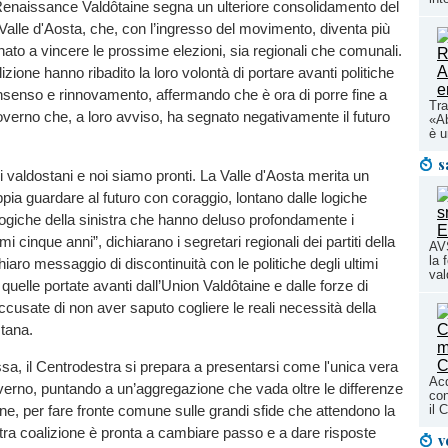
 Renaissance Valdôtaine segna un ulteriore consolidamento del
Valle d'Aosta, che, con l’ingresso del movimento, diventa più
nato a vincere le prossime elezioni, sia regionali che comunali.
alizione hanno ribadito la loro volontà di portare avanti politiche
nsenso e rinnovamento, affermando che è ora di porre fine a
Tra
overno che, a loro avviso, ha segnato negativamente il futuro
«Ab
è u
s
i valdostani e noi siamo pronti. La Valle d'Aosta merita un
ia guardare al futuro con coraggio, lontano dalle logiche
ogiche della sinistra che hanno deluso profondamente i
timi cinque anni”, dichiarano i segretari regionali dei partiti della
AVS
la 
iaro messaggio di discontinuità con le politiche degli ultimi
val
 quelle portate avanti dall’Union Valdôtaine e dalle forze di
accusate di non aver saputo cogliere le reali necessità della
tana.
a, il Centrodestra si prepara a presentarsi come l'unica vera
Acq
overno, puntando a un’aggregazione che vada oltre le differenze
con
rne, per fare fronte comune sulle grandi sfide che attendono la
il 
tra coalizione è pronta a cambiare passo e a dare risposte
v