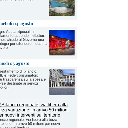
artedì 04 agosto
ne Acciai Speciali, il
lamento accende i riflettori:
nes chiede al Governo una
ategia per difendere industria
avoro
unedì 03 agosto
estamento di bilancio,
IL e Federconsumatori:
ù trasparenza sulla spesa e
orse destinate ai servizi
blici»
ancio regionale, via libera alla terza
iazione: in arrivo 50 milioni per nuovi
erventi sul territorio