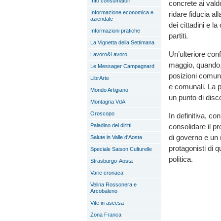
Info consumatori
concrete ai vald
Informazione economica e
ridare fiducia al
aziendale
dei cittadini e la
Informazioni pratiche
partiti.
La Vignetta della Settimana
Un’ulteriore con
Lavoro&Lavoro
maggio, quando,
Le Messager Campagnard
posizioni comuni 
LibrArte
e comunali. La 
Mondo Artigiano
un punto di disco
Montagna VdA
Oroscopo
In definitiva, c
Paladino dei diritti
consolidare il p
di governo e un
Salute in Valle d'Aosta
protagonisti di 
Speciale Saison Culturelle
politica.
Strasburgo-Aosta
Varie cronaca
Velina Rossonera e
Arcobaleno
Vite in ascesa
Zona Franca