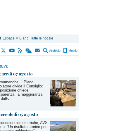
t
Espace M.Blanc
Tutte le notizie
Archivio
Mobile
REVE
enerdì 07 agosto
tournenche, il Piano
olatore divide il Consiglio:
pposizione chiede
sparenza, la maggioranza
 dritto
ercoledì 05 agosto
cessioni idroelettriche, AVS
lta: “Un risultato storico per
utonomia valdostana”