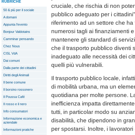
RUBRICHE
cruciale, che rischia di non poter
50 & più per il sociale
pubblico adeguato per i cittadini
A domani
riferimento ad un settore che ha v
Appunta l'evento
numerosi tagli ai finanziamenti e
Bonjour Valdotains
mantenere gli standard di servizio 
Camminar pensando
Chez Nous
che il trasporto pubblico diventi 
CISL VdA
inadeguato alle necessità dei citt
Dai comuni
quelli più vulnerabili.
Dalla parte dei cittadini
Diritti degli Animali
Il trasporto pubblico locale, infa
Il bene comune
di mobilità urbana, ma un elemen
Il borsino rossonero
quotidiana per molte persone. L
Il Poussa Café
inefficienza impatta direttamente 
Il rosso e il nero
tutti, in particolar modo su anzi
Info consumatori
Informazione economica e
disabilità, che dipendono in gran
aziendale
per spostarsi. Inoltre, i lavorator
Informazioni pratiche