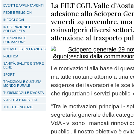
La FILT CGIL Valle d’Aosta
EVENTI E APPUNTAMENTI
adesione allo Sciopero Gen
FEDE E RELIGIONI
venerdì 29 novembre, una 
INFOGLOCAL
coinvolgerà diversi settori
INTEGRAZIONE E
SOLIDARIETÀ
attenzione al trasporto pu
ISTRUZIONE E
FORMAZIONE
NOUVELLES EN FRANCAIS
POLITICA
SANITÀ, SALUTE E STARE
Le motivazioni alla base di quest
BENE
SPORT
ma tutte ruotano attorno a una c
TRADIZIONI E CULTURA
esigenze dei lavoratori e le sce
MONDO RURALE
che riguardano i servizi pubblici 
TURISMO VALLE D'AOSTA
VIABILITÀ E MOBILITÀ
“Tra le motivazioni principali - s
TUTTE LE NOTIZIE
segretaria generale della categori
VdA - vi sono i mancati rinnovi con
pubblici. Il nostro obiettivo è evit