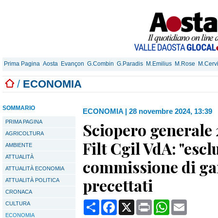
Prima Pagina
Aosta
Evançon
G.Combin
G.Paradis
M.Emilius
M.Rose
M.Cerv
/
ECONOMIA
SOMMARIO
ECONOMIA
|
28 novembre 2024, 13:39
PRIMA PAGINA
Sciopero generale
AGRICOLTURA
Filt Cgil VdA: "escl
AMBIENTE
ATTUALITÀ
commissione di ga
ATTUALITÀ ECONOMIA
precettati
ATTUALITÀ POLITICA
CRONACA
Condividi
Facebook
X
Print
WhatsApp
Email
CULTURA
ECONOMIA