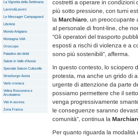
costretti a operare in condizioni d
La Vignetta della Settimana
Lavoro&Lavoro
più sotto pressione, con turni es
Le Messager Campagnard
la
Marchiaro
, un preoccupante 
LibrArte
al personale di front-line, che n
Mondo Artigiano
“Gli operatori del trasporto pub
Montagna VdA
esposti a rischi di violenza e a 
Oroscopo
sono più sostenibili”, afferma.
Paladino dei diritti
Salute in Valle d'Aosta
In questo contesto, lo sciopero d
Speciale Saison Culturelle
protesta, ma anche un grido di a
Strasburgo-Aosta
urgente di attenzione da parte del
Varie cronaca
Velina Rossonera e
possiamo permettere che il setto
Arcobaleno
venga progressivamente smantel
Vite in ascesa
le conseguenze saranno devastan
Zona Franca
comunità”, continua la
Marchiar
Per quanto riguarda la modalità 