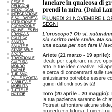
lanciare in qualcosa di g
FEDE E
RELIGIONI
prendi la mira. (Dalai La
INFOGLOCAL
INTEGRAZIONE
E SOLIDARIETÀ
ISTRUZIONE E
FORMAZIONE
NOUVELLES EN
L'oroscopo? Oh sì, naturalme
FRANCAIS
POLITICA
sia scritto nelle stelle. Ma 
SANITÀ,
una scusa per non fare il lav
SALUTE E
STARE BENE
SPORT
Ariete (21 marzo - 19 aprile):
TRADIZIONI E
ideale per esplorare nuove oppo
CULTURA
MONDO
atto le tue idee creative. Sii ap
RURALE
e cerca di concentrarti sulle tue
TURISMO
entusiasmo potrebbe essere cont
VALLE D'AOSTA
VIABILITÀ E
quindi diffondi positività!
MOBILITÀ
TUTTE LE
Toro (20 aprile - 20 maggio):
NOTIZIE
la tua pazienza saranno le chia
Potresti affrontare alcune sfid
procedi con fiducia. I piccoli p