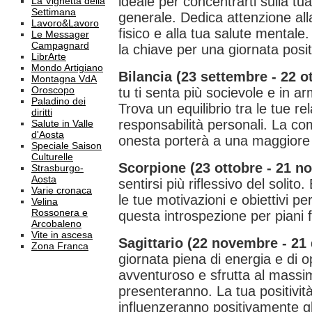
ideale per concentrarti sulla tu
La Vignetta della
Settimana
generale. Dedica attenzione alla 
Lavoro&Lavoro
fisico e alla tua salute mentale
Le Messager
Campagnard
la chiave per una giornata posit
LibrArte
Mondo Artigiano
Bilancia (23 settembre - 22 o
Montagna VdA
Oroscopo
tu ti senta più socievole e in arm
Paladino dei
Trova un equilibrio tra le tue rel
diritti
responsabilità personali. La c
Salute in Valle
d'Aosta
onesta porterà a una maggiore
Speciale Saison
Culturelle
Scorpione (23 ottobre - 21 n
Strasburgo-
Aosta
sentirsi più riflessivo del solit
Varie cronaca
le tue motivazioni e obiettivi per
Velina
Rossonera e
questa introspezione per piani f
Arcobaleno
Vite in ascesa
Sagittario (22 novembre - 21
Zona Franca
giornata piena di energia e di o
avventuroso e sfrutta al massim
presenteranno. La tua positività
influenzeranno positivamente gli 