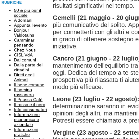
RUBRICHE
risultati significativi nel tempo.
50 & più per il
sociale
Gemelli (21 maggio - 20 giug
A domani
più comunicativo del solito. App
Appunta l'evento
Bonjour
per connetterti con gli altri e c
Valdotains
in grado di ottenere sostegno e
Camminar
pensando
iniziative.
Chez Nous
CISL VdA
Cancro (21 giugno - 22 luglio
Dai comuni
mantenimento dell'equilibrio tra
Dalla parte dei
cittadini
oggi. Dedica del tempo a te ste
Diritti degli
prospettiva più rilassata ti aiute
Animali
Il bene comune
modo più efficace.
Il borsino
rossonero
Leone (23 luglio - 22 agosto)
Il Poussa Café
Il rosso e il nero
determinazione saranno in evide
Info consumatori
opinioni degli altri, ma mantieni
Informazione
economica e
Potresti essere chiamato a pren
aziendale
Informazioni
Vergine (23 agosto - 22 sette
pratiche