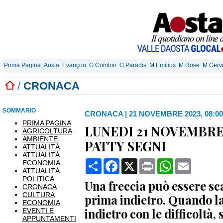
Prima Pagina
Aosta
Evançon
G.Combin
G.Paradis
M.Emilius
M.Rose
M.Cerv
/
CRONACA
SOMMARIO
CRONACA
|
21 NOVEMBRE 2023, 08:00
PRIMA PAGINA
LUNEDI 21 NOVEMBRE
AGRICOLTURA
AMBIENTE
PATTY SEGNI
ATTUALITÀ
ATTUALITÀ
Condividi
Facebook
X
Print
WhatsApp
Email
ECONOMIA
ATTUALITÀ
POLITICA
Una freccia può essere sc
CRONACA
CULTURA
prima indietro. Quando la 
ECONOMIA
indietro con le difficoltà, 
EVENTI E
APPUNTAMENTI