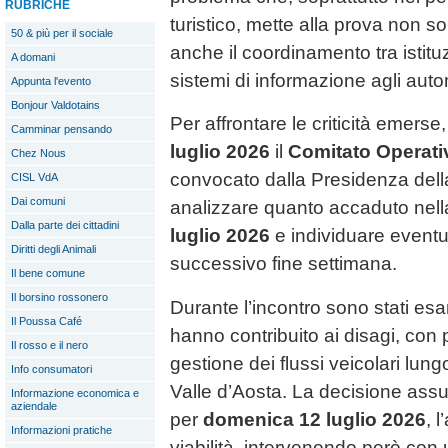
RUBRICHE
turistico, mette alla prova non so
50 & più per il sociale
anche il coordinamento tra istituz
A domani
sistemi di informazione agli autom
Appunta l'evento
Bonjour Valdotains
Per affrontare le criticità emerse,
Camminar pensando
luglio 2026
il
Comitato Operativ
Chez Nous
convocato dalla Presidenza della
CISL VdA
Dai comuni
analizzare quanto accaduto nell
Dalla parte dei cittadini
luglio 2026
e individuare eventual
Diritti degli Animali
successivo fine settimana.
Il bene comune
Il borsino rossonero
Durante l’incontro sono stati esam
Il Poussa Café
hanno contribuito ai disagi, con 
Il rosso e il nero
gestione dei flussi veicolari lungo 
Info consumatori
Valle d’Aosta. La decisione assu
Informazione economica e
aziendale
per
domenica 12 luglio 2026
, 
Informazioni pratiche
viabilità, intervenendo però con