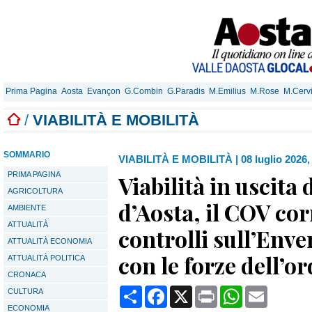
Prima Pagina
Aosta
Evançon
G.Combin
G.Paradis
M.Emilius
M.Rose
M.Cerv
/
VIABILITÀ E MOBILITÀ
SOMMARIO
VIABILITÀ E MOBILITÀ
|
08 luglio 2026,
PRIMA PAGINA
Viabilità in uscita 
AGRICOLTURA
d’Aosta, il COV corr
AMBIENTE
ATTUALITÀ
controlli sull’Enve
ATTUALITÀ ECONOMIA
con le forze dell’o
ATTUALITÀ POLITICA
CRONACA
Condividi
Facebook
X
Print
WhatsApp
Email
CULTURA
ECONOMIA