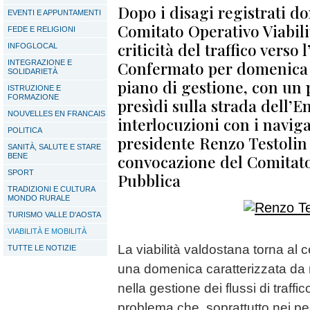
Dopo i disagi registrati do
EVENTI E APPUNTAMENTI
Comitato Operativo Viabili
FEDE E RELIGIONI
criticità del traffico verso
INFOGLOCAL
Confermato per domenica 12
INTEGRAZIONE E
SOLIDARIETÀ
piano di gestione, con un
ISTRUZIONE E
FORMAZIONE
presìdi sulla strada dell’
NOUVELLES EN FRANCAIS
interlocuzioni con i navigat
POLITICA
presidente Renzo Testolin
SANITÀ, SALUTE E STARE
convocazione del Comitato
BENE
SPORT
Pubblica
TRADIZIONI E CULTURA
MONDO RURALE
TURISMO VALLE D'AOSTA
VIABILITÀ E MOBILITÀ
La viabilità valdostana torna al 
TUTTE LE NOTIZIE
una domenica caratterizzata da ra
nella gestione dei flussi di traffi
problema che, soprattutto nei pe