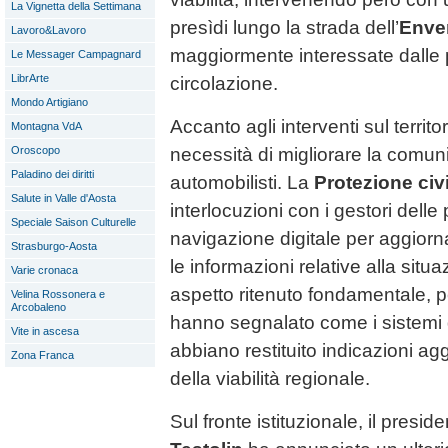
La Vignetta della Settimana
presìdi lungo la strada dell’
Enve
Lavoro&Lavoro
maggiormente interessate dalle 
Le Messager Campagnard
LibrArte
circolazione.
Mondo Artigiano
Accanto agli interventi sul territ
Montagna VdA
necessità di migliorare la comun
Oroscopo
Paladino dei diritti
automobilisti. La
Protezione civ
Salute in Valle d'Aosta
interlocuzioni con i gestori delle 
Speciale Saison Culturelle
navigazione digitale per aggior
Strasburgo-Aosta
le informazioni relative alla situa
Varie cronaca
aspetto ritenuto fondamentale, p
Velina Rossonera e
Arcobaleno
hanno segnalato come i sistemi
Vite in ascesa
abbiano restituito indicazioni ag
Zona Franca
della viabilità regionale.
Sul fronte istituzionale, il presi