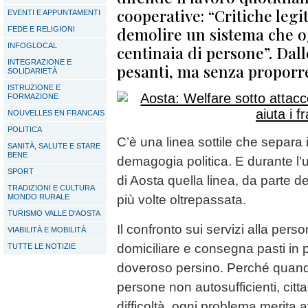
cooperative: “Critiche legi
EVENTI E APPUNTAMENTI
demolire un sistema che o
FEDE E RELIGIONI
INFOGLOCAL
centinaia di persone”. Dal
INTEGRAZIONE E
pesanti, ma senza proporre
SOLIDARIETÀ
ISTRUZIONE E
FORMAZIONE
NOUVELLES EN FRANCAIS
POLITICA
C’è una linea sottile che separa il 
SANITÀ, SALUTE E STARE
BENE
demagogia politica. E durante l’
SPORT
di Aosta quella linea, da parte d
TRADIZIONI E CULTURA
MONDO RURALE
più volte oltrepassata.
TURISMO VALLE D'AOSTA
Il confronto sui servizi alla per
VIABILITÀ E MOBILITÀ
domiciliare e consegna pasti in p
TUTTE LE NOTIZIE
doveroso persino. Perché quando
persone non autosufficienti, cittad
difficoltà, ogni problema merita 