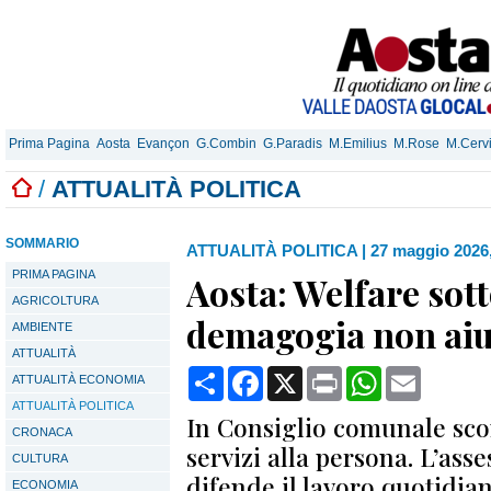
Prima Pagina
Aosta
Evançon
G.Combin
G.Paradis
M.Emilius
M.Rose
M.Cerv
/
ATTUALITÀ POLITICA
SOMMARIO
ATTUALITÀ POLITICA
|
27 maggio 2026,
PRIMA PAGINA
Aosta: Welfare sott
AGRICOLTURA
demagogia non aiut
AMBIENTE
ATTUALITÀ
Condividi
Facebook
X
Print
WhatsApp
Email
ATTUALITÀ ECONOMIA
ATTUALITÀ POLITICA
In Consiglio comunale sco
CRONACA
servizi alla persona. L’as
CULTURA
difende il lavoro quotidian
ECONOMIA