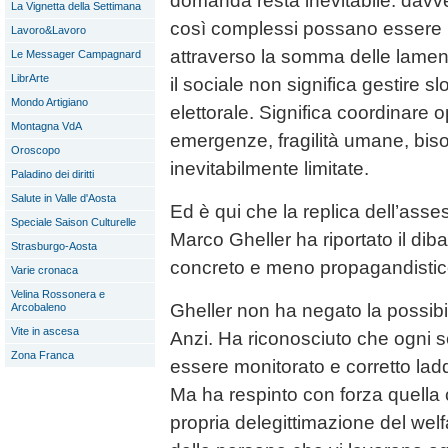
domanda resta inevitabile: davve
La Vignetta della Settimana
così complessi possano essere r
Lavoro&Lavoro
attraverso la somma delle lame
Le Messager Campagnard
LibrArte
il sociale non significa gestire
Mondo Artigiano
elettorale. Significa coordinare o
Montagna VdA
emergenze, fragilità umane, biso
Oroscopo
inevitabilmente limitate.
Paladino dei diritti
Salute in Valle d'Aosta
Ed è qui che la replica dell’asses
Speciale Saison Culturelle
Marco Gheller ha riportato il diba
Strasburgo-Aosta
concreto e meno propagandistic
Varie cronaca
Velina Rossonera e
Gheller non ha negato la possibili
Arcobaleno
Vite in ascesa
Anzi. Ha riconosciuto che ogni 
Zona Franca
essere monitorato e corretto la
Ma ha respinto con forza quella
propria delegittimazione del welf