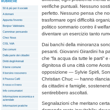
RUBRICHE
verifiche puntuali. Nessuno sosti
50 & più per il sociale
perfetto. Nessuno pensa che non 
A domani
trasformare ogni difficoltà organ
Appunta l'evento
Bonjour Valdotains
politico sommario contro il welfar
Camminar pensando
diventare un esercizio tanto rum
Chez Nous
Dai banchi della minoranza sono
CISL VdA
Dai comuni
pesanti. Giovanni Girardini ha p
Dalla parte dei cittadini
che “fa acqua da tutte le parti” 
Diritti degli Animali
dignitosa di una città come Aosta”.
Il bene comune
opposizione — Sylvie Spirli, Soni
Il borsino rossonero
Christian Chuc — hanno rilanciat
Il Poussa Café
da cittadini e famiglie, sostenend
Il rosso e il nero
Info consumatori
sentirebbero ascoltati.
Informazione economica e
aziendale
Segnalazioni che meritano cert
Informazioni pratiche