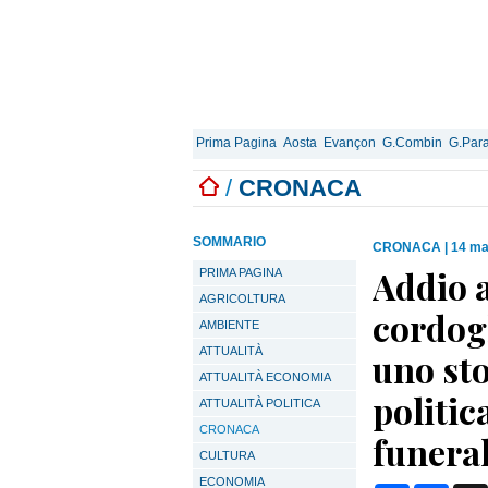
Prima Pagina
Aosta
Evançon
G.Combin
G.Para
/
CRONACA
SOMMARIO
CRONACA
|
14 ma
Addio a
PRIMA PAGINA
AGRICOLTURA
cordogl
AMBIENTE
ATTUALITÀ
uno sto
ATTUALITÀ ECONOMIA
politic
ATTUALITÀ POLITICA
CRONACA
funera
CULTURA
ECONOMIA