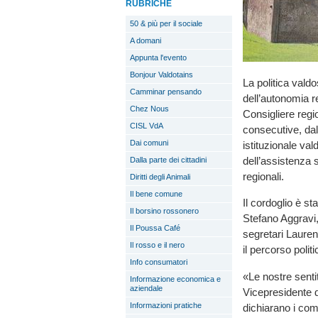
RUBRICHE
50 & più per il sociale
A domani
Appunta l'evento
Bonjour Valdotains
La politica vald
Camminar pensando
dell’autonomia r
Chez Nous
Consigliere regi
CISL VdA
consecutive, dal
Dai comuni
istituzionale val
dell’assistenza s
Dalla parte dei cittadini
regionali.
Diritti degli Animali
Il bene comune
Il cordoglio è s
Il borsino rossonero
Stefano Aggravi,
Il Poussa Café
segretari Lauren
Il rosso e il nero
il percorso polit
Info consumatori
«Le nostre senti
Informazione economica e
aziendale
Vicepresidente d
Informazioni pratiche
dichiarano i comp