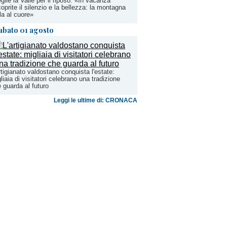
glie la Valle per il riposo: «In vacanza
coprite il silenzio e la bellezza: la montagna
la al cuore»
abato 01 agosto
rtigianato valdostano conquista l'estate:
liaia di visitatori celebrano una tradizione
 guarda al futuro
Leggi le ultime di: CRONACA