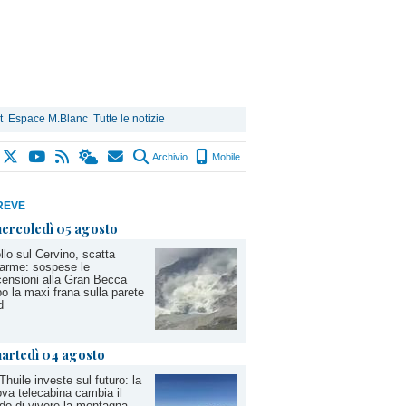
t
Espace M.Blanc
Tutte le notizie
Archivio
Mobile
REVE
ercoledì 05 agosto
llo sul Cervino, scatta
llarme: sospese le
ensioni alla Gran Becca
o la maxi frana sulla parete
d
artedì 04 agosto
Thuile investe sul futuro: la
va telecabina cambia il
o di vivere la montagna