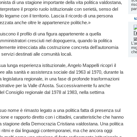
sce
nista di una stagione importante della vita politica valdostana,
ris
erpretare il proprio ruolo istituzionale con serietà, senso del
par
o legame con il territorio. Lascia il ricordo di una persona
s
rezzata anche oltre le appartenenze politiche.»
uiscono il profilo di una figura appartenente a quella
mministratori cresciuti nel dopoguerra, quando la politica
L'a
rtemente intrecciata alla costruzione concreta dell’autonomia
mig
che
servizi destinati alle comunità locali.
ua lunga esperienza istituzionale, Angelo Mappelli ricoprì il
re alla sanità e assistenza sociale dal 1963 al 1970, durante la
a legislatura regionale, in una fase di profonde trasformazioni
strative per la Valle d’Aosta. Successivamente fu anche
el Consiglio regionale dal 1978 al 1983, nella settima
l suo nome è rimasto legato a una politica fatta di presenza sul
zione e rapporto diretto con i cittadini, caratteristiche che hanno
a stagione della Democrazia Cristiana valdostana. Una politica
i ritmi e dai linguaggi contemporanei, ma che ancora oggi