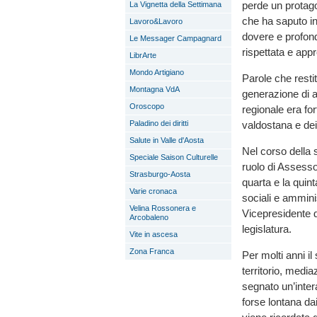
perde un protago
La Vignetta della Settimana
che ha saputo int
Lavoro&Lavoro
dovere e profond
Le Messager Campagnard
rispettata e app
LibrArte
Mondo Artigiano
Parole che restit
Montagna VdA
generazione di a
Oroscopo
regionale era fo
valdostana e dei 
Paladino dei diritti
Salute in Valle d'Aosta
Nel corso della s
Speciale Saison Culturelle
ruolo di Assesso
Strasburgo-Aosta
quarta e la quint
Varie cronaca
sociali e ammini
Velina Rossonera e
Vicepresidente d
Arcobaleno
legislatura.
Vite in ascesa
Zona Franca
Per molti anni i
territorio, media
segnato un’inter
forse lontana da