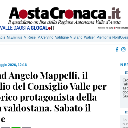
dis
M.Emilius
M.Rose
M.Cervino
Valdigne M.Blanc
Walser
Piemonte NordOves
ggio 2026, 12:16
IN B
d Angelo Mappelli, il
m
Cro
io del Consiglio Valle per
l'a
asc
dop
rico protagonista della
Su
a valdostana. Sabato il
m
le
La 
nuo
mod