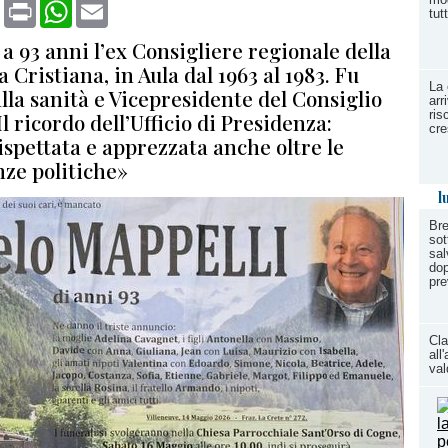
book
X
Print
WhatsApp
Email
tut
 93 anni l’ex Consigliere regionale della
Cristiana, in Aula dal 1963 al 1983. Fu
La 
lla sanità e Vicepresidente del Consiglio
arr
ris
Il ricordo dell’Ufficio di Presidenza:
cre
spettata e apprezzata anche oltre le
ze politiche»
l
Bre
sot
sal
dop
pr
Cla
all
val