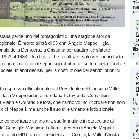
Tre
l’a
dir
ostana perde uno dei protagonisti di una stagione storica
egionale. È morto all’età di 93 anni Angelo Mappelli, già
“Va
lib
onale della Democrazia Cristiana per quattro legislature
maf
 1963 al 1983. Una figura che ha attraversato vent’anni di vita
d
dostana, lasciando il segno soprattutto nel settore della sanità e
ociale, in anni decisivi per la costruzione dei servizi pubblici
tato espresso ufficialmente dal Presidente del Consiglio Valle
 dalla Vicepresidente Loredana Petey e dai Consiglieri
La 
t Viérin e Corrado Bellora, che hanno voluto ricordare non solo
Val
val
ico di Mappelli, ma anche il suo stile umano e istituzionale.
ref
te condoglianze vanno alla sua famiglia e in particolare al
el Consiglio Massimo Lattanzi, genero di Angelo Mappelli –
onenti dell’Ufficio di Presidenza –. Con lui, la Valle d’Aosta
Il 