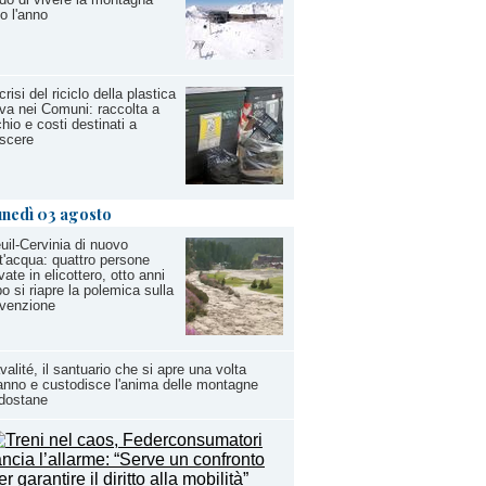
to l'anno
crisi del riciclo della plastica
iva nei Comuni: raccolta a
chio e costi destinati a
scere
unedì 03 agosto
uil-Cervinia di nuovo
t'acqua: quattro persone
vate in elicottero, otto anni
o si riapre la polemica sulla
evenzione
valité, il santuario che si apre una volta
'anno e custodisce l'anima delle montagne
dostane