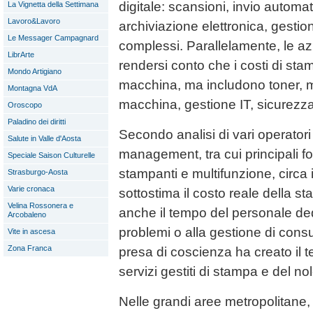
digitale: scansioni, invio automat
La Vignetta della Settimana
Lavoro&Lavoro
archiviazione elettronica, gesti
Le Messager Campagnard
complessi. Parallelamente, le az
LibrArte
rendersi conto che i costi di st
Mondo Artigiano
macchina, ma includono toner, 
Montagna VdA
macchina, gestione IT, sicurezz
Oroscopo
Paladino dei diritti
Secondo analisi di vari operator
Salute in Valle d'Aosta
management, tra cui principali for
Speciale Saison Culturelle
stampanti e multifunzione, circa
Strasburgo-Aosta
Varie cronaca
sottostima il costo reale della s
Velina Rossonera e
anche il tempo del personale dedi
Arcobaleno
problemi o alla gestione di cons
Vite in ascesa
Zona Franca
presa di coscienza ha creato il t
servizi gestiti di stampa e del no
Nelle grandi aree metropolitane