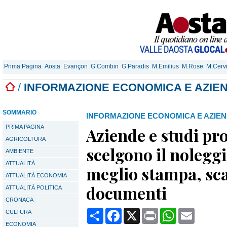
Prima Pagina
Aosta
Evançon
G.Combin
G.Paradis
M.Emilius
M.Rose
M.Cerv
/
INFORMAZIONE ECONOMICA E AZIE
SOMMARIO
INFORMAZIONE ECONOMICA E AZIE
PRIMA PAGINA
Aziende e studi pro
AGRICOLTURA
scelgono il noleggi
AMBIENTE
ATTUALITÀ
meglio stampa, sc
ATTUALITÀ ECONOMIA
documenti
ATTUALITÀ POLITICA
CRONACA
Condividi
Facebook
X
Print
WhatsApp
Email
CULTURA
ECONOMIA