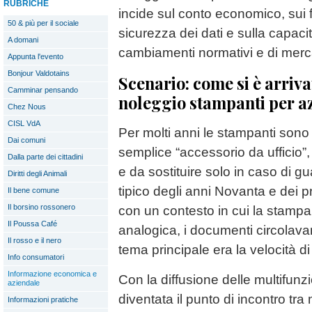
RUBRICHE
incide sul conto economico, sui fl
50 & più per il sociale
sicurezza dei dati e sulla capacit
A domani
cambiamenti normativi e di merc
Appunta l'evento
Bonjour Valdotains
Scenario: come si è arriva
Camminar pensando
noleggio stampanti per az
Chez Nous
CISL VdA
Per molti anni le stampanti sono
Dai comuni
semplice “accessorio da ufficio”
Dalla parte dei cittadini
e da sostituire solo in caso di g
Diritti degli Animali
tipico degli anni Novanta e dei 
Il bene comune
Il borsino rossonero
con un contesto in cui la stamp
Il Poussa Café
analogica, i documenti circolavan
Il rosso e il nero
tema principale era la velocità d
Info consumatori
Informazione economica e
Con la diffusione delle multifunzi
aziendale
diventata il punto di incontro tr
Informazioni pratiche