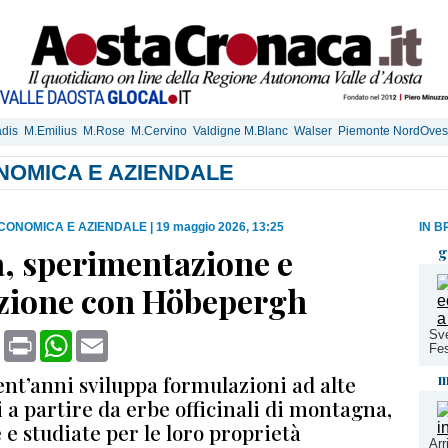
dis
M.Emilius
M.Rose
M.Cervino
Valdigne M.Blanc
Walser
Piemonte NordOves
NOMICA E AZIENDALE
CONOMICA E AZIENDALE
|
19 maggio 2026, 13:25
IN B
a, sperimentazione e
g
zione con Höbepergh
Sve
book
X
Print
WhatsApp
Email
Fes
m
ent’anni sviluppa formulazioni ad alte
 a partire da erbe officinali di montagna,
 e studiate per le loro proprietà
Arr