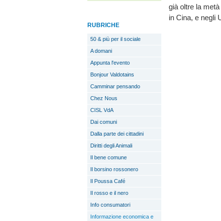
già oltre la metà
in Cina, e negli
RUBRICHE
50 & più per il sociale
A domani
Appunta l'evento
Bonjour Valdotains
Camminar pensando
Chez Nous
CISL VdA
Dai comuni
Dalla parte dei cittadini
Diritti degli Animali
Il bene comune
Il borsino rossonero
Il Poussa Café
Il rosso e il nero
Info consumatori
Informazione economica e