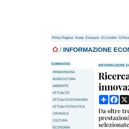
Prima Pagina
Aosta
Evançon
G.Combin
G.Para
/
INFORMAZIONE ECO
SOMMARIO
INFORMAZIONE E
Ricerc
PRIMA PAGINA
AGRICOLTURA
innova
AMBIENTE
ATTUALITÀ
Condividi
Face
ATTUALITÀ ECONOMIA
ATTUALITÀ POLITICA
Da oltre tr
CRONACA
prestazioni
CULTURA
selezionate
ECONOMIA