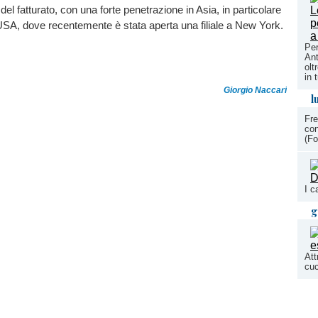
 del fatturato, con una forte penetrazione in Asia, in particolare
 USA, dove recentemente è stata aperta una filiale a New York.
Per
Ant
olt
in 
Giorgio Naccari
l
Fre
con
(Fo
I c
g
Att
cuc