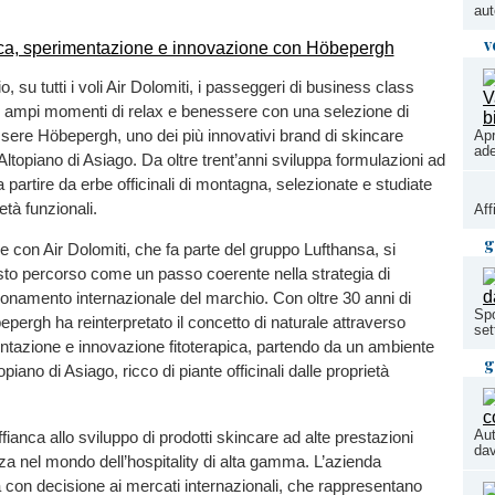
aut
v
, su tutti i voli Air Dolomiti, i passeggeri di business class
 ampi momenti di relax e benessere con una selezione di
ssere Höbepergh, uno dei più innovativi brand di skincare
Apr
ade
’Altopiano di Asiago. Da oltre trent’anni sviluppa formulazioni ad
a partire da erbe officinali di montagna, selezionate e studiate
età funzionali.
Aff
g
e con Air Dolomiti, che fa parte del gruppo Lufthansa, si
sto percorso come un passo coerente nella strategia di
ionamento internazionale del marchio. Con oltre 30 anni di
Spo
pergh ha reinterpretato il concetto di naturale attraverso
se
ntazione e innovazione fitoterapica, partendo da un ambiente
g
piano di Asiago, ricco di piante officinali dalle proprietà
Au
fianca allo sviluppo di prodotti skincare ad alte prestazioni
da
a nel mondo dell’hospitality di alta gamma. L’azienda
 con decisione ai mercati internazionali, che rappresentano