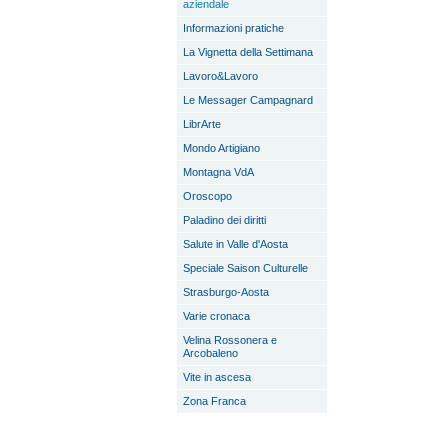
aziendale
Informazioni pratiche
La Vignetta della Settimana
Lavoro&Lavoro
Le Messager Campagnard
LibrArte
Mondo Artigiano
Montagna VdA
Oroscopo
Paladino dei diritti
Salute in Valle d'Aosta
Speciale Saison Culturelle
Strasburgo-Aosta
Varie cronaca
Velina Rossonera e
Arcobaleno
Vite in ascesa
Zona Franca