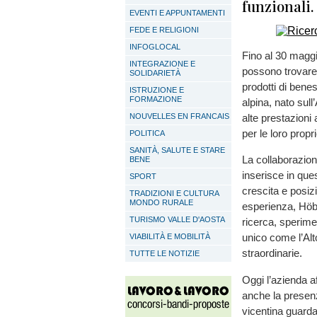
funzionali.
EVENTI E APPUNTAMENTI
FEDE E RELIGIONI
INFOGLOCAL
Fino al 30 maggio
INTEGRAZIONE E
possono trovare
SOLIDARIETÀ
prodotti di bene
ISTRUZIONE E
FORMAZIONE
alpina, nato sull
NOUVELLES EN FRANCAIS
alte prestazioni 
per le loro propri
POLITICA
SANITÀ, SALUTE E STARE
La collaborazion
BENE
inserisce in que
SPORT
crescita e posiz
TRADIZIONI E CULTURA
MONDO RURALE
esperienza, Höbe
TURISMO VALLE D'AOSTA
ricerca, sperime
unico come l’Alto
VIABILITÀ E MOBILITÀ
straordinarie.
TUTTE LE NOTIZIE
Oggi l’azienda af
anche la presenz
vicentina guarda