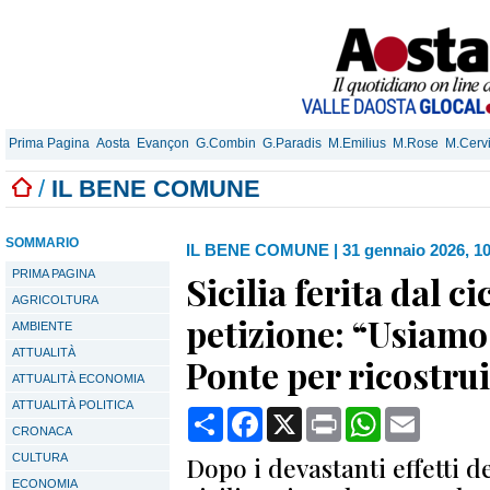
Prima Pagina
Aosta
Evançon
G.Combin
G.Paradis
M.Emilius
M.Rose
M.Cerv
/
IL BENE COMUNE
SOMMARIO
IL BENE COMUNE
|
31 gennaio 2026, 1
PRIMA PAGINA
Sicilia ferita dal ci
AGRICOLTURA
petizione: “Usiamo 
AMBIENTE
ATTUALITÀ
Ponte per ricostru
ATTUALITÀ ECONOMIA
ATTUALITÀ POLITICA
Condividi
Facebook
X
Print
WhatsApp
Email
CRONACA
CULTURA
Dopo i devastanti effetti d
ECONOMIA