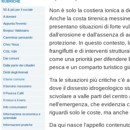
RUBRICHE
Non è solo la costiera ionica a 
50 & più per il sociale
A domani
Anche la costa tirrenica messine
Appunta l'evento
presentano situazioni di forte vu
Bonjour Valdotains
dall’erosione e dall’assenza di 
Camminar pensando
protezione. In questo contesto, l
Chez Nous
frangiflutti e di interventi struttu
CISL VdA
come una priorità per difendere bo
Dai comuni
Dalla parte dei cittadini
pesca e un comparto turistico g
Diritti degli Animali
Tra le situazioni più critiche c’è
Il bene comune
Il borsino rossonero
dove il dissesto idrogeologico s
Il Poussa Café
scivolare a valle parti del centr
Il rosso e il nero
nell’emergenza, che evidenzia 
Info consumatori
riguardi solo le coste, ma anche l
Informazione economica e
aziendale
Da qui nasce l’appello contenuto
Informazioni pratiche