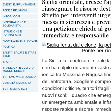
Sicilia orientale, cresce l’a
EVENTI E APPUNTAMENTI
riassegnare le risorse dest
FEDE E RELIGIONI
Stretto per interventi urge
INFOGLOCAL
messa in sicurezza e prev
INTEGRAZIONE E
SOLIDARIETÀ
Una petizione chiede al g
ISTRUZIONE E
immediata e responsabile
FORMAZIONE
NOUVELLES EN FRANCAIS
POLITICA
SANITÀ, SALUTE E STARE
BENE
La Sicilia fa i conti con le ferite 
SPORT
che ha colpito duramente vaste ar
TRADIZIONI E CULTURA
MONDO RURALE
ionica tra Messina e Ragusa fino
TURISMO VALLE D'AOSTA
dell’entroterra. Scogliere comprom
VIABILITÀ E MOBILITÀ
condizioni critiche, territori frag
TUTTE LE NOTIZIE
nuovi rischi: il quadro che emerg
un’emergenza ambientale e infras
risposte rapide e risorse immedi