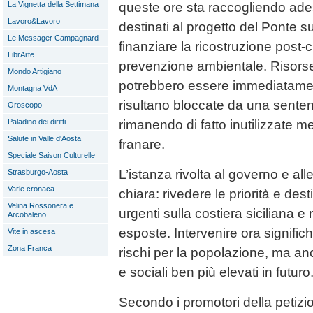
queste ore sta raccogliendo adesi
La Vignetta della Settimana
Lavoro&Lavoro
destinati al progetto del Ponte s
Le Messager Campagnard
finanziare la ricostruzione post-ci
LibrArte
prevenzione ambientale. Risorse
Mondo Artigiano
potrebbero essere immediatamen
Montagna VdA
risultano bloccate da una senten
Oroscopo
rimanendo di fatto inutilizzate men
Paladino dei diritti
Salute in Valle d'Aosta
franare.
Speciale Saison Culturelle
L’istanza rivolta al governo e all
Strasburgo-Aosta
Varie cronaca
chiara: rivedere le priorità e des
Velina Rossonera e
urgenti sulla costiera siciliana e 
Arcobaleno
esposte. Intervenire ora signific
Vite in ascesa
Zona Franca
rischi per la popolazione, ma an
e sociali ben più elevati in futuro
Secondo i promotori della petizio