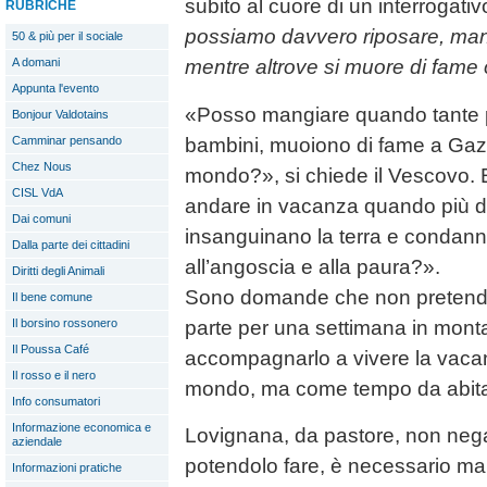
subito al cuore di un interrogati
RUBRICHE
possiamo davvero riposare, mangi
50 & più per il sociale
A domani
mentre altrove si muore di fame
Appunta l'evento
«Posso mangiare quando tante p
Bonjour Valdotains
bambini, muoiono di fame a Gaza 
Camminar pensando
Chez Nous
mondo?», si chiede il Vescovo. 
CISL VdA
andare in vacanza quando più di 
Dai comuni
insanguinano la terra e condanna
Dalla parte dei cittadini
all’angoscia e alla paura?».
Diritti degli Animali
Sono domande che non pretendon
Il bene comune
parte per una settimana in monta
Il borsino rossonero
Il Poussa Café
accompagnarlo a vivere la vaca
Il rosso e il nero
mondo, ma come tempo da abitar
Info consumatori
Informazione economica e
Lovignana, da pastore, non nega
aziendale
potendolo fare, è necessario ma
Informazioni pratiche