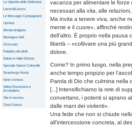
vacanza per alimentare le forze e
La Vignetta della Settimana
Lavoro&Lavoro
necessari alla vita, alle relazioni,
Le Messager Campagnard
Ma invita a tenere viva, anche n
LibrArte
mente e il cuore», affinché restin
Mondo Artigiano
dell’altro. È proprio nella pausa 
Montagna VdA
libertà – «coltivare una più gran
Oroscopo
dolore.
Paladino dei diritti
Salute in Valle d'Aosta
Come? In primo luogo, nella pre
Speciale Saison Culturelle
anche tempo propizio per l’ascol
Strasburgo-Aosta
Varie cronaca
Parola di Dio che culmina nella 
Velina Rossonera e
[...] Intensifichiamo la rete di sup
Arcobaleno
convertano, i potenti si aprano a
Vite in ascesa
dalle mani dei violenti».
Zona Franca
Una fede che non si chiude nell
all’intercessione concreta, al desi