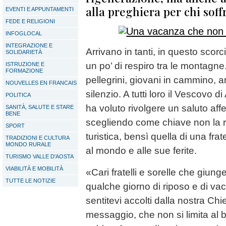
alla preghiera per chi soff
EVENTI E APPUNTAMENTI
FEDE E RELIGIONI
INFOGLOCAL
INTEGRAZIONE E
Arrivano in tanti, in questo scorci
SOLIDARIETÀ
un po’ di respiro tra le montagne
ISTRUZIONE E
FORMAZIONE
pellegrini, giovani in cammino, a
NOUVELLES EN FRANCAIS
silenzio. A tutti loro il Vescovo 
POLITICA
ha voluto rivolgere un saluto af
SANITÀ, SALUTE E STARE
BENE
scegliendo come chiave non la r
SPORT
turistica, bensì quella di una frat
TRADIZIONI E CULTURA
MONDO RURALE
al mondo e alle sue ferite.
TURISMO VALLE D'AOSTA
VIABILITÀ E MOBILITÀ
«Cari fratelli e sorelle che giung
TUTTE LE NOTIZIE
qualche giorno di riposo e di vac
sentitevi accolti dalla nostra Chi
messaggio, che non si limita al