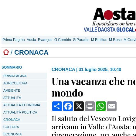
Prima Pagina
Aosta
Evançon
G.Combin
G.Paradis
M.Emilius
M.Rose
M.Cerv
/
CRONACA
SOMMARIO
CRONACA
|
31 luglio 2025, 10:40
PRIMA PAGINA
Una vacanza che no
AGRICOLTURA
mondo
AMBIENTE
ATTUALITÀ
Condividi
Facebook
X
Print
WhatsApp
Email
ATTUALITÀ ECONOMIA
ATTUALITÀ POLITICA
Il saluto del Vescovo Lovig
CRONACA
arrivano in Valle d’Aosta: u
CULTURA
rigenerazione, ma anche al
ECONOMIA