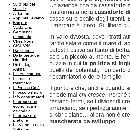
50 & più per il
Un’azienda che da cassaforte e
sociale
trasformata nella
cassaforte d
A domani
cassa sulle spalle degli utenti.
Appunta l'evento
Bonjour
il mercato è libero. Sì, libero d
Valdotains
Camminar
In Valle d’Aosta, dove i tratti a
pensando
Chez Nous
tariffe salate come il mare di 
CISL VdA
batosta estiva sa tanto di beffa
Dai comuni
Dalla parte dei
solo un piccolo aumento. È l’en
cittadini
puzzle in cui
la politica si in
Diritti degli
Animali
quella dei potentati, non certo q
Il bene comune
risparmiatori o delle famiglie.
Il borsino
rossonero
Il punto è che, anche quando si 
Il Poussa Café
Il rosso e il nero
chiede mai
chi cresce
. Perché s
Info consumatori
restano fermi, se i dividendi c
Informazione
economica e
arrancano, se i pedaggi aumenta
aziendale
si sbriciolano… allora non è cr
Informazioni
pratiche
mascherata da sviluppo
.
La Vignetta della
Settimana