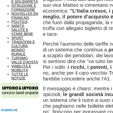
E SOLIDARIETÀ
suo vice Matteo si cimentano ne
ISTRUZIONE E
FORMAZIONE
economica:
"L’Italia cresce, 
NOUVELLES EN
meglio, il potere d’acquisto
FRANCAIS
POLITICA
che fuori dalla propaganda, la r
SANITÀ,
truffa con allegato biglietto di
SALUTE E
e tace.
STARE BENE
SPORT
TRADIZIONI E
Perché l’aumento delle tariffe n
CULTURA
di un sistema che continua a
p
MONDO
RURALE
a scapito dei pendolari, dei lav
TURISMO
si sentono dire che "va tutto b
VALLE D'AOSTA
VIABILITÀ E
Per i soliti:
i ricchi, i potenti, 
MOBILITÀ
no, anche per il caro vecchio T
TUTTE LE
farebbe concedere anche l’A1.
NOTIZIE
Il messaggio è chiaro: mentre i 
spiccioli,
le grandi società in
un sistema che li nutre a suon 
che paghiamo nelle bollette ele
RUBRICHE
po’, finiscono per ingrassare c