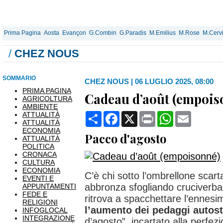
Prima Pagina
Aosta
Evançon
G.Combin
G.Paradis
M.Emilius
M.Rose
M.Cerv
/
CHEZ NOUS
SOMMARIO
CHEZ NOUS
|
06 LUGLIO 2025, 08:00
PRIMA PAGINA
Cadeau d’août (empois
AGRICOLTURA
AMBIENTE
ATTUALITÀ
Condividi
Facebook
X
Print
WhatsApp
Email
ATTUALITÀ
ECONOMIA
Pacco d'agosto
ATTUALITÀ
POLITICA
CRONACA
CULTURA
ECONOMIA
C’è chi sotto l’ombrellone scarta
EVENTI E
abbronza sfogliando cruciverb
APPUNTAMENTI
FEDE E
ritrova a spacchettare l’ennesi
RELIGIONI
l’aumento dei pedaggi autost
INFOGLOCAL
INTEGRAZIONE
d’agosto”, incartato alla perfez