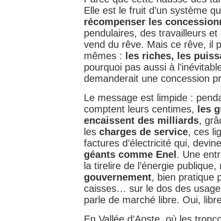
Elle est le fruit d’un système q
récompenser les concession
pendulaires, des travailleurs et 
vend du rêve. Mais ce rêve, il p
mêmes :
les riches, les puis
pourquoi pas aussi à l’inévitable
demanderait une concession pri
Le message est limpide : penda
comptent leurs centimes,
les 
encaissent des milliards
, gr
les
charges de service
, ces l
factures d’électricité qui, devin
géants comme Enel
. Une ent
la tirelire de l’énergie publique
gouvernement
, bien pratique 
caisses… sur le dos des usager
parle de marché libre. Oui, lib
En Vallée d’Aoste, où les tronç