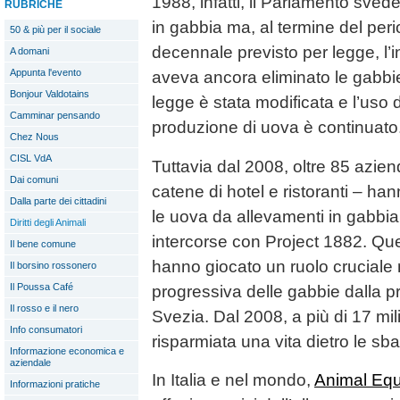
1988, infatti, il Parlamento sved
RUBRICHE
in gabbia ma, al termine del peri
50 & più per il sociale
decennale previsto per legge, l’
A domani
Appunta l'evento
aveva ancora eliminato le gabbi
Bonjour Valdotains
legge è stata modificata e l’uso 
Camminar pensando
produzione di uova è continuato
Chez Nous
CISL VdA
Tuttavia dal 2008, oltre 85 aziend
Dai comuni
catene di hotel e ristoranti – ha
Dalla parte dei cittadini
le uova da allevamenti in gabbia
Diritti degli Animali
intercorse con Project 1882. Que
Il bene comune
hanno giocato un ruolo cruciale 
Il borsino rossonero
Il Poussa Café
progressiva delle gabbie dalla p
Il rosso e il nero
Svezia. Dal 2008, a più di 17 mili
Info consumatori
risparmiata una vita dietro le sba
Informazione economica e
aziendale
In Italia e nel mondo,
Animal Equ
Informazioni pratiche