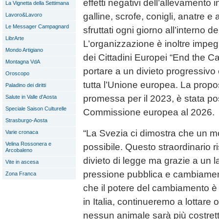
effetti negativi dell’allevamento 
La Vignetta della Settimana
galline, scrofe, conigli, anatre e a
Lavoro&Lavoro
Le Messager Campagnard
sfruttati ogni giorno all’interno de
LibrArte
L’organizzazione è inoltre impegn
Mondo Artigiano
dei Cittadini Europei “End the 
Montagna VdA
portare a un divieto progressivo 
Oroscopo
tutta l’Unione europea. La propos
Paladino dei diritti
promessa per il 2023, è stata pos
Salute in Valle d'Aosta
Speciale Saison Culturelle
Commissione europea al 2026.
Strasburgo-Aosta
“La Svezia ci dimostra che un 
Varie cronaca
Velina Rossonera e
possibile. Questo straordinario r
Arcobaleno
divieto di legge ma grazie a un l
Vite in ascesa
pressione pubblica e cambiament
Zona Franca
che il potere del cambiamento è
in Italia, continueremo a lottare
nessun animale sarà più costrett