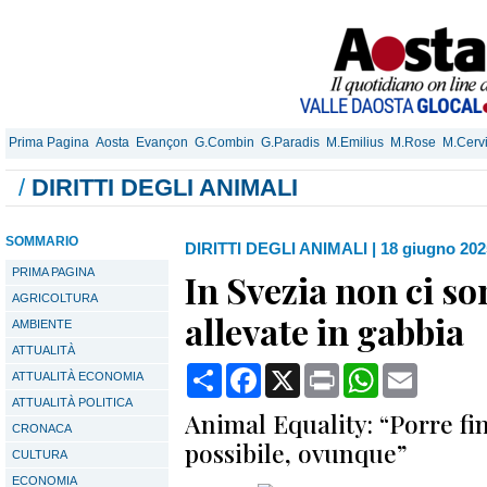
Prima Pagina
Aosta
Evançon
G.Combin
G.Paradis
M.Emilius
M.Rose
M.Cerv
/
DIRITTI DEGLI ANIMALI
SOMMARIO
DIRITTI DEGLI ANIMALI
|
18 giugno 202
PRIMA PAGINA
In Svezia non ci so
AGRICOLTURA
allevate in gabbia
AMBIENTE
ATTUALITÀ
Condividi
Facebook
X
Print
WhatsApp
Email
ATTUALITÀ ECONOMIA
ATTUALITÀ POLITICA
Animal Equality: “Porre fin
CRONACA
possibile, ovunque”
CULTURA
ECONOMIA