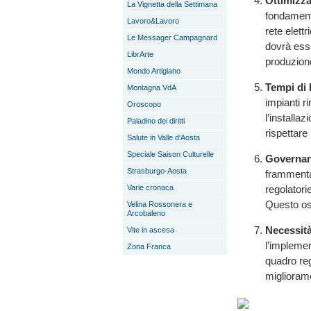
Ottimizza
La Vignetta della Settimana
fondament
Lavoro&Lavoro
rete elett
Le Messager Campagnard
dovrà esse
LibrArte
produzion
Mondo Artigiano
Tempi di 
Montagna VdA
impianti r
Oroscopo
l’installa
Paladino dei diritti
rispettare
Salute in Valle d'Aosta
Speciale Saison Culturelle
Governanc
Strasburgo-Aosta
frammentat
regolatorie
Varie cronaca
Questo ost
Velina Rossonera e
Arcobaleno
Necessità
Vite in ascesa
l’implemen
Zona Franca
quadro reg
migliorame