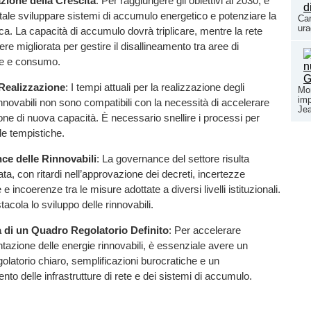
zione della Crescita
: Per raggiungere gli obiettivi al 2030, è
ale sviluppare sistemi di accumulo energetico e potenziare la
Car
ura
rica. La capacità di accumulo dovrà triplicare, mentre la rete
re migliorata per gestire il disallineamento tra aree di
e e consumo.
Realizzazione
: I tempi attuali per la realizzazione degli
Mon
imp
innovabili non sono compatibili con la necessità di accelerare
Jea
zione di nuova capacità. È necessario snellire i processi per
 le tempistiche.
e delle Rinnovabili
: La governance del settore risulta
a, con ritardi nell’approvazione dei decreti, incertezze
 e incoerenze tra le misure adottate a diversi livelli istituzionali.
acola lo sviluppo delle rinnovabili.
 di un Quadro Regolatorio Definito
: Per accelerare
tazione delle energie rinnovabili, è essenziale avere un
olatorio chiaro, semplificazioni burocratiche e un
nto delle infrastrutture di rete e dei sistemi di accumulo.