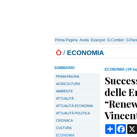
Prima Pagina
Aosta
Evançon
G.Combin
G.Para
/
ECONOMIA
SOMMARIO
ECONOMIA
|
09 lu
Succes
PRIMA PAGINA
AGRICOLTURA
delle E
AMBIENTE
ATTUALITÀ
“Renew
ATTUALITÀ ECONOMIA
Vincen
ATTUALITÀ POLITICA
CRONACA
Condividi
Face
CULTURA
ECONOMIA