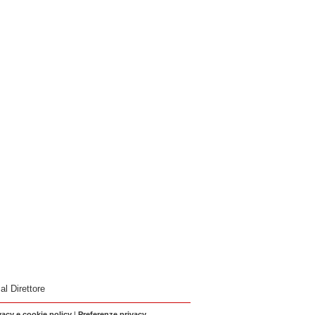
 al Direttore
vacy e cookie policy
|
Preferenze privacy