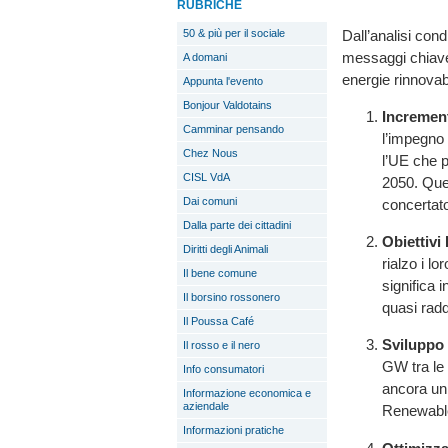
RUBRICHE
Dall’analisi con
50 & più per il sociale
messaggi chiave 
A domani
energie rinnovabi
Appunta l'evento
Bonjour Valdotains
Increment
Camminar pensando
l’impegno 
Chez Nous
l’UE che p
CISL VdA
2050. Que
Dai comuni
concertato
Dalla parte dei cittadini
Obiettivi 
Diritti degli Animali
rialzo i lo
Il bene comune
significa 
Il borsino rossonero
quasi radd
Il Poussa Café
Sviluppo
Il rosso e il nero
GW tra le 
Info consumatori
ancora un 
Informazione economica e
aziendale
Renewable
Informazioni pratiche