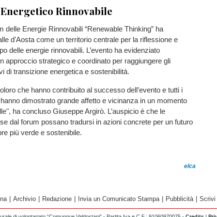
Energetico Rinnovabile
m delle Energie Rinnovabili “Renewable Thinking” ha
le d'Aosta come un territorio centrale per la riflessione e
po delle energie rinnovabili. L’evento ha evidenziato
un approccio strategico e coordinato per raggiungere gli
vi di transizione energetica e sostenibilità.
coloro che hanno contribuito al successo dell’evento e tutti i
e hanno dimostrato grande affetto e vicinanza in un momento
Valle", ha concluso Giuseppe Argirò. L’auspicio è che le
se dal forum possano tradursi in azioni concrete per un futuro
e più verde e sostenibile.
elca
ina
|
Archivio
|
Redazione
|
Invia un Comunicato Stampa
|
Pubblicità
|
Scrivi
rale di volontariato “Comunque Valdostani” - Partita Iva e C.F.: 91060970075 -
Credits
|
Pri