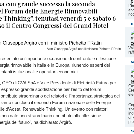
sa con grande successo la seconda
L’i
el Forum delle Energie Rinnovabili
anc
ric
 Thinking”, tenutasi venerdì 5 e sabato 6
m
so il Centro Congressi del Grand Hotel
Val
A sn Giuseppe Argirò con il ministro Pichetto FRatin
raf
resentato un’importante occasione di confronto e riflessione
s
nergia rinnovabile in Italia e in Europa, riunendo esperti del
ntanti istituzionali e operatori economici.
 CEO di CVA SpA e Vice Presidente di Elettricità Futura per
Cas
 ha espresso grande soddisfazione per l’esito del forum,
Cre
ele
contributo straordinario dei relatori e l’importanza strategica dei
Abbiamo concluso il secondo Forum nazionale delle Energie
Cog
alle d’Aosta, Renewable Thinking. Un evento con relatori
spe
ind
anno dato uno straordinario contributo alla riflessione
di 
pre
nergia del futuro", ha dichiarato Argirò.
v