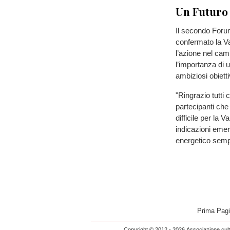
Un Futuro 
Il secondo Foru
confermato la Val
l’azione nel cam
l’importanza di 
ambiziosi obietti
"Ringrazio tutti 
partecipanti ch
difficile per la 
indicazioni emer
energetico sempr
Prima Pag
Copyright © 2012 - 2026 Associazione cultu