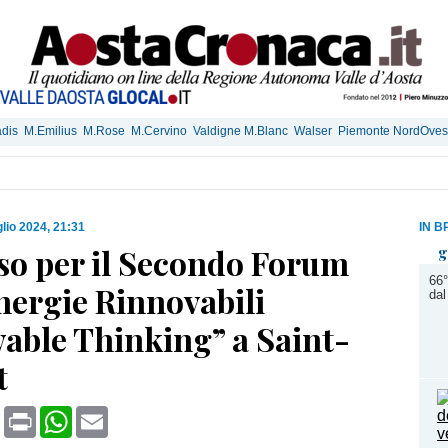
dis
M.Emilius
M.Rose
M.Cervino
Valdigne M.Blanc
Walser
Piemonte NordOves
glio 2024, 21:31
IN B
so per il Secondo Forum
g
66°
nergie Rinnovabili
dal
able Thinking” a Saint-
t
book
X
Print
WhatsApp
Email