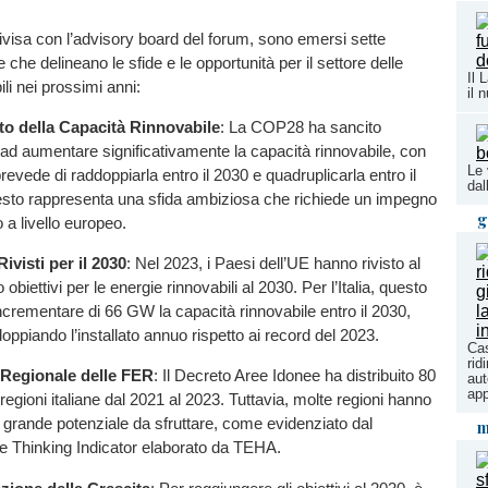
divisa con l’advisory board del forum, sono emersi sette
che delineano le sfide e le opportunità per il settore delle
Il 
li nei prossimi anni:
il 
o della Capacità Rinnovabile
: La COP28 ha sancito
ad aumentare significativamente la capacità rinnovabile, con
Le 
revede di raddoppiarla entro il 2030 e quadruplicarla entro il
da
sto rappresenta una sfida ambiziosa che richiede un impegno
g
 a livello europeo.
Rivisti per il 2030
: Nel 2023, i Paesi dell’UE hanno rivisto al
ro obiettivi per le energie rinnovabili al 2030. Per l’Italia, questo
incrementare di 66 GW la capacità rinnovabile entro il 2030,
oppiando l’installato annuo rispetto ai record del 2023.
Cas
rid
 Regionale delle FER
: Il Decreto Aree Idonee ha distribuito 80
aut
app
regioni italiane dal 2021 al 2023. Tuttavia, molte regioni hanno
grande potenziale da sfruttare, come evidenziato dal
m
 Thinking Indicator elaborato da TEHA.