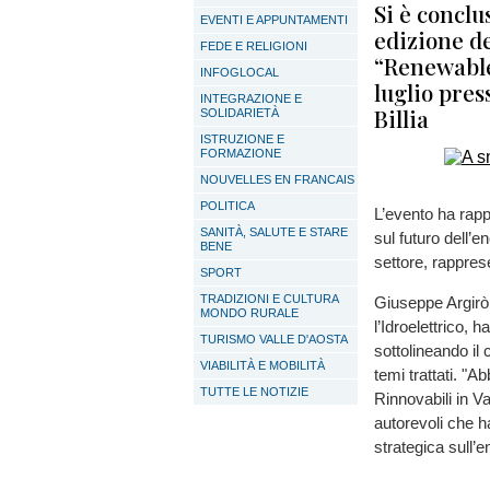
Si è conclu
EVENTI E APPUNTAMENTI
edizione d
FEDE E RELIGIONI
“Renewable
INFOGLOCAL
luglio pres
INTEGRAZIONE E
Billia
SOLIDARIETÀ
ISTRUZIONE E
FORMAZIONE
NOUVELLES EN FRANCAIS
POLITICA
L’evento ha rapp
SANITÀ, SALUTE E STARE
sul futuro dell’e
BENE
settore, rapprese
SPORT
TRADIZIONI E CULTURA
Giuseppe Argirò,
MONDO RURALE
l’Idroelettrico,
TURISMO VALLE D'AOSTA
sottolineando il 
VIABILITÀ E MOBILITÀ
temi trattati. "
TUTTE LE NOTIZIE
Rinnovabili in V
autorevoli che h
strategica sull’e