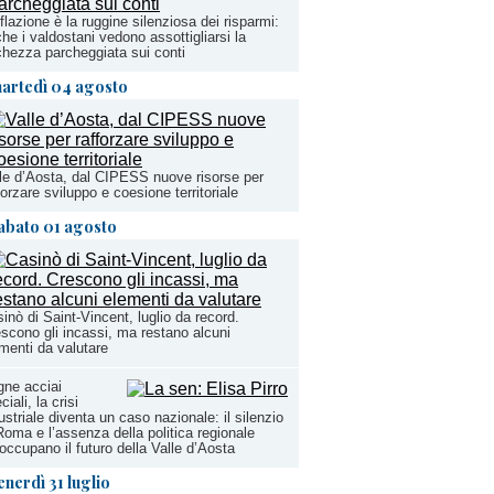
nflazione è la ruggine silenziosa dei risparmi:
he i valdostani vedono assottigliarsi la
chezza parcheggiata sui conti
artedì 04 agosto
le d’Aosta, dal CIPESS nuove risorse per
forzare sviluppo e coesione territoriale
abato 01 agosto
inò di Saint-Vincent, luglio da record.
scono gli incassi, ma restano alcuni
menti da valutare
ne acciai
ciali, la crisi
ustriale diventa un caso nazionale: il silenzio
Roma e l’assenza della politica regionale
occupano il futuro della Valle d’Aosta
enerdì 31 luglio