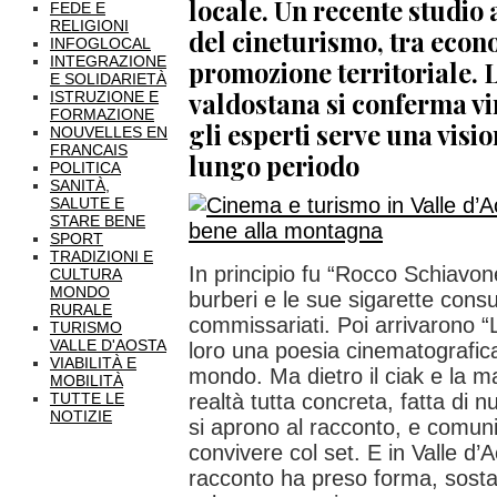
locale. Un recente studio 
FEDE E
RELIGIONI
del cineturismo, tra econ
INFOGLOCAL
INTEGRAZIONE
promozione territoriale. 
E SOLIDARIETÀ
valdostana si conferma v
ISTRUZIONE E
FORMAZIONE
gli esperti serve una visio
NOUVELLES EN
FRANCAIS
lungo periodo
POLITICA
SANITÀ,
SALUTE E
STARE BENE
SPORT
TRADIZIONI E
In principio fu “Rocco Schiavone
CULTURA
MONDO
burberi e le sue sigarette cons
RURALE
commissariati. Poi arrivarono 
TURISMO
VALLE D'AOSTA
loro una poesia cinematografica 
VIABILITÀ E
mondo. Ma dietro il ciak e la ma
MOBILITÀ
TUTTE LE
realtà tutta concreta, fatta di nu
NOTIZIE
si aprono al racconto, e comun
convivere col set. E in Valle d’
racconto ha preso forma, sosta