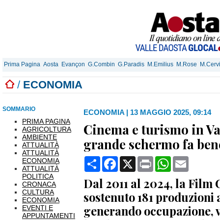
Prima Pagina
Aosta
Evançon
G.Combin
G.Paradis
M.Emilius
M.Rose
M.Cerv
/
ECONOMIA
SOMMARIO
ECONOMIA
|
13 MAGGIO 2025, 09:14
PRIMA PAGINA
Cinema e turismo in Val
AGRICOLTURA
AMBIENTE
grande schermo fa ben
ATTUALITÀ
ATTUALITÀ
Condividi
Facebook
X
Print
WhatsApp
Email
ECONOMIA
ATTUALITÀ
POLITICA
Dal 2011 al 2024, la Fil
CRONACA
CULTURA
sostenuto 181 produzioni 
ECONOMIA
generando occupazione, vi
EVENTI E
APPUNTAMENTI