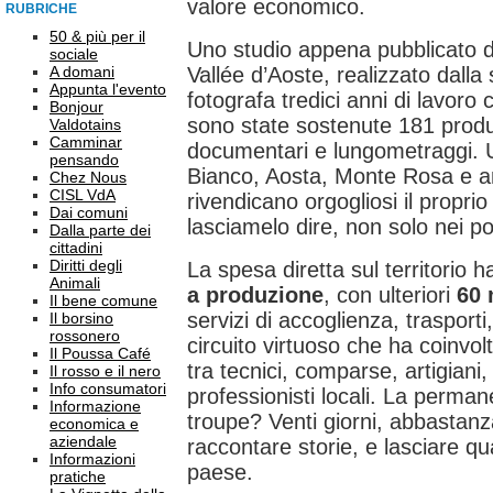
valore economico.
RUBRICHE
50 & più per il
Uno studio appena pubblicato 
sociale
A domani
Vallée d’Aoste, realizzato dal
Appunta l'evento
fotografa tredici anni di lavoro
Bonjour
sono state sostenute 181 produz
Valdotains
Camminar
documentari e lungometraggi. U
pensando
Bianco, Aosta, Monte Rosa e an
Chez Nous
CISL VdA
rivendicano orgogliosi il propri
Dai comuni
lasciamelo dire, non solo nei p
Dalla parte dei
cittadini
Diritti degli
La spesa diretta sul territorio 
Animali
a produzione
, con ulteriori
60 
Il bene comune
servizi di accoglienza, trasport
Il borsino
rossonero
circuito virtuoso che ha coinvol
Il Poussa Café
tra tecnici, comparse, artigiani,
Il rosso e il nero
Info consumatori
professionisti locali. La perma
Informazione
troupe? Venti giorni, abbastanz
economica e
aziendale
raccontare storie, e lasciare qu
Informazioni
paese.
pratiche