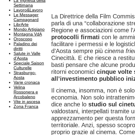
La Vignetta della
Settimana
Lavoro&Lavoro
Le Messager
La Direttrice della Film Commi
Campagnard
parla di una “collaborazione st
LibrArte
Mondo Artigiano
Regione e associazioni come 
Montagna VdA
protocolli firmati
con le ammini
Oroscopo
facilitare i permessi e le logist
Paladino dei
diritti
d’Aosta sempre più
cinema frie
Salute in Valle
Cinecittà. E che riesce a restitu
d'Aosta
Speciale Saison
basti pensare che alcune prod
Culturelle
ritorni economici
cinque volte 
Strasburgo-
Aosta
all’investimento pubblico ini
Varie cronaca
Velina
Il cinema, insomma, non è sol
Rossonera e
economia. Non solo intrattenime
Arcobaleno
Vite in ascesa
dice anche lo
studio sul cine
Zona Franca
valdostani, interpellati tramite
apprezzamento per questa for
territoriale. Anzi, spesso scopr
proprio grazie al cinema. Come d