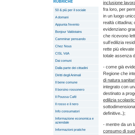
RUBRICHE
inclusione lavor
fra loro, per per
50 & più per il sociale
in un luogo unic
A domani
realtà cittadina;
Appunta l'evento
evidenziano grand
Bonjour Valdotains
che ricevono let
Camminar pensando
sull'edilizia res
Chez Nous
rette più elevat
CISL VdA
totale assenza d
Dai comuni
- come già evide
Dalla parte dei cittadini
Regione che int
Diritti degli Animali
di natura sanitar
Il bene comune
integrato con un
Il borsino rossonero
destinato a proge
Il Poussa Café
edilizia scolasti
Il rosso e il nero
sottodimensionat
Info consumatori
definitive..);
Informazione economica e
aziendale
- mentre da un l
Informazioni pratiche
consumo di suo