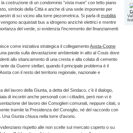
 la costruzione di un condominio "vista mare" con tetto piano
sto, simbolo della Città e anche di una sede imponente per
estri di sci vicino alla torre piezometrica. Si parla di
mobilità
Val
fini
 vengono acquistati bus a idrogeno anziché elettrici e mentre
mportanza del verde, si evidenzia l’incremento dei finanziamenti
nisce come iniziativa strategica il collegamento
Aosta-Cogne
na parola sulla devastazione ambientale in atto al Couis dove
udenti allo sbancamento di una cresta e alla colata di cemento
orante da
Guerre stellari
, quando il principale problema è il
osta con il resto del territorio regionale, nazionale e
rza del lavoro della Giunta, a detta del Sindaco, c’è il dialogo,
iaia di incontri anche personali con i cittadini, però non vi è
sentazione del lavoro dei Consiglieri comunali, neppure citati, o
amente tramite la Presidenza del Consiglio, né del raccordo con
e. Una Giunta chiusa nella torre d’avorio.
i evidenziano rispetto alle non scelte sul mercato coperto o su