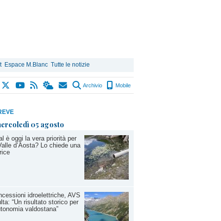
t
Espace M.Blanc
Tutte le notizie
Archivio
Mobile
REVE
ercoledì 05 agosto
l è oggi la vera priorità per
Valle d’Aosta? Lo chiede una
trice
cessioni idroelettriche, AVS
lta: “Un risultato storico per
utonomia valdostana”