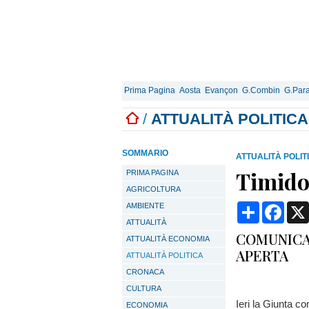
Prima Pagina
Aosta
Evançon
G.Combin
G.Para
/
ATTUALITÀ POLITICA
SOMMARIO
ATTUALITÀ POLIT
Timido
PRIMA PAGINA
AGRICOLTURA
Condividi
Face
AMBIENTE
ATTUALITÀ
COMUNICA
ATTUALITÀ ECONOMIA
APERTA
ATTUALITÀ POLITICA
CRONACA
CULTURA
Ieri la Giunta c
ECONOMIA