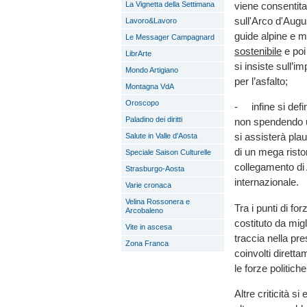
La Vignetta della Settimana
viene consentita
sull'Arco d'Augu
Lavoro&Lavoro
guide alpine e ma
Le Messager Campagnard
sostenibile
e poi
LibrArte
si insiste sull’i
Mondo Artigiano
per l’asfalto;
Montagna VdA
Oroscopo
- infine si defi
Paladino dei diritti
non spendendo u
si assisterà pla
Salute in Valle d'Aosta
di un mega rist
Speciale Saison Culturelle
collegamento di A
Strasburgo-Aosta
internazionale.
Varie cronaca
Velina Rossonera e
Tra i punti di fo
Arcobaleno
costituto da migl
Vite in ascesa
traccia nella pre
Zona Franca
coinvolti dirett
le forze politich
Altre criticità s