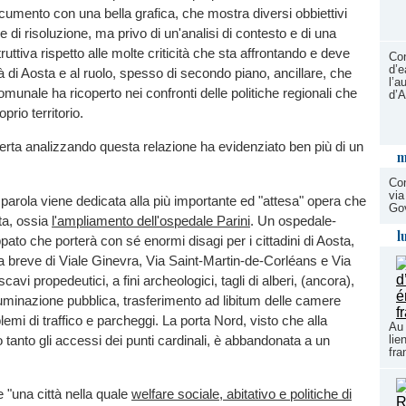
mento con una bella grafica, che mostra diversi obbiettivi
se di risoluzione, ma privo di un'analisi di contesto e di una
truttiva rispetto alle molte criticità che sta affrontando e deve
Con
d’e
tà di Aosta e al ruolo, spesso di secondo piano, ancillare, che
l’a
munale ha ricoperto nei confronti delle politiche regionali che
d’A
prio territorio.
erta analizzando questa relazione ha evidenziato ben più di un
m
Con
via
rola viene dedicata alla più importante ed "attesa" opera che
Gov
ta, ossia
l'ampliamento dell'ospedale Parini
. Un ospedale-
l
pato che porterà con sé enormi disagi per i cittadini di Aosta,
a breve di Viale Ginevra, Via Saint-Martin-de-Corléans e Via
cavi propedeutici, a fini archeologici, tagli di alberi, (ancora),
lluminazione pubblica, trasferimento ad libitum delle camere
emi di traffico e parcheggi. La porta Nord, visto che alla
Au 
 tanto gli accessi dei punti cardinali, è abbandonata a un
lie
fr
e "una città nella quale
welfare sociale, abitativo e politiche di