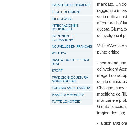
mandato. Un docu
EVENTI E APPUNTAMENTI
raggiunti o in fa
FEDE E RELIGIONI
seria critica cos
INFOGLOCAL
affrontare la Cit
INTEGRAZIONE E
questa Giunta co
SOLIDARIETÀ
coinvolgono il pro
ISTRUZIONE E
FORMAZIONE
Valle d'Aosta Ap
NOUVELLES EN FRANCAIS
punto critico:
POLITICA
SANITÀ, SALUTE E STARE
- nemmeno una pa
BENE
coinvolgerà Aos
SPORT
megalitico rattop
TRADIZIONI E CULTURA
con la chiusura 
MONDO RURALE
Chaligne, nuovi s
TURISMO VALLE D'AOSTA
modifiche dell'i
VIABILITÀ E MOBILITÀ
mortuarie e probl
TUTTE LE NOTIZIE
Giunta piacciono
tragico destino;
- la dichiarazion