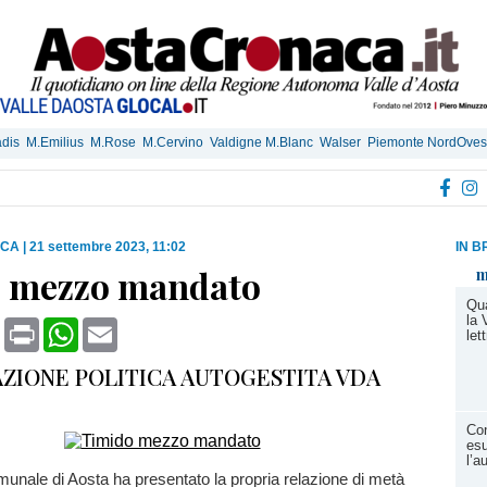
dis
M.Emilius
M.Rose
M.Cervino
Valdigne M.Blanc
Walser
Piemonte NordOves
ICA
|
21 settembre 2023, 11:02
IN B
 mezzo mandato
m
Qua
la 
book
X
Print
WhatsApp
Email
let
ZIONE POLITICA AUTOGESTITA VDA
Con
esu
l’a
omunale di Aosta ha presentato la propria relazione di metà