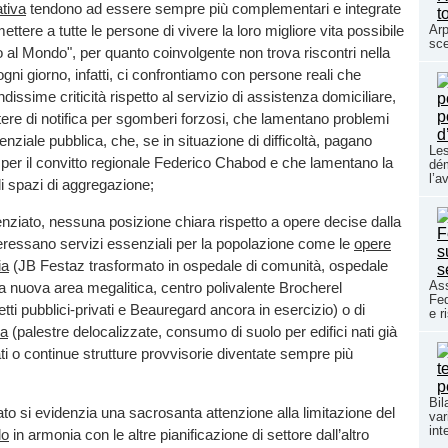
ativa
tendono ad essere sempre più complementari e integrate
mettere a tutte le persone di vivere la loro migliore vita possibile
Arp
sce
o al Mondo", per quanto coinvolgente non trova riscontri nella
 ogni giorno, infatti, ci confrontiamo con persone reali che
issime criticità rispetto al servizio di assistenza domiciliare,
tere di notifica per sgomberi forzosi, che lamentano problemi
idenziale pubblica, che, se in situazione di difficoltà, pagano
Les
e per il convitto regionale Federico Chabod e che lamentano la
dém
l’a
i spazi di aggregazione;
nziato, nessuna posizione chiara rispetto a opere decise dalla
eressano servizi essenziali per la popolazione come le
opere
ia
(JB Festaz trasformato in ospedale di comunità, ospedale
Ass
a nuova area megalitica, centro polivalente Brocherel
Fed
tti pubblici-privati e Beauregard ancora in esercizio) o di
e r
ca
(palestre delocalizzate, consumo di suolo per edifici nati già
i o continue strutture provvisorie diventate sempre più
Bil
ato si evidenzia una sacrosanta attenzione alla limitazione del
var
int
lo
in armonia con le altre pianificazione di settore dall’altro