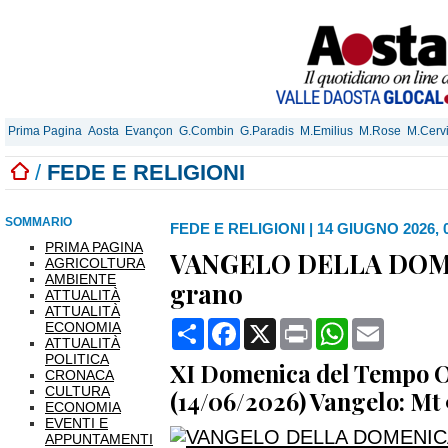
Prima Pagina
Aosta
Evançon
G.Combin
G.Paradis
M.Emilius
M.Rose
M.Cerv
/
FEDE E RELIGIONI
SOMMARIO
FEDE E RELIGIONI
|
14 GIUGNO 2026, 
PRIMA PAGINA
VANGELO DELLA DOMEN
AGRICOLTURA
AMBIENTE
grano
ATTUALITÀ
ATTUALITÀ
Condividi
Facebook
X
Print
WhatsApp
Email
ECONOMIA
ATTUALITÀ
POLITICA
XI Domenica del Tempo O
CRONACA
CULTURA
(14/06/2026) Vangelo: Mt 
ECONOMIA
EVENTI E
APPUNTAMENTI