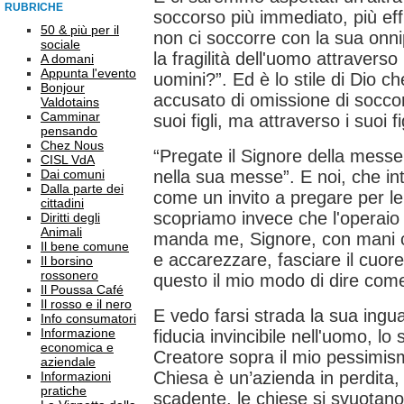
RUBRICHE
soccorso più immediato, più eff
50 & più per il
non ci soccorre con la sua on
sociale
la fragilità dell'uomo attraverso 
A domani
Appunta l'evento
uomini?”. Ed è lo stile di Dio c
Bonjour
accusato di omissione di soccor
Valdotains
Camminar
suoi figli, ma attraverso i suoi fig
pensando
Chez Nous
“Pregate il Signore della mess
CISL VdA
Dai comuni
nella sua messe”. E noi, che in
Dalla parte dei
come un invito a pregare per le
cittadini
scopriamo invece che l'operaio
Diritti degli
Animali
manda me, Signore, con mani 
Il bene comune
e accarezzare, fasciare il cuor
Il borsino
rossonero
questo il mio modo di dire come
Il Poussa Café
Il rosso e il nero
E vedo farsi strada la sua ingua
Info consumatori
Informazione
fiducia invincibile nell'uomo, lo
economica e
Creatore sopra il mio pessimis
aziendale
Chiesa è un’azienda in perdita
Informazioni
pratiche
scadente, le chiese si svuotano”