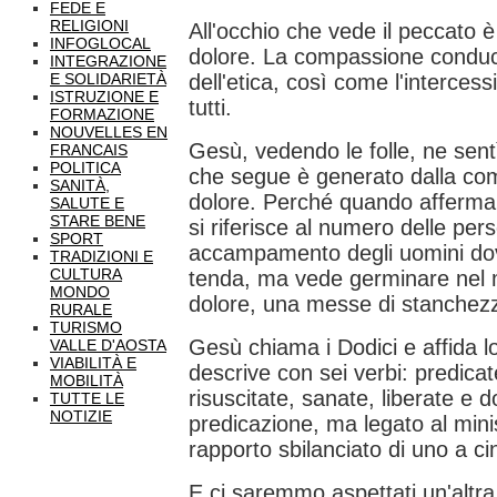
FEDE E
RELIGIONI
All'occhio che vede il peccato è
INFOGLOCAL
dolore. La compassione conduce 
INTEGRAZIONE
E SOLIDARIETÀ
dell'etica, così come l'interce
ISTRUZIONE E
tutti.
FORMAZIONE
NOUVELLES EN
Gesù, vedendo le folle, ne sen
FRANCAIS
POLITICA
che segue è generato dalla com
SANITÀ,
dolore. Perché quando afferma:
SALUTE E
STARE BENE
si riferisce al numero delle per
SPORT
accampamento degli uomini dov
TRADIZIONI E
CULTURA
tenda, ma vede germinare nel 
MONDO
dolore, una messe di stanchezz
RURALE
TURISMO
Gesù chiama i Dodici e affida 
VALLE D'AOSTA
VIABILITÀ E
descrive con sei verbi: predicate
MOBILITÀ
risuscitate, sanate, liberate e d
TUTTE LE
NOTIZIE
predicazione, ma legato al minis
rapporto sbilanciato di uno a ci
E ci saremmo aspettati un'altra 