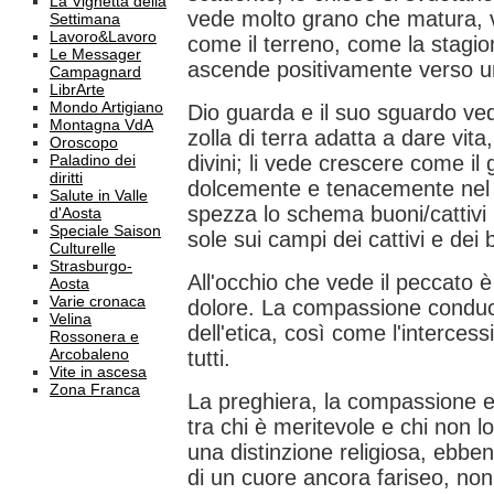
La Vignetta della
vede molto grano che matura, 
Settimana
Lavoro&Lavoro
come il terreno, come la stagio
Le Messager
ascende positivamente verso un'e
Campagnard
LibrArte
Mondo Artigiano
Dio guarda e il suo sguardo ve
Montagna VdA
zolla di terra adatta a dare vit
Oroscopo
Paladino dei
divini; li vede crescere come i
diritti
dolcemente e tenacemente nel
Salute in Valle
spezza lo schema buoni/cattivi (
d'Aosta
Speciale Saison
sole sui campi dei cattivi e dei 
Culturelle
Strasburgo-
All'occhio che vede il peccato è
Aosta
Varie cronaca
dolore. La compassione conduce 
Velina
dell'etica, così come l'interce
Rossonera e
Arcobaleno
tutti.
Vite in ascesa
Zona Franca
La preghiera, la compassione e 
tra chi è meritevole e chi non 
una distinzione religiosa, ebben
di un cuore ancora fariseo, non