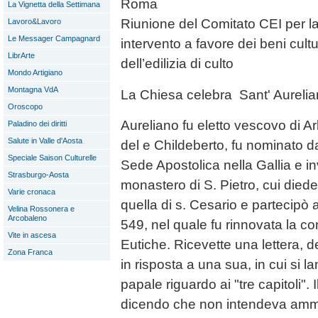
Roma
La Vignetta della Settimana
Riunione del Comitato CEI per la 
Lavoro&Lavoro
Le Messager Campagnard
intervento a favore dei beni cultu
LibrArte
dell’edilizia di culto
Mondo Artigiano
Montagna VdA
La Chiesa celebra Sant' Aurelia
Oroscopo
Aureliano fu eletto vescovo di Ar
Paladino dei diritti
Salute in Valle d'Aosta
del e Childeberto, fu nominato da
Speciale Saison Culturelle
Sede Apostolica nella Gallia e inv
Strasburgo-Aosta
monastero di S. Pietro, cui diede
Varie cronaca
quella di s. Cesario e partecipò a
Velina Rossonera e
Arcobaleno
549, nel quale fu rinnovata la c
Vite in ascesa
Eutiche. Ricevette una lettera, de
Zona Franca
in risposta a una sua, in cui si 
papale riguardo ai "tre capitoli". I
dicendo che non intendeva amm