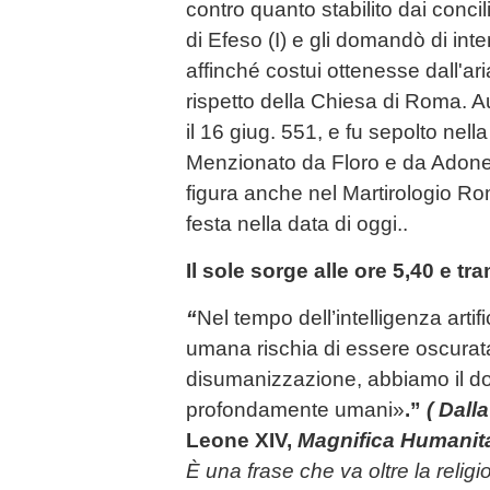
contro quanto stabilito dai concil
di Efeso (I) e gli domandò di int
affinché costui ottenesse dall'aria
rispetto della Chiesa di Roma. A
il 16 giug. 551, e fu sepolto nella
Menzionato da Floro e da Adone,
figura anche nel Martirologio Ro
festa nella data di oggi..
Il sole sorge alle ore 5,40 e t
“
Nel tempo dell’intelligenza artific
umana rischia di essere oscurat
disumanizzazione, abbiamo il do
profondamente umani»
.”
( Dall
Leone XIV,
Magnifica Humanit
È una frase che va oltre la religio