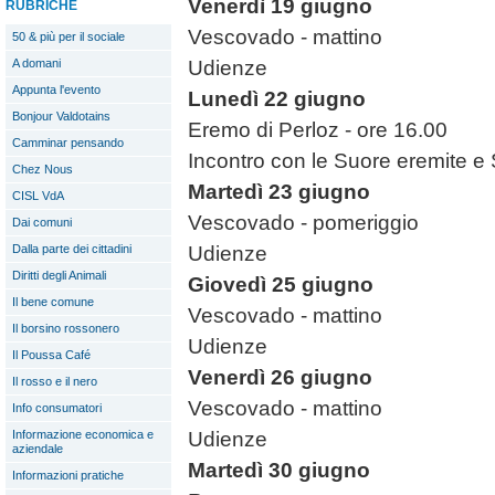
Venerdì 19 giugno
RUBRICHE
Vescovado - mattino
50 & più per il sociale
A domani
Udienze
Appunta l'evento
Lunedì 22 giugno
Bonjour Valdotains
Eremo di Perloz - ore 16.00
Camminar pensando
Incontro con le Suore eremite e
Chez Nous
Martedì 23 giugno
CISL VdA
Vescovado - pomeriggio
Dai comuni
Dalla parte dei cittadini
Udienze
Diritti degli Animali
Giovedì 25 giugno
Il bene comune
Vescovado - mattino
Il borsino rossonero
Udienze
Il Poussa Café
Venerdì 26 giugno
Il rosso e il nero
Vescovado - mattino
Info consumatori
Informazione economica e
Udienze
aziendale
Martedì 30 giugno
Informazioni pratiche