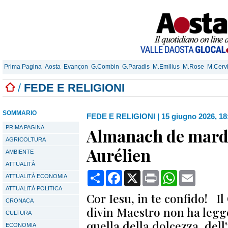
Prima Pagina
Aosta
Evançon
G.Combin
G.Paradis
M.Emilius
M.Rose
M.Cerv
/
FEDE E RELIGIONI
SOMMARIO
FEDE E RELIGIONI
|
15 giugno 2026, 18
PRIMA PAGINA
Almanach de mardi 
AGRICOLTURA
Aurélien
AMBIENTE
ATTUALITÀ
Condividi
Facebook
X
Print
WhatsApp
Email
ATTUALITÀ ECONOMIA
ATTUALITÀ POLITICA
Cor Iesu, in te confido! Il
CRONACA
divin Maestro non ha legg
CULTURA
quella della dolcezza, dell'
ECONOMIA