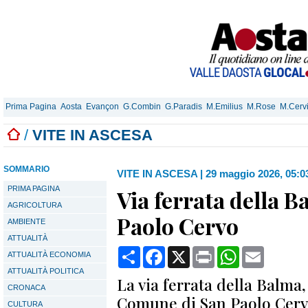
Prima Pagina
Aosta
Evançon
G.Combin
G.Paradis
M.Emilius
M.Rose
M.Cerv
/
VITE IN ASCESA
SOMMARIO
VITE IN ASCESA
|
29 maggio 2026, 05:0
PRIMA PAGINA
Via ferrata della B
AGRICOLTURA
Paolo Cervo
AMBIENTE
ATTUALITÀ
Condividi
Facebook
X
Print
WhatsApp
Email
ATTUALITÀ ECONOMIA
ATTUALITÀ POLITICA
La via ferrata della Balma,
CRONACA
Comune di San Paolo Cervo
CULTURA