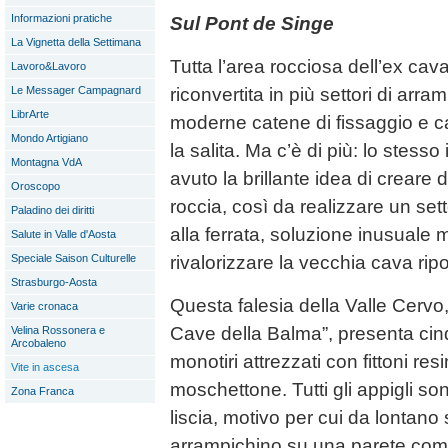
Informazioni pratiche
Sul Pont de Singe
La Vignetta della Settimana
Tutta l’area rocciosa dell’ex cav
Lavoro&Lavoro
Le Messager Campagnard
riconvertita in più settori di arram
LibrArte
moderne catene di fissaggio e cal
Mondo Artigiano
la salita. Ma c’è di più: lo stesso
Montagna VdA
avuto la brillante idea di creare 
Oroscopo
roccia, così da realizzare un se
Paladino dei diritti
alla ferrata, soluzione inusuale 
Salute in Valle d'Aosta
Speciale Saison Culturelle
rivalorizzare la vecchia cava rip
Strasburgo-Aosta
Questa falesia della Valle Cervo
Varie cronaca
Cave della Balma”, presenta cinq
Velina Rossonera e
Arcobaleno
monotiri attrezzati con fittoni re
Vite in ascesa
moschettone. Tutti gli appigli sono
Zona Franca
liscia, motivo per cui da lontano
arrampichino su una parete com