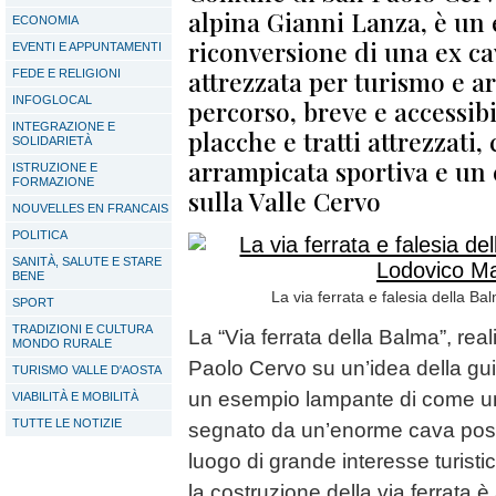
alpina Gianni Lanza, è un
ECONOMIA
riconversione di una ex ca
EVENTI E APPUNTAMENTI
attrezzata per turismo e ar
FEDE E RELIGIONI
INFOGLOCAL
percorso, breve e accessibi
INTEGRAZIONE E
placche e tratti attrezzati,
SOLIDARIETÀ
arrampicata sportiva e un
ISTRUZIONE E
FORMAZIONE
sulla Valle Cervo
NOUVELLES EN FRANCAIS
POLITICA
SANITÀ, SALUTE E STARE
BENE
La via ferrata e falesia della B
SPORT
TRADIZIONI E CULTURA
La “Via ferrata della Balma”, re
MONDO RURALE
Paolo Cervo su un’idea della gu
TURISMO VALLE D'AOSTA
un esempio lampante di come un t
VIABILITÀ E MOBILITÀ
TUTTE LE NOTIZIE
segnato da un’enorme cava possa
luogo di grande interesse turistico
la costruzione della via ferrata 