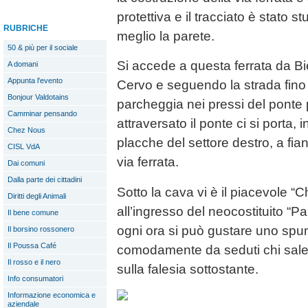
protettiva e il tracciato è stato stu
RUBRICHE
meglio la parete.
50 & più per il sociale
Si accede a questa ferrata da Bi
A domani
Appunta l'evento
Cervo e seguendo la strada fino 
Bonjour Valdotains
parcheggia nei pressi del ponte
Camminar pensando
attraversato il ponte ci si porta, i
Chez Nous
placche del settore destro, a fian
CISL VdA
via ferrata.
Dai comuni
Dalla parte dei cittadini
Sotto la cava vi è il piacevole “C
Diritti degli Animali
all’ingresso del neocostituito “P
Il bene comune
ogni ora si può gustare uno spu
Il borsino rossonero
Il Poussa Café
comodamente da seduti chi sale l
Il rosso e il nero
sulla falesia sottostante.
Info consumatori
Informazione economica e
aziendale