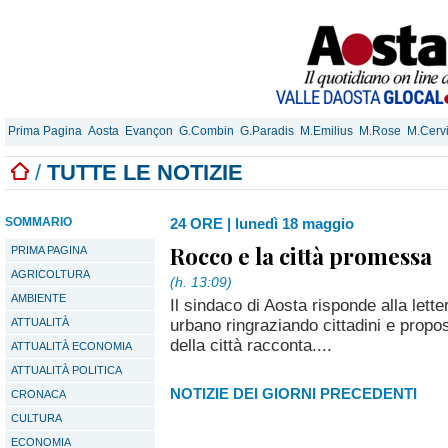
Prima Pagina
Aosta
Evançon
G.Combin
G.Paradis
M.Emilius
M.Rose
M.Cerv
/
TUTTE LE NOTIZIE
SOMMARIO
24 ORE
|
lunedì 18 maggio
Rocco e la città promessa
PRIMA PAGINA
AGRICOLTURA
(h. 13:09)
AMBIENTE
Il sindaco di Aosta risponde alla lett
urbano ringraziando cittadini e propo
ATTUALITÀ
della città racconta....
ATTUALITÀ ECONOMIA
ATTUALITÀ POLITICA
NOTIZIE DEI GIORNI PRECEDENTI
CRONACA
CULTURA
ECONOMIA