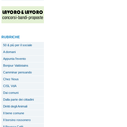
RUBRICHE
50 & più per il sociale
A domani
Appunta l'evento
Bonjour Valdotains
Camminar pensando
Chez Nous
CISL VdA
Dai comuni
Dalla parte dei cittadini
Diritti degli Animali
Il bene comune
Il borsino rossonero
Il Poussa Café