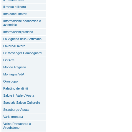
Il rosso e il nero
Info consumatori
Informazione economica e
aziendale
Informazioni pratiche
La Vignetta della Settimana
Lavoro&Lavoro
Le Messager Campagnard
LibrArte
Mondo Artigiano
Montagna VdA
Oroscopo
Paladino dei diritti
Salute in Valle d'Aosta
Speciale Saison Culturelle
Strasburgo-Aosta
Varie cronaca
Velina Rossonera e
Arcobaleno