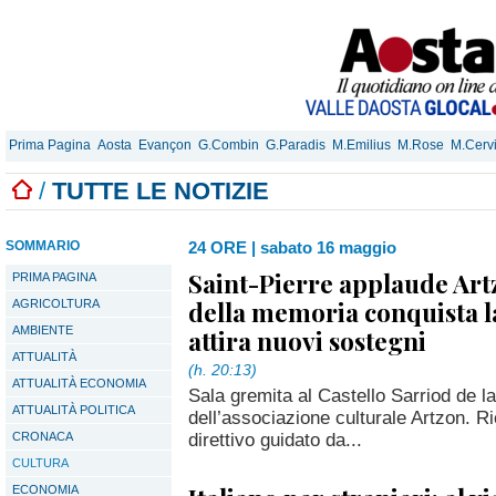
Prima Pagina
Aosta
Evançon
G.Combin
G.Paradis
M.Emilius
M.Rose
M.Cerv
/
TUTTE LE NOTIZIE
SOMMARIO
24 ORE
|
sabato 16 maggio
Saint-Pierre applaude Artz
PRIMA PAGINA
della memoria conquista l
AGRICOLTURA
AMBIENTE
attira nuovi sostegni
ATTUALITÀ
(h. 20:13)
ATTUALITÀ ECONOMIA
Sala gremita al Castello Sarriod de l
ATTUALITÀ POLITICA
dell’associazione culturale Artzon. Ri
direttivo guidato da...
CRONACA
CULTURA
ECONOMIA