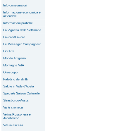
Info consumatori
Informazione economica e
aziendale
Informazioni pratiche
La Vignetta della Settimana
Lavoro&Lavoro
Le Messager Campagnard
LibrArte
Mondo Artigiano
Montagna VdA
Oroscopo
Paladino dei diritti
Salute in Valle d'Aosta
Speciale Saison Culturelle
Strasburgo-Aosta
Varie cronaca
Velina Rossonera e
Arcobaleno
Vite in ascesa