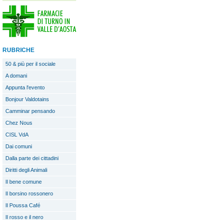
RUBRICHE
50 & più per il sociale
A domani
Appunta l'evento
Bonjour Valdotains
Camminar pensando
Chez Nous
CISL VdA
Dai comuni
Dalla parte dei cittadini
Diritti degli Animali
Il bene comune
Il borsino rossonero
Il Poussa Café
Il rosso e il nero